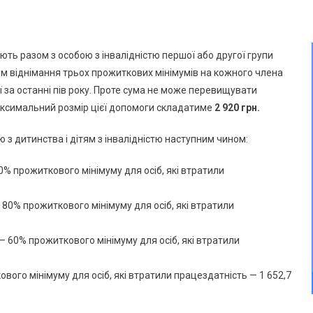
ть разом з особою з інвалідністю першої або другої групи
ом віднімання трьох прожиткових мінімумів на кожного члена
ї за останні пів року. Проте сума не може перевищувати
аксимальний розмір цієї допомоги складатиме
2 920 грн.
 з дитинства і дітям з інвалідністю наступним чином:
0% прожиткового мінімуму для осіб, які втратили
 — 80% прожиткового мінімуму для осіб, які втратили
и — 60% прожиткового мінімуму для осіб, які втратили
кового мінімуму для осіб, які втратили працездатність — 1 652,7