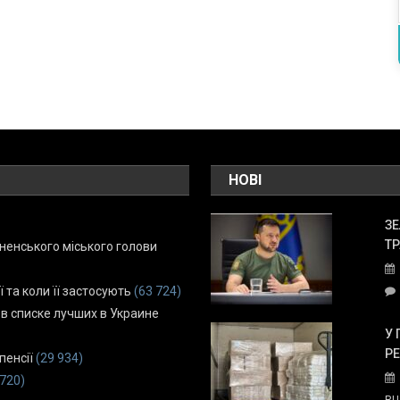
НОВІ
ЗЕ
ТР
енського міського голови
ї та коли її застосують
(63 724)
 в списке лучших в Украине
У 
Р
пенсії
(29 934)
 720)