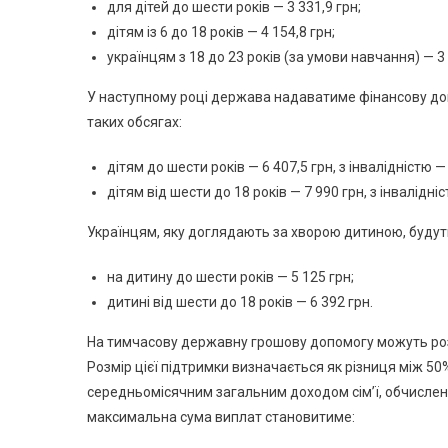
для дітей до шести років — 3 331,9 грн;
дітям із 6 до 18 років — 4 154,8 грн;
українцям з 18 до 23 років (за умови навчання) — 3 
У наступному році держава надаватиме фінансову допо
таких обсягах:
дітям до шести років — 6 407,5 грн, з інвалідністю — 
дітям від шести до 18 років — 7 990 грн, з інвалідні
Українцям, яку доглядають за хворою дитиною, будут
на дитину до шести років — 5 125 грн;
дитині від шести до 18 років — 6 392 грн.
На тимчасову державну грошову допомогу можуть розра
Розмір цієї підтримки визначається як різниця між 50
середньомісячним загальним доходом сім’ї, обчисленим
максимальна сума виплат становитиме: