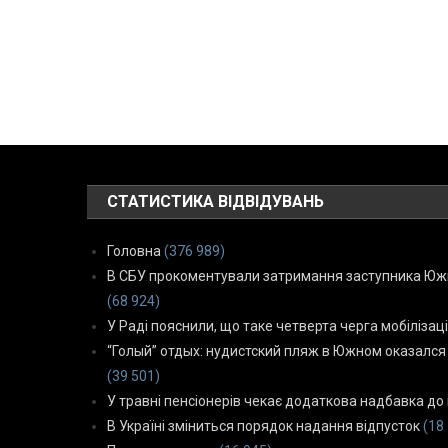
СТАТИСТИКА ВІДВІДУВАНЬ
Головна
(376 989)
В СБУ прокоментували затримання заступника Южн
(68 924)
У Раді пояснили, що таке четверта черга мобілізаці
“Голый” отдых: нудистский пляж в Южном оказался
(39 501)
У травні пенсіонерів чекає додаткова надбавка до 
В Україні зміниться порядок надання відпусток
(18