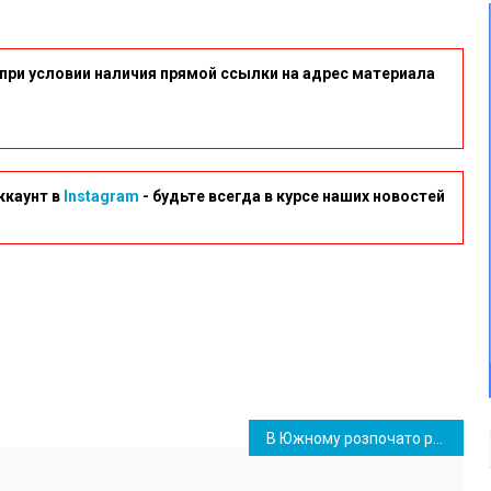
при условии наличия прямой ссылки на адрес материала
ккаунт в
Instagram
- будьте всегда в курсе наших новостей
В Южному розпочато розробку проекту щодо благоустрою військового цвинтаря