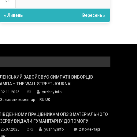
31
« Липень
Вересень »
ЛЕНСЬКИЙ ЗАВОЙОВУЄ СИМПАТІЇ ВИБОРЦІВ
АМПА – THE WALL STREET JOURNAL.
53
02.11.2025
yuzhny.info
on
Залишити коментар
RU
UK
Зеленський
завойовує
ПІВДЕННОМУ ПРАЦІВНИКАМ ОПЗ З МАТЕРІАЛЬНОГО
симпатії
ЕЗЕРВУ ВИДАЛИ ГУМАНІТАРНУ ДОПОМОГУ
виборців
272
до
25.07.2025
yuzhny.info
2 Коментарі
Трампа
У