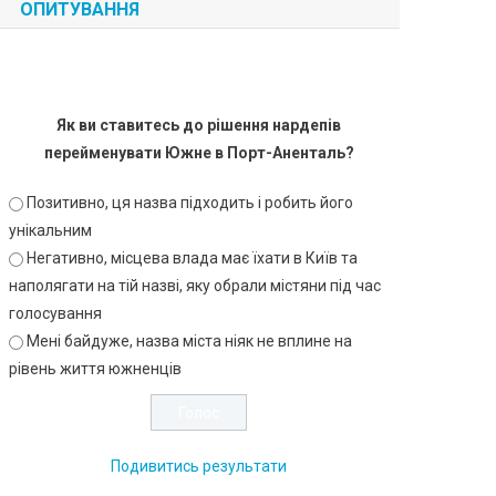
ОПИТУВАННЯ
Як ви ставитесь до рішення нардепів
перейменувати Южне в Порт-Аненталь?
Позитивно, ця назва підходить і робить його
унікальним
Негативно, місцева влада має їхати в Київ та
наполягати на тій назві, яку обрали містяни під час
голосування
Мені байдуже, назва міста ніяк не вплине на
рівень життя южненців
Подивитись результати