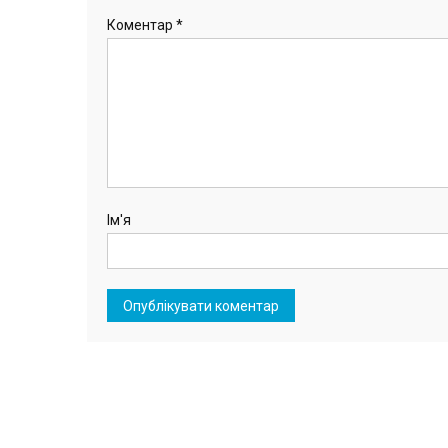
Коментар
*
Ім'я