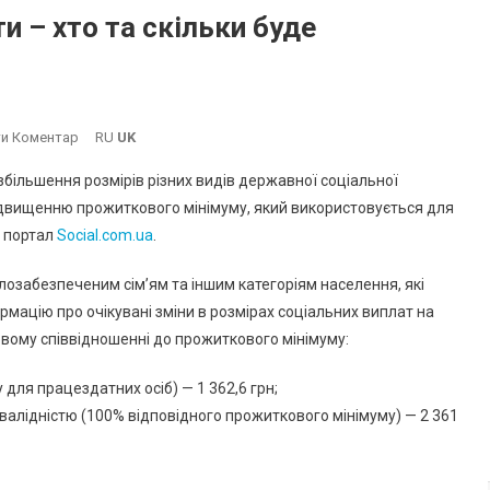
и – хто та скільки буде
On
и Коментар
RU
UK
В
збільшення розмірів різних видів державної соціальної
Україні
ідвищенню прожиткового мінімуму, який використовується для
Зростуть
й портал
Social.com.ua
.
Соцвиплати
–
озабезпеченим сім’ям та іншим категоріям населення, які
Хто
мацію про очікувані зміни в розмірах соціальних виплат на
Та
Скільки
овому співвідношенні до прожиткового мінімуму:
Буде
ля працездатних осіб) — 1 362,6 грн;
Отримувати
нвалідністю (100% відповідного прожиткового мінімуму) — 2 361