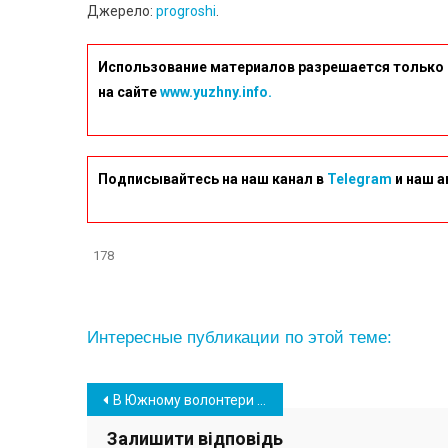
Джерело:
progroshi
.
Использование материалов разрешается только 
на сайте
www.yuzhny.info.
Подписывайтесь на наш канал в
Telegram
и наш а
178
Интересные публикации по этой теме:
Навігація
В Южному волонтери оголосили збір коштів для розширення Еспланади пам’яті
записів
Залишити відповідь