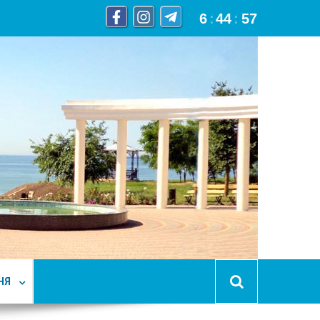
6
:
44
:
58
НЯ