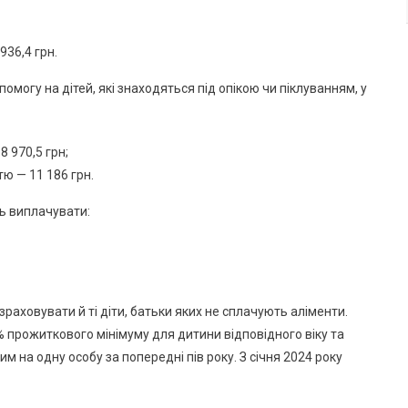
936,4 грн.
могу на дітей, які знаходяться під опікою чи піклуванням, у
8 970,5 грн;
стю — 11 186 грн.
ь виплачувати:
ховувати й ті діти, батьки яких не сплачують аліменти.
% прожиткового мінімуму для дитини відповідного віку та
 на одну особу за попередні пів року. З січня 2024 року