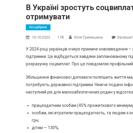
В Україні зростуть соцвиплат
отримувати
Без рубрики
10.10.2023
178
Юля Гринишина
Залишит
У 2024 році українців очікує приємне нововведення – 
підтримки. Це відбудеться завдяки запланованому п
розрахунку соцвиплат. Про це повідомляє профільни
Збільшення фінансової допомоги поліпшить життя мал
потребують державної підтримки. Нижче подано інфор
наступний рік для малозабезпечених родин у відсотк
працездатним особам (45% прожиткового мінімуму д
особам, які втратили працездатність, та людям з і
грн;
дітям — 130%;