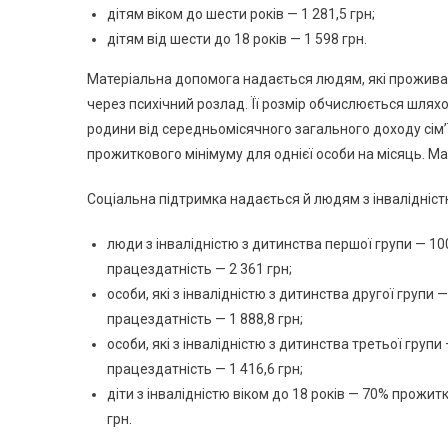
дітям віком до шести років — 1 281,5 грн;
дітям від шести до 18 років — 1 598 грн.
Матеріальна допомога надається людям, які проживаю
через психічний розлад. Її розмір обчислюється шлях
родини від середньомісячного загального доходу сім’
прожиткового мінімуму для однієї особи на місяць. М
Соціальна підтримка надається й людям з інвалідністю
люди з інвалідністю з дитинства першої групи — 10
працездатність — 2 361 грн;
особи, які з інвалідністю з дитинства другої групи
працездатність — 1 888,8 грн;
особи, які з інвалідністю з дитинства третьої груп
працездатність — 1 416,6 грн;
діти з інвалідністю віком до 18 років — 70% прожит
грн.