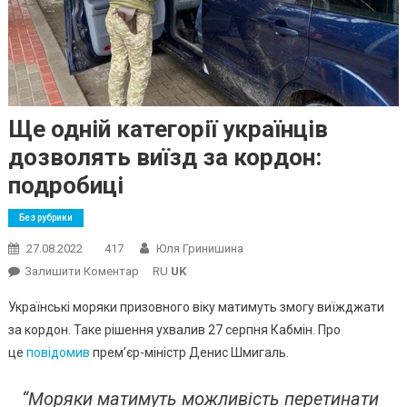
Ще одній категорії українців
дозволять виїзд за кордон:
подробиці
Без рубрики
27.08.2022
417
Юля Гринишина
On
Залишити Коментар
RU
UK
Ще
Українські моряки призовного віку матимуть змогу виїжджати
Одній
за кордон. Таке рішення ухвалив 27 серпня Кабмін. Про
Категорії
це
повідомив
прем’єр-міністр Денис Шмигаль.
Українців
Дозволять
“Моряки матимуть можливість перетинати
Виїзд