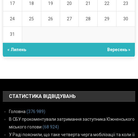
17
18
19
20
21
22
23
24
25
26
27
28
29
30
31
« Липень
Вересень »
СТАТИСТИКА ВІДВІДУВАНЬ
Головна
(376 989)
В СБУ прокоментували затримання заступника Южненського
міського голови
(68 924)
У Раді пояснили, що таке четверта черга мобілізації та коли її