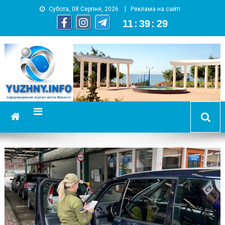
Субота, 08 Серпня, 2026
Реклама на сайті
11
:
39
:
30
YUZHNY.INFO
информационный портал города Южный