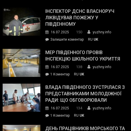
Президент
провів
ІНСПЕКТОР ДСНС ВЛАСНОРУЧ
нараду
ЛІКВІДУВАВ ПОЖЕЖУ У
з
ПІВДЕННОМУ
керівниками
150
16.07.2025
yuzhny.info
силових
on
Залишити коментар
RU
UK
та
Інспектор
антикорупційних
ДСНС
МЕР ПІВДЕННОГО ПРОВІВ
органів:
власноруч
ІНСПЕКЦІЮ ШКІЛЬНОГО УКРИТТЯ
«Наш
ліквідував
спільний
138
16.07.2025
yuzhny.info
пожежу
ворог
до
1 Коментар
RU
UK
у
—
Мер
Південному
російські
Південного
ВЛАДА ПІВДЕННОГО ЗУСТРІЛАСЯ З
окупанти.
провів
ПРЕДСТАВНИКАМИ МОЛОДІЖНОЇ
Маємо
інспекцію
РАДИ: ЩО ОБГОВОРЮВАЛИ
діяти
шкільного
134
16.07.2025
yuzhny.info
як
укриття
команда
до
1 Коментар
RU
UK
України»
Влада
Південного
ДЕНЬ ПРАЦІВНИКІВ МОРСЬКОГО ТА