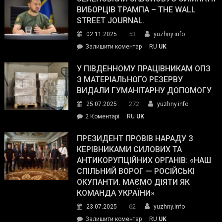
ВИБОРЦІВ ТРАМПА – THE WALL
STREET JOURNAL.
53
02.11.2025
yuzhny.info
on
Залишити коментар
RU
UK
Зеленський
завойовує
У ПІВДЕННОМУ ПРАЦІВНИКАМ ОПЗ
симпатії
З МАТЕРІАЛЬНОГО РЕЗЕРВУ
виборців
ВИДАЛИ ГУМАНІТАРНУ ДОПОМОГУ
Трампа
272
25.07.2025
yuzhny.info
–
до
2 Коментарі
RU
UK
The
У
Wall
Південному
ПРЕЗИДЕНТ ПРОВІВ НАРАДУ З
Street
працівникам
КЕРІВНИКАМИ СИЛОВИХ ТА
Journal.
ОПЗ
АНТИКОРУПЦІЙНИХ ОРГАНІВ: «НАШ
з
СПІЛЬНИЙ ВОРОГ — РОСІЙСЬКІ
матеріального
ОКУПАНТИ. МАЄМО ДІЯТИ ЯК
резерву
КОМАНДА УКРАЇНИ»
видали
62
23.07.2025
yuzhny.info
гуманітарну
on
Залишити коментар
RU
UK
допомогу