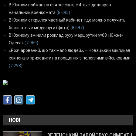
В Южном пойман на взятке свыше 4 тыс. долларов
начальник военкомата
(8 695)
В Южном открылся частный кабинет, где можно получить
бесплатные медуслуги (фото)
(8 597)
В Южному змінили розклад руху маршрутки №68 «Южне-
Одеса»
(7 969)
«Розчарований, що так мало людей», – Новацький закликав
южненців приходити на прощання з полеглими військовими
(7 298)
НОВІ
ЗЕЛЕНСЬКИЙ ЗАВОЙОВУЄ СИМПАТІЇ