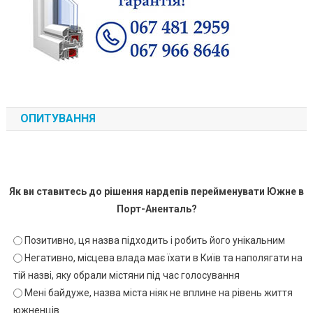
ОПИТУВАННЯ
Як ви ставитесь до рішення нардепів перейменувати Южне в
Порт-Аненталь?
Позитивно, ця назва підходить і робить його унікальним
Негативно, місцева влада має їхати в Київ та наполягати на
тій назві, яку обрали містяни під час голосування
Мені байдуже, назва міста ніяк не вплине на рівень життя
южненців