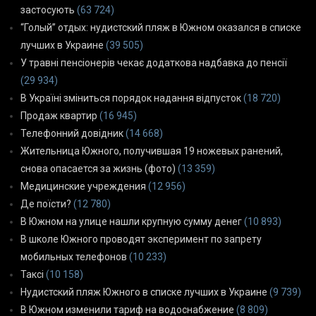
застосують
(63 724)
“Голый” отдых: нудистский пляж в Южном оказался в списке
лучших в Украине
(39 505)
У травні пенсіонерів чекає додаткова надбавка до пенсії
(29 934)
В Україні зміниться порядок надання відпусток
(18 720)
Продаж квартир
(16 945)
Телефонний довідник
(14 668)
Жительница Южного, получившая 19 ножевых ранений,
снова опасается за жизнь (фото)
(13 359)
Медицинские учреждения
(12 956)
Де поїсти?
(12 780)
В Южном на улице нашли крупную сумму денег
(10 893)
В школе Южного проводят эксперимент по запрету
мобильных телефонов
(10 233)
Таксі
(10 158)
Нудистский пляж Южного в списке лучших в Украине
(9 739)
В Южном изменили тариф на водоснабжение
(8 809)