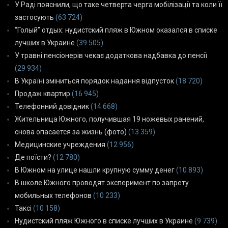
У Раді пояснили, що таке четверта черга мобілізації та коли її
застосують
(63 724)
“Голый” отдых: нудистский пляж в Южном оказался в списке
лучших в Украине
(39 505)
У травні пенсіонерів чекає додаткова надбавка до пенсії
(29 934)
В Україні зміниться порядок надання відпусток
(18 720)
Продаж квартир
(16 945)
Телефонний довідник
(14 668)
Жительница Южного, получившая 19 ножевых ранений,
снова опасается за жизнь (фото)
(13 359)
Медицинские учреждения
(12 956)
Де поїсти?
(12 780)
В Южном на улице нашли крупную сумму денег
(10 893)
В школе Южного проводят эксперимент по запрету
мобильных телефонов
(10 233)
Таксі
(10 158)
Нудистский пляж Южного в списке лучших в Украине
(9 739)