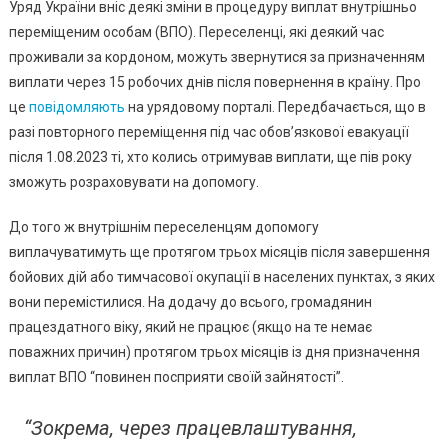
Уряд України вніс деякі зміни в процедуру виплат внутрішньо
Нараховувати
Виплати:
переміщеним особам (ВПО). Переселенці, які деякий час
Що
проживали за кордоном, можуть звернутися за призначенням
Потрібно
виплати через 15 робочих днів після повернення в країну. Про
Знати
це
повідомляють
на урядовому порталі. Передбачається, що в
разі повторного переміщення під час обов’язкової евакуації
після 1.08.2023 ті, хто колись отримував виплати, ще пів року
зможуть розраховувати на допомогу.
До того ж внутрішнім переселенцям допомогу
виплачуватимуть ще протягом трьох місяців після завершення
бойових дій або тимчасової окупації в населених пунктах, з яких
вони перемістилися. На додачу до всього, громадянин
працездатного віку, який не працює (якщо на те немає
поважних причин) протягом трьох місяців із дня призначення
виплат ВПО “повинен посприяти своїй зайнятості”.
“Зокрема, через працевлаштування,