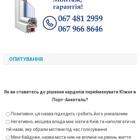
ОПИТУВАННЯ
Як ви ставитесь до рішення нардепів перейменувати Южне в
Порт-Аненталь?
Позитивно, ця назва підходить і робить його унікальним
Негативно, місцева влада має їхати в Київ та наполягати на
тій назві, яку обрали містяни під час голосування
Мені байдуже, назва міста ніяк не вплине на рівень життя