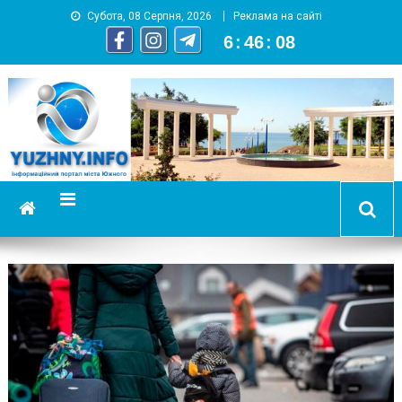
Субота, 08 Серпня, 2026
Реклама на сайті
6
:
46
:
08
YUZHNY.INFO
информационный портал города Южный