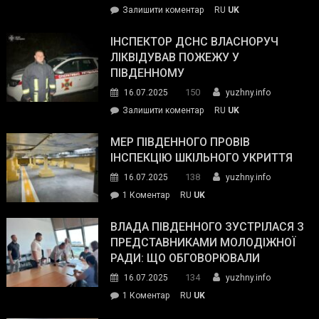
on
Залишити коментар
RU
UK
допомогу
Президент
провів
ІНСПЕКТОР ДСНС ВЛАСНОРУЧ
нараду
ЛІКВІДУВАВ ПОЖЕЖУ У
з
ПІВДЕННОМУ
керівниками
150
16.07.2025
yuzhny.info
силових
on
Залишити коментар
RU
UK
та
Інспектор
антикорупційних
ДСНС
МЕР ПІВДЕННОГО ПРОВІВ
органів:
власноруч
ІНСПЕКЦІЮ ШКІЛЬНОГО УКРИТТЯ
«Наш
ліквідував
спільний
138
16.07.2025
yuzhny.info
пожежу
ворог
до
1 Коментар
RU
UK
у
—
Мер
Південному
російські
Південного
ВЛАДА ПІВДЕННОГО ЗУСТРІЛАСЯ З
окупанти.
провів
ПРЕДСТАВНИКАМИ МОЛОДІЖНОЇ
Маємо
інспекцію
РАДИ: ЩО ОБГОВОРЮВАЛИ
діяти
шкільного
134
16.07.2025
yuzhny.info
як
укриття
команда
до
1 Коментар
RU
UK
України»
Влада