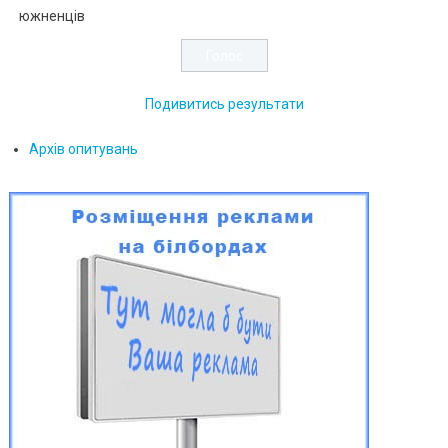
южненців
Подивитись результати
Архів опитувань