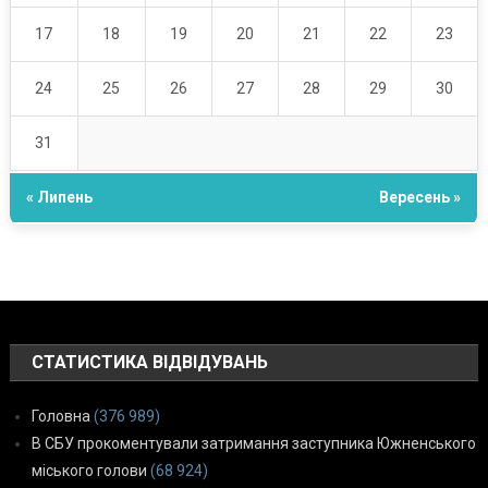
17
18
19
20
21
22
23
24
25
26
27
28
29
30
31
« Липень
Вересень »
СТАТИСТИКА ВІДВІДУВАНЬ
Головна
(376 989)
В СБУ прокоментували затримання заступника Южненського
міського голови
(68 924)