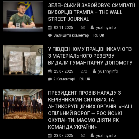
ЗЕЛЕНСЬКИЙ ЗАВОЙОВУЄ СИМПАТІЇ
ВИБОРЦІВ ТРАМПА – THE WALL
STREET JOURNAL.
53
02.11.2025
yuzhny.info
on
Залишити коментар
RU
UK
Зеленський
завойовує
У ПІВДЕННОМУ ПРАЦІВНИКАМ ОПЗ
симпатії
З МАТЕРІАЛЬНОГО РЕЗЕРВУ
виборців
ВИДАЛИ ГУМАНІТАРНУ ДОПОМОГУ
Трампа
272
25.07.2025
yuzhny.info
–
до
2 Коментарі
RU
UK
The
У
Wall
Південному
ПРЕЗИДЕНТ ПРОВІВ НАРАДУ З
Street
працівникам
КЕРІВНИКАМИ СИЛОВИХ ТА
Journal.
ОПЗ
АНТИКОРУПЦІЙНИХ ОРГАНІВ: «НАШ
з
СПІЛЬНИЙ ВОРОГ — РОСІЙСЬКІ
матеріального
ОКУПАНТИ. МАЄМО ДІЯТИ ЯК
резерву
КОМАНДА УКРАЇНИ»
видали
62
23.07.2025
yuzhny.info
гуманітарну