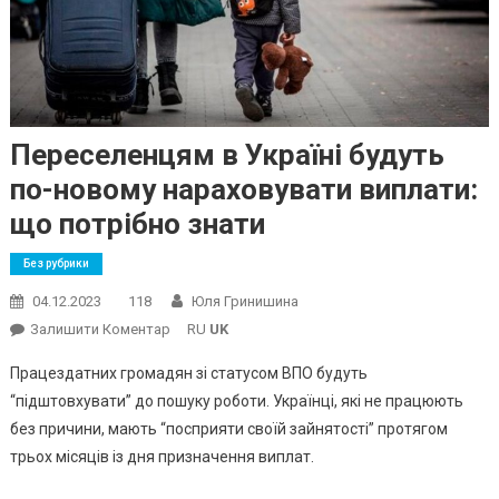
Переселенцям в Україні будуть
по-новому нараховувати виплати:
що потрібно знати
Без рубрики
04.12.2023
118
Юля Гринишина
On
Залишити Коментар
RU
UK
Переселенцям
Працездатних громадян зі статусом ВПО будуть
В
“підштовхувати” до пошуку роботи. Українці, які не працюють
Україні
без причини, мають “посприяти своїй зайнятості” протягом
Будуть
трьох місяців із дня призначення виплат.
По-
Новому