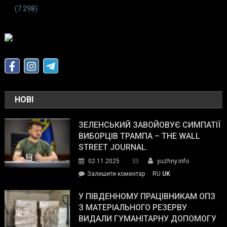
(7 298)
НОВІ
ЗЕЛЕНСЬКИЙ ЗАВОЙОВУЄ СИМПАТІЇ
ВИБОРЦІВ ТРАМПА – THE WALL
STREET JOURNAL.
53
02.11.2025
yuzhny.info
on
Залишити коментар
RU
UK
Зеленський
завойовує
У ПІВДЕННОМУ ПРАЦІВНИКАМ ОПЗ
симпатії
З МАТЕРІАЛЬНОГО РЕЗЕРВУ
виборців
ВИДАЛИ ГУМАНІТАРНУ ДОПОМОГУ
Трампа