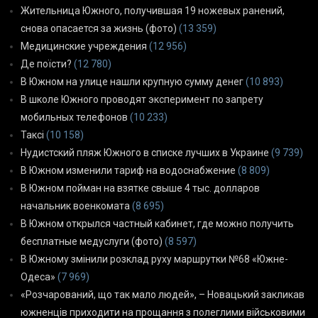
Жительница Южного, получившая 19 ножевых ранений,
снова опасается за жизнь (фото)
(13 359)
Медицинские учреждения
(12 956)
Де поїсти?
(12 780)
В Южном на улице нашли крупную сумму денег
(10 893)
В школе Южного проводят эксперимент по запрету
мобильных телефонов
(10 233)
Таксі
(10 158)
Нудистский пляж Южного в списке лучших в Украине
(9 739)
В Южном изменили тариф на водоснабжение
(8 809)
В Южном пойман на взятке свыше 4 тыс. долларов
начальник военкомата
(8 695)
В Южном открылся частный кабинет, где можно получить
бесплатные медуслуги (фото)
(8 597)
В Южному змінили розклад руху маршрутки №68 «Южне-
Одеса»
(7 969)
«Розчарований, що так мало людей», – Новацький закликав
южненців приходити на прощання з полеглими військовими