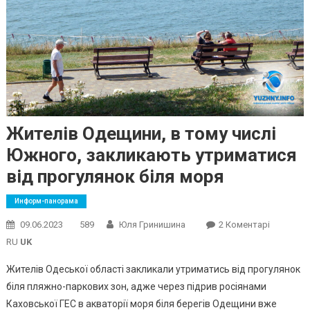
Жителів Одещини, в тому числі
Южного, закликають утриматися
від прогулянок біля моря
Информ-панорама
До
09.06.2023
589
Юля Гринишина
2 Коментарі
Жителів
RU
UK
Одещини,
Жителів Одеської області закликали утриматись від прогулянок
В
біля пляжно-паркових зон, адже через підрив росіянами
Тому
Каховської ГЕС в акваторії моря біля берегів Одещини вже
Числі