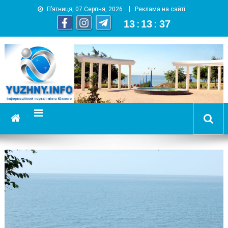
П’ятниця, 07 Серпня, 2026
Реклама на сайті
13
:
13
:
38
YUZHNY.INFO
информационный портал города Южный