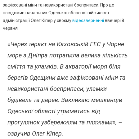
Южного,
зафіксовані міни та невикористані боєприпаси. Про це
Заклика
повідомив начальник Одеської обласної військової
Утримат
адміністрації Олег Кіпер у своєму
відеозверненні
ввечері 8
Від
червня.
Прогулян
Біля
«Через теракт на Каховській ГЕС у Чорне
Моря
море з Дніпра потрапила велика кількість
сміття та уламків. В акваторії моря біля
берегів Одещини вже зафіксовані міни та
невикористані боєприпаси, уламки
будівель та дерев. Закликаю мешканців
Одеської області утриматись від
прогулянок узбережжям та пляжами», –
озвучив Олег Кіпер.