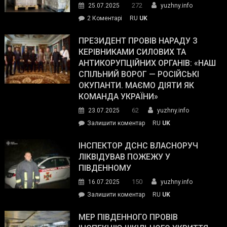
272
25.07.2025
yuzhny.info
–
до
2 Коментарі
RU
UK
The
У
Wall
Південному
ПРЕЗИДЕНТ ПРОВІВ НАРАДУ З
Street
працівникам
КЕРІВНИКАМИ СИЛОВИХ ТА
Journal.
ОПЗ
АНТИКОРУПЦІЙНИХ ОРГАНІВ: «НАШ
з
СПІЛЬНИЙ ВОРОГ — РОСІЙСЬКІ
матеріального
ОКУПАНТИ. МАЄМО ДІЯТИ ЯК
резерву
КОМАНДА УКРАЇНИ»
видали
62
23.07.2025
yuzhny.info
гуманітарну
on
Залишити коментар
RU
UK
допомогу
Президент
провів
ІНСПЕКТОР ДСНС ВЛАСНОРУЧ
нараду
ЛІКВІДУВАВ ПОЖЕЖУ У
з
ПІВДЕННОМУ
керівниками
150
16.07.2025
yuzhny.info
силових
on
Залишити коментар
RU
UK
та
Інспектор
антикорупційних
ДСНС
МЕР ПІВДЕННОГО ПРОВІВ
органів:
власноруч