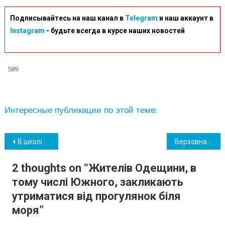
Подписывайтесь на наш канал в
Telegram
и наш аккаунт в
Instagram
- будьте всегда в курсе наших новостей
589
Интересные публикации по этой теме:
Навігація
В школі Южного триває збір продуктів і речей для постраждалих на Херсонщині
Верховна Рада ухвалила рішення щодо кредитів для населення
записів
2 thoughts on “
Жителів Одещини, в
тому числі Южного, закликають
утриматися від прогулянок біля
моря
”