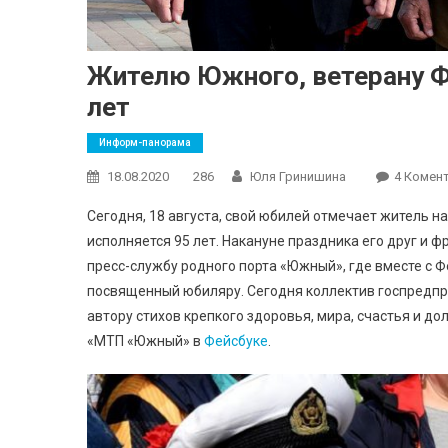
Жителю Южного, ветерану Ф
лет
Информ-панорама
18.08.2020
286
Юля Гринишина
4 Комент
Сегодня, 18 августа, свой юбилей отмечает житель н
исполняется 95 лет. Накануне праздника его друг и
пресс-службу родного порта «Южный», где вместе с 
посвященный юбиляру. Сегодня коллектив госпредпр
автору стихов крепкого здоровья, мира, счастья и д
«МТП «Южный» в
Фейсбуке
.