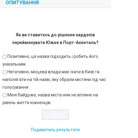
ОПИТУВАННЯ
Як ви ставитесь до рішення нардепів
перейменувати Южне в Порт-Аненталь?
Позитивно, ця назва підходить і робить його
унікальним
Негативно, місцева влада має їхати в Київ та
наполягати на тій назві, яку обрали містяни під час
голосування
Мені байдуже, назва міста ніяк не вплине на
рівень життя южненців
Подивитись результати