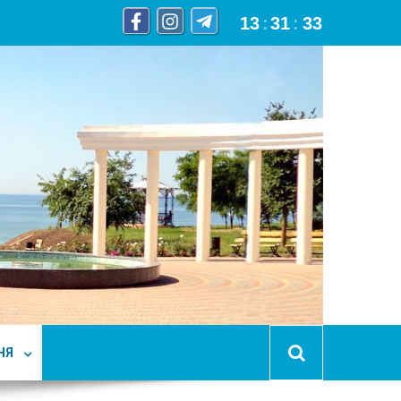
13
:
31
:
35
НЯ