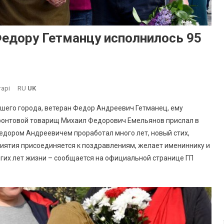
едору Гетманцу исполнилось 95
До
арі
RU
UK
Жителю
ашего города, ветеран Федор Андреевич Гетманец, ему
Южного,
 фронтовой товарищ Михаил Федорович Емельянов прислал в
Ветерану
Федором Андреевичем проработал много лет, новый стих,
Федору
иятия присоединяется к поздравлениям, желает имениннику и
Гетманцу
Исполнилось
олгих лет жизни – сообщается на официальной странице ГП
95
Лет