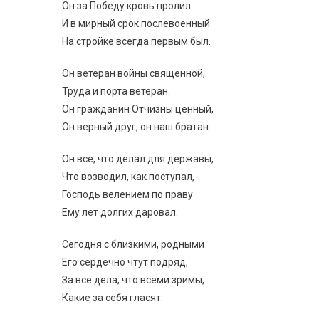
Он за Победу кровь пролил.
И в мирный срок послевоенный
На стройке всегда первым был.
Он ветеран войны священной,
Труда и порта ветеран.
Он гражданин Отчизны ценный,
Он верный друг, он наш братан.
Он все, что делал для державы,
Что возводил, как поступал,
Господь велением по праву
Ему лет долгих даровал.
Сегодня с близкими, родными
Его сердечно чтут подряд,
За все дела, что всеми зримы,
Какие за себя гласят.