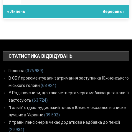
« Липень
Вересень »
СТАТИСТИКА ВІДВІДУВАНЬ
Головна
(376 989)
В СБУ прокоментували затримання заступника Южненського
міського голови
(68 924)
У Раді пояснили, що таке четверта черга мобілізації та коли її
застосують
(63 724)
“Голый” отдых: нудистский пляж в Южном оказался в списке
лучших в Украине
(39 502)
У травні пенсіонерів чекає додаткова надбавка до пенсії
(29 934)