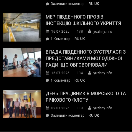
on
Залишити коментар
RU
UK
та
Інспектор
антикорупційних
ДСНС
МЕР ПІВДЕННОГО ПРОВІВ
органів:
власноруч
ІНСПЕКЦІЮ ШКІЛЬНОГО УКРИТТЯ
«Наш
ліквідував
спільний
138
16.07.2025
yuzhny.info
пожежу
ворог
до
1 Коментар
RU
UK
у
—
Мер
Південному
російські
Південного
ВЛАДА ПІВДЕННОГО ЗУСТРІЛАСЯ З
окупанти.
провів
ПРЕДСТАВНИКАМИ МОЛОДІЖНОЇ
Маємо
інспекцію
РАДИ: ЩО ОБГОВОРЮВАЛИ
діяти
шкільного
134
16.07.2025
yuzhny.info
як
укриття
команда
до
1 Коментар
RU
UK
України»
Влада
Південного
ДЕНЬ ПРАЦІВНИКІВ МОРСЬКОГО ТА
зустрілася
РІЧКОВОГО ФЛОТУ
з
119
02.07.2025
yuzhny.info
представниками
on
Залишити коментар
RU
UK
молодіжної
День
ради:
працівників
що