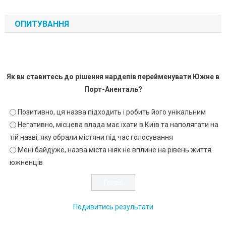
ОПИТУВАННЯ
Як ви ставитесь до рішення нардепів перейменувати Южне в
Порт-Аненталь?
Позитивно, ця назва підходить і робить його унікальним
Негативно, місцева влада має їхати в Київ та наполягати на
тій назві, яку обрали містяни під час голосування
Мені байдуже, назва міста ніяк не вплине на рівень життя
южненців
Подивитись результати