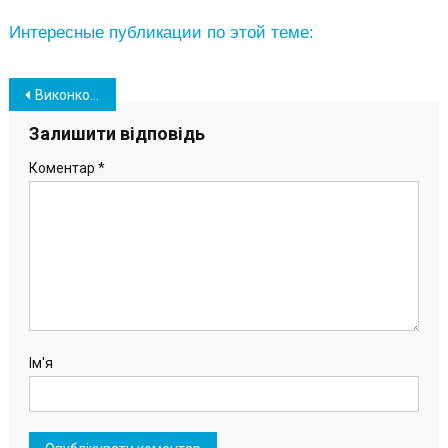
Интересные публикации по этой теме:
Навігація
Виконком схвалив виділення фіндопомоги на декілька мільйонів КП «ЮТКЕ»
записів
Залишити відповідь
Коментар
*
Ім'я