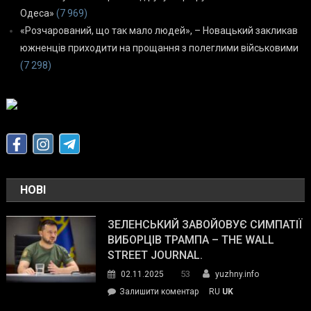
Одеса»
(7 969)
«Розчарований, що так мало людей», – Новацький закликав
южненців приходити на прощання з полеглими військовими
(7 298)
НОВІ
ЗЕЛЕНСЬКИЙ ЗАВОЙОВУЄ СИМПАТІЇ
ВИБОРЦІВ ТРАМПА – THE WALL
STREET JOURNAL.
53
02.11.2025
yuzhny.info
on
Залишити коментар
RU
UK
Зеленський