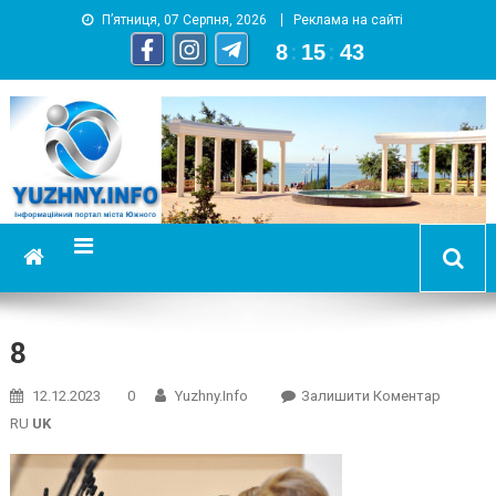
П’ятниця, 07 Серпня, 2026
Реклама на сайті
8
:
15
:
44
YUZHNY.INFO
информационный портал города Южный
8
On
12.12.2023
0
Yuzhny.info
Залишити Коментар
8
RU
UK