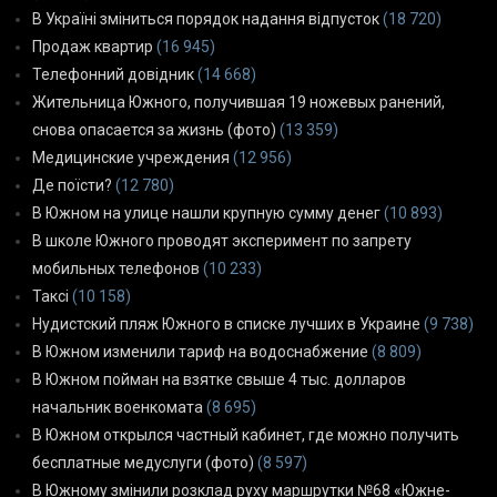
В Україні зміниться порядок надання відпусток
(18 720)
Продаж квартир
(16 945)
Телефонний довідник
(14 668)
Жительница Южного, получившая 19 ножевых ранений,
снова опасается за жизнь (фото)
(13 359)
Медицинские учреждения
(12 956)
Де поїсти?
(12 780)
В Южном на улице нашли крупную сумму денег
(10 893)
В школе Южного проводят эксперимент по запрету
мобильных телефонов
(10 233)
Таксі
(10 158)
Нудистский пляж Южного в списке лучших в Украине
(9 738)
В Южном изменили тариф на водоснабжение
(8 809)
В Южном пойман на взятке свыше 4 тыс. долларов
начальник военкомата
(8 695)
В Южном открылся частный кабинет, где можно получить
бесплатные медуслуги (фото)
(8 597)
В Южному змінили розклад руху маршрутки №68 «Южне-