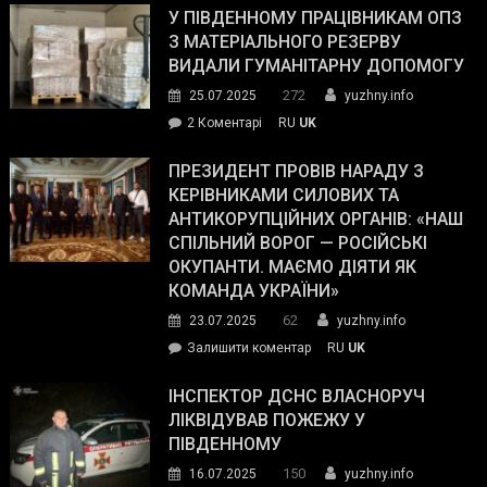
завойовує
У ПІВДЕННОМУ ПРАЦІВНИКАМ ОПЗ
симпатії
З МАТЕРІАЛЬНОГО РЕЗЕРВУ
виборців
ВИДАЛИ ГУМАНІТАРНУ ДОПОМОГУ
Трампа
272
25.07.2025
yuzhny.info
–
до
2 Коментарі
RU
UK
The
У
Wall
Південному
ПРЕЗИДЕНТ ПРОВІВ НАРАДУ З
Street
працівникам
КЕРІВНИКАМИ СИЛОВИХ ТА
Journal.
ОПЗ
АНТИКОРУПЦІЙНИХ ОРГАНІВ: «НАШ
з
СПІЛЬНИЙ ВОРОГ — РОСІЙСЬКІ
матеріального
ОКУПАНТИ. МАЄМО ДІЯТИ ЯК
резерву
КОМАНДА УКРАЇНИ»
видали
62
23.07.2025
yuzhny.info
гуманітарну
on
Залишити коментар
RU
UK
допомогу
Президент
провів
ІНСПЕКТОР ДСНС ВЛАСНОРУЧ
нараду
ЛІКВІДУВАВ ПОЖЕЖУ У
з
ПІВДЕННОМУ
керівниками
150
16.07.2025
yuzhny.info
силових