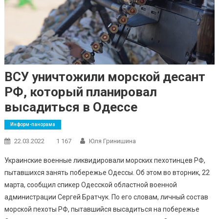
ВСУ уничтожили морской десант
РФ, который планировал
высадиться в Одессе
Информ-панорама
22.03.2022
1 167
Юля Гринишина
Украинские военные ликвидировали морских пехотинцев РФ,
пытавшихся занять побережье Одессы. Об этом во вторник, 22
марта, сообщил спикер Одесской областной военной
администрации Сергей Братчук. По его словам, личный состав
морской пехоты РФ, пытавшийся высадиться на побережье