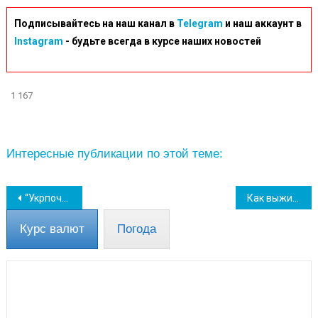
Подписывайтесь на наш канал в
Telegram
и наш аккаунт в
Instagram
- будьте всегда в курсе наших новостей
1 167
Интересные публикации по этой теме:
Навігація
“Укрпочта” снизила комиссию за оплату коммуналки до конца марта
Как выжить при разных видах обстрелов – практические рекомендации
записів
Курс валют
Погода