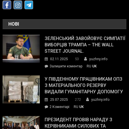
НОВІ
ЗЕЛЕНСЬКИЙ ЗАВОЙОВУЄ СИМПАТІЇ
ВИБОРЦІВ ТРАМПА – THE WALL
STREET JOURNAL.
53
02.11.2025
yuzhny.info
on
Залишити коментар
RU
UK
Зеленський
завойовує
У ПІВДЕННОМУ ПРАЦІВНИКАМ ОПЗ
симпатії
З МАТЕРІАЛЬНОГО РЕЗЕРВУ
виборців
ВИДАЛИ ГУМАНІТАРНУ ДОПОМОГУ
Трампа
272
25.07.2025
yuzhny.info
–
до
2 Коментарі
RU
UK
The
У
Wall
Південному
ПРЕЗИДЕНТ ПРОВІВ НАРАДУ З
Street
працівникам
КЕРІВНИКАМИ СИЛОВИХ ТА
Journal.