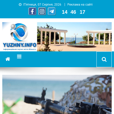
П’ятниця, 07 Серпня, 2026
Реклама на сайті
14
:
46
:
18
YUZHNY.INFO
информационный портал города Южный