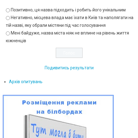
Позитивно, ця назва підходить і робить його унікальним
Негативно, місцева влада має їхати в Київ та наполягати на
тій назві, яку обрали містяни під час голосування
Мені байдуже, назва міста ніяк не вплине на рівень життя
южненців
Подивитись результати
Архів опитувань