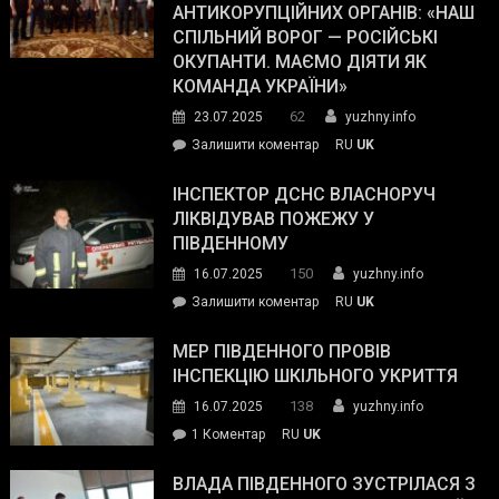
ОПЗ
АНТИКОРУПЦІЙНИХ ОРГАНІВ: «НАШ
з
СПІЛЬНИЙ ВОРОГ — РОСІЙСЬКІ
матеріального
ОКУПАНТИ. МАЄМО ДІЯТИ ЯК
резерву
КОМАНДА УКРАЇНИ»
видали
62
23.07.2025
yuzhny.info
гуманітарну
on
Залишити коментар
RU
UK
допомогу
Президент
провів
ІНСПЕКТОР ДСНС ВЛАСНОРУЧ
нараду
ЛІКВІДУВАВ ПОЖЕЖУ У
з
ПІВДЕННОМУ
керівниками
150
16.07.2025
yuzhny.info
силових
on
Залишити коментар
RU
UK
та
Інспектор
антикорупційних
ДСНС
МЕР ПІВДЕННОГО ПРОВІВ
органів:
власноруч
ІНСПЕКЦІЮ ШКІЛЬНОГО УКРИТТЯ
«Наш
ліквідував
спільний
138
16.07.2025
yuzhny.info
пожежу
ворог
до
1 Коментар
RU
UK
у
—
Мер
Південному
російські
Південного
ВЛАДА ПІВДЕННОГО ЗУСТРІЛАСЯ З
окупанти.