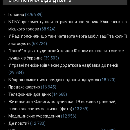
СТАТИСТИКА ВІДВІДУВАНЬ
Головна
(376 989)
В СБУ прокоментували затримання заступника Южненського
міського голови
(68 924)
У Раді пояснили, що таке четверта черга мобілізації та коли її
застосують
(63 724)
“Голый” отдых: нудистский пляж в Южном оказался в списке
лучших в Украине
(39 503)
У травні пенсіонерів чекає додаткова надбавка до пенсії
(29 934)
В Україні зміниться порядок надання відпусток
(18 720)
Продаж квартир
(16 945)
Телефонний довідник
(14 668)
Жительница Южного, получившая 19 ножевых ранений,
снова опасается за жизнь (фото)
(13 359)
Медицинские учреждения
(12 956)
Де поїсти?
(12 780)