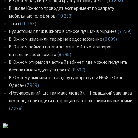
В Южном на улице нашли крупную сумму денег
(10 893)
В школе Южного проводят эксперимент по запрету
мобильных телефонов
(10 233)
Таксі
(10 158)
Нудистский пляж Южного в списке лучших в Украине
(9 739)
В Южном изменили тариф на водоснабжение
(8 809)
В Южном пойман на взятке свыше 4 тыс. долларов
начальник военкомата
(8 695)
В Южном открылся частный кабинет, где можно получить
бесплатные медуслуги (фото)
(8 597)
В Южному змінили розклад руху маршрутки №68 «Южне-
Одеса»
(7 969)
«Розчарований, що так мало людей», – Новацький закликав
южненців приходити на прощання з полеглими військовими
(7 298)