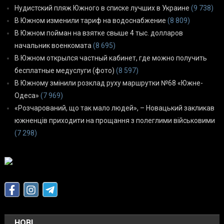
Нудистский пляж Южного в списке лучших в Украине
(9 738)
В Южном изменили тариф на водоснабжение
(8 809)
В Южном пойман на взятке свыше 4 тыс. долларов
начальник военкомата
(8 695)
В Южном открылся частный кабинет, где можно получить
бесплатные медуслуги (фото)
(8 597)
В Южному змінили розклад руху маршрутки №68 «Южне-
Одеса»
(7 969)
«Розчарований, що так мало людей», – Новацький закликав
южненців приходити на прощання з полеглими військовими
(7 298)
НОВІ