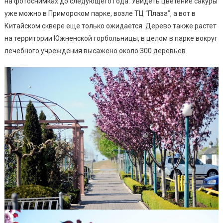
на фотоснимках до следующего года. Увидеть цветение сакуры
Райские
уже можно в Приморском парке, возле ТЦ “Плаза”, а вот в
Яблони
Китайском сквере еще только ожидается. Дерево также растет
(фото)
на территории Южненской горбольницы, в целом в парке вокруг
лечебного учреждения высажено около 300 деревьев.