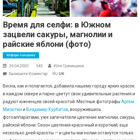
Время для селфи: в Южном
зацвели сакуры, магнолии и
райские яблони (фото)
Информ-панорама
29.04.2020
545
Юля Гринишина
On
Залишити Коментар
RU
UK
Время
Весна, как и полагается, добавила нашему городу ярких красок:
Для
в каждом сквере и парке цветут свои удивительные растения и
Селфи:
радуют южненцев своей красотой. Местные фотографы
Артем
В
Мисютин
и
Владимир Курбатов
Южном
, вооружившись
Зацвели
фотоаппаратами, уже запечатлели цветение магнолии, сакуры,
Сакуры,
райской яблони. Сезон цветения красочный и короткий, еще
Магнолии
несколько дней красоты — и цветы магнолии останутся только
И