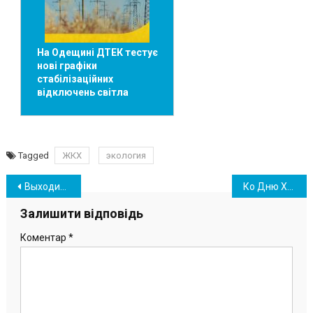
На Одещині ДТЕК тестує
нові графіки
стабілізаційних
відключень світла
Tagged
ЖКХ
экология
Навігація
Выходим из карантина: кому и когда разрешат работать
Ко Дню Химика работникам ОПЗ выплатят премии
записів
Залишити відповідь
Коментар
*