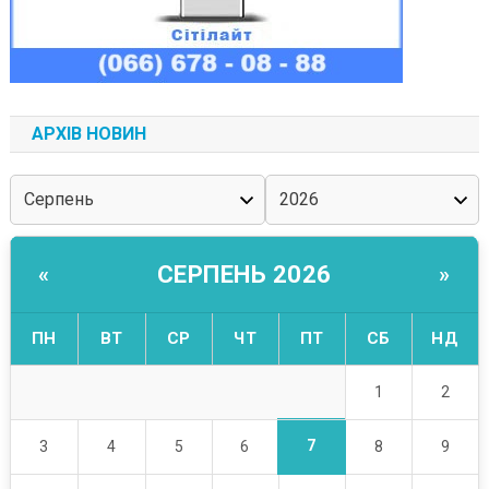
АРХІВ НОВИН
СЕРПЕНЬ 2026
«
»
ПН
ВТ
СР
ЧТ
ПТ
СБ
НД
1
2
7
3
4
5
6
8
9