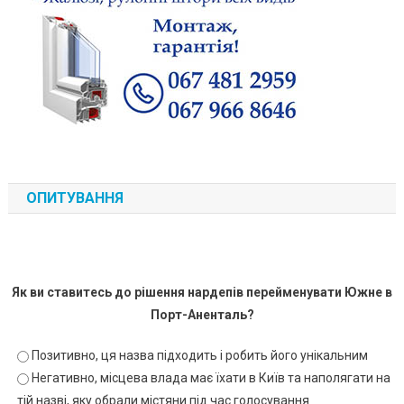
ОПИТУВАННЯ
Як ви ставитесь до рішення нардепів перейменувати Южне в
Порт-Аненталь?
Позитивно, ця назва підходить і робить його унікальним
Негативно, місцева влада має їхати в Київ та наполягати на
тій назві, яку обрали містяни під час голосування