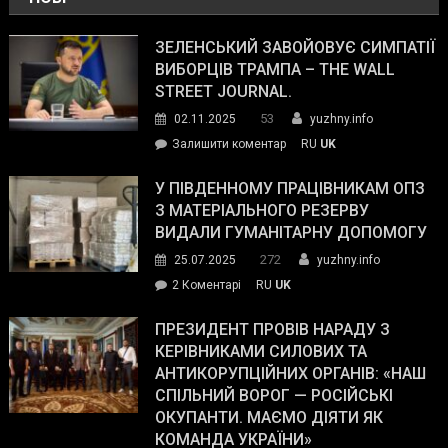
ЗЕЛЕНСЬКИЙ ЗАВОЙОВУЄ СИМПАТІЇ
ВИБОРЦІВ ТРАМПА – THE WALL
STREET JOURNAL.
53
02.11.2025
yuzhny.info
on
Залишити коментар
RU
UK
Зеленський
завойовує
У ПІВДЕННОМУ ПРАЦІВНИКАМ ОПЗ
симпатії
З МАТЕРІАЛЬНОГО РЕЗЕРВУ
виборців
ВИДАЛИ ГУМАНІТАРНУ ДОПОМОГУ
Трампа
272
25.07.2025
yuzhny.info
–
до
2 Коментарі
RU
UK
The
У
Wall
Південному
ПРЕЗИДЕНТ ПРОВІВ НАРАДУ З
Street
працівникам
КЕРІВНИКАМИ СИЛОВИХ ТА
Journal.
ОПЗ
АНТИКОРУПЦІЙНИХ ОРГАНІВ: «НАШ
з
СПІЛЬНИЙ ВОРОГ — РОСІЙСЬКІ
матеріального
ОКУПАНТИ. МАЄМО ДІЯТИ ЯК
резерву
КОМАНДА УКРАЇНИ»