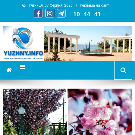
П’ятниця, 07 Серпня, 2026
Реклама на сайті
10
:
44
:
43
YUZHNY.INFO
информационный портал города Южный