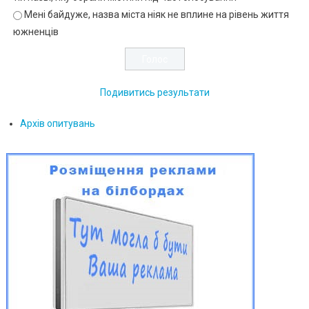
Мені байдуже, назва міста ніяк не вплине на рівень життя
южненців
Подивитись результати
Архів опитувань