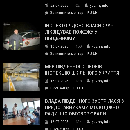
видали
62
23.07.2025
yuzhny.info
гуманітарну
on
Залишити коментар
RU
UK
допомогу
Президент
провів
ІНСПЕКТОР ДСНС ВЛАСНОРУЧ
нараду
ЛІКВІДУВАВ ПОЖЕЖУ У
з
ПІВДЕННОМУ
керівниками
150
16.07.2025
yuzhny.info
силових
on
Залишити коментар
RU
UK
та
Інспектор
антикорупційних
ДСНС
МЕР ПІВДЕННОГО ПРОВІВ
органів:
власноруч
ІНСПЕКЦІЮ ШКІЛЬНОГО УКРИТТЯ
«Наш
ліквідував
спільний
138
16.07.2025
yuzhny.info
пожежу
ворог
до
1 Коментар
RU
UK
у
—
Мер
Південному
російські
Південного
ВЛАДА ПІВДЕННОГО ЗУСТРІЛАСЯ З
окупанти.
провів
ПРЕДСТАВНИКАМИ МОЛОДІЖНОЇ
Маємо
інспекцію
РАДИ: ЩО ОБГОВОРЮВАЛИ
діяти
шкільного
134
16.07.2025
yuzhny.info
як
укриття
команда
до
1 Коментар
RU
UK