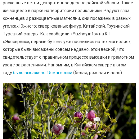
роскошные ветви декоративное дерево райской яблони. Такое
же зацвело в парке на территории поликлиники. Радуют глаз
южненцев и разноцветные магнолии, они посажены в разных
уголках Южного: сквер кованых фигур, Китайский, Грузинский,
Турецкий скверы. Как сообщили «Yuzhny.info» на КП
«Экосервис», первые бутоны уже появились на тех магнолиях,
которые были высажены совсем недавно, этой весной, что
свидетельствует о правильном процессе высадки и грамотном
уходе за растениями. Напомним, в Китайском сквере в этом
году
было высажено 15 магнолий
(белая, розовая и алая).