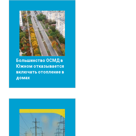
Большинство ОСМД в
Южном отказывается
включать отопление в
домах