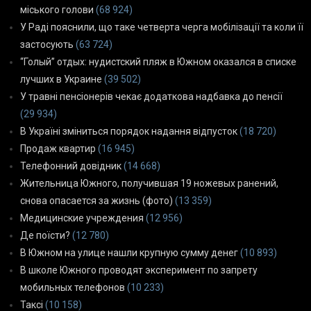
міського голови
(68 924)
У Раді пояснили, що таке четверта черга мобілізації та коли її
застосують
(63 724)
“Голый” отдых: нудистский пляж в Южном оказался в списке
лучших в Украине
(39 502)
У травні пенсіонерів чекає додаткова надбавка до пенсії
(29 934)
В Україні зміниться порядок надання відпусток
(18 720)
Продаж квартир
(16 945)
Телефонний довідник
(14 668)
Жительница Южного, получившая 19 ножевых ранений,
снова опасается за жизнь (фото)
(13 359)
Медицинские учреждения
(12 956)
Де поїсти?
(12 780)
В Южном на улице нашли крупную сумму денег
(10 893)
В школе Южного проводят эксперимент по запрету
мобильных телефонов
(10 233)
Таксі
(10 158)