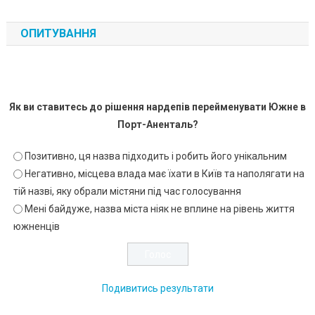
ОПИТУВАННЯ
Як ви ставитесь до рішення нардепів перейменувати Южне в
Порт-Аненталь?
Позитивно, ця назва підходить і робить його унікальним
Негативно, місцева влада має їхати в Київ та наполягати на
тій назві, яку обрали містяни під час голосування
Мені байдуже, назва міста ніяк не вплине на рівень життя
южненців
Подивитись результати