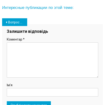
Интересные публикации по этой теме:
Навігація
Вопрос продажи земельного участка в Южном вызвал споры среди депутатов
записів
Залишити відповідь
Коментар
*
Ім'я