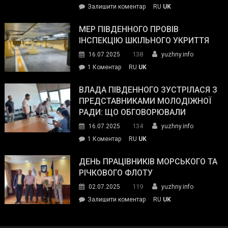
on
Залишити коментар
RU
UK
та
Інспектор
антикорупційних
ДСНС
МЕР ПІВДЕННОГО ПРОВІВ
органів:
власноруч
ІНСПЕКЦІЮ ШКІЛЬНОГО УКРИТТЯ
«Наш
ліквідував
спільний
138
16.07.2025
yuzhny.info
пожежу
ворог
до
1 Коментар
RU
UK
у
—
Мер
Південному
російські
Південного
ВЛАДА ПІВДЕННОГО ЗУСТРІЛАСЯ З
окупанти.
провів
ПРЕДСТАВНИКАМИ МОЛОДІЖНОЇ
Маємо
інспекцію
РАДИ: ЩО ОБГОВОРЮВАЛИ
діяти
шкільного
134
16.07.2025
yuzhny.info
як
укриття
команда
до
1 Коментар
RU
UK
України»
Влада
Південного
ДЕНЬ ПРАЦІВНИКІВ МОРСЬКОГО ТА
зустрілася
РІЧКОВОГО ФЛОТУ
з
119
02.07.2025
yuzhny.info
представниками
on
Залишити коментар
RU
UK
молодіжної
День
ради:
працівників
що