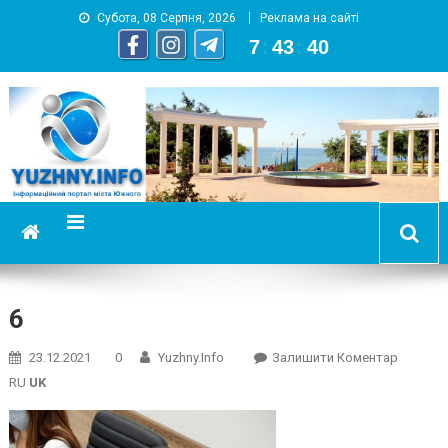
Субота, 08 Серпня, 2026
Реклама на сайті
7
:
43
:
41
YUZHNY.INFO
информационный портал города Южный
6
On
23.12.2021
0
Yuzhny.info
Залишити Коментар
6
RU
UK