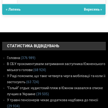
« Липень
Вересень »
СТАТИСТИКА ВІДВІДУВАНЬ
Головна
(376 989)
В СБУ прокоментували затримання заступника Южненського
міського голови
(68 924)
У Раді пояснили, що таке четверта черга мобілізації та коли її
застосують
(63 724)
“Голый” отдых: нудистский пляж в Южном оказался в списке
лучших в Украине
(39 505)
У травні пенсіонерів чекає додаткова надбавка до пенсії
(29 934)