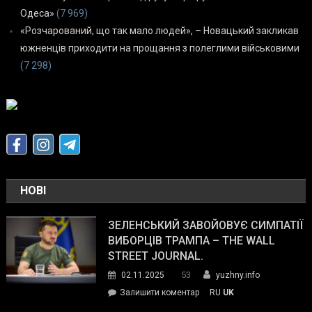
Одеса»
(7 969)
«Розчарований, що так мало людей», – Новацький закликав
южненців приходити на прощання з полеглими військовими
(7 298)
НОВІ
ЗЕЛЕНСЬКИЙ ЗАВОЙОВУЄ СИМПАТІЇ
ВИБОРЦІВ ТРАМПА – THE WALL
STREET JOURNAL.
53
02.11.2025
yuzhny.info
on
Залишити коментар
RU
UK
Зеленський