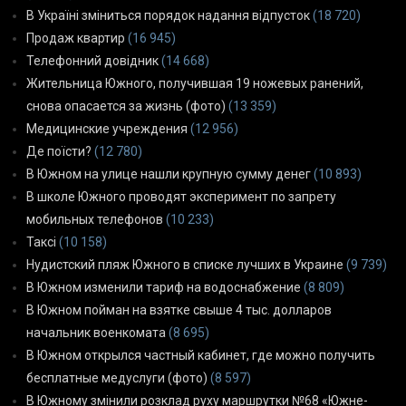
В Україні зміниться порядок надання відпусток
(18 720)
Продаж квартир
(16 945)
Телефонний довідник
(14 668)
Жительница Южного, получившая 19 ножевых ранений,
снова опасается за жизнь (фото)
(13 359)
Медицинские учреждения
(12 956)
Де поїсти?
(12 780)
В Южном на улице нашли крупную сумму денег
(10 893)
В школе Южного проводят эксперимент по запрету
мобильных телефонов
(10 233)
Таксі
(10 158)
Нудистский пляж Южного в списке лучших в Украине
(9 739)
В Южном изменили тариф на водоснабжение
(8 809)
В Южном пойман на взятке свыше 4 тыс. долларов
начальник военкомата
(8 695)
В Южном открылся частный кабинет, где можно получить
бесплатные медуслуги (фото)
(8 597)
В Южному змінили розклад руху маршрутки №68 «Южне-