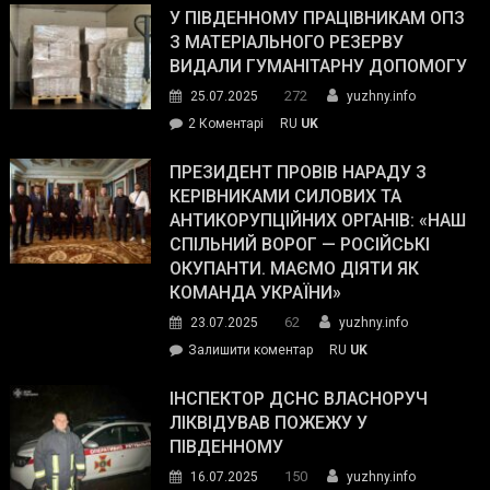
завойовує
У ПІВДЕННОМУ ПРАЦІВНИКАМ ОПЗ
симпатії
З МАТЕРІАЛЬНОГО РЕЗЕРВУ
виборців
ВИДАЛИ ГУМАНІТАРНУ ДОПОМОГУ
Трампа
272
25.07.2025
yuzhny.info
–
до
2 Коментарі
RU
UK
The
У
Wall
Південному
ПРЕЗИДЕНТ ПРОВІВ НАРАДУ З
Street
працівникам
КЕРІВНИКАМИ СИЛОВИХ ТА
Journal.
ОПЗ
АНТИКОРУПЦІЙНИХ ОРГАНІВ: «НАШ
з
СПІЛЬНИЙ ВОРОГ — РОСІЙСЬКІ
матеріального
ОКУПАНТИ. МАЄМО ДІЯТИ ЯК
резерву
КОМАНДА УКРАЇНИ»
видали
62
23.07.2025
yuzhny.info
гуманітарну
on
Залишити коментар
RU
UK
допомогу
Президент
провів
ІНСПЕКТОР ДСНС ВЛАСНОРУЧ
нараду
ЛІКВІДУВАВ ПОЖЕЖУ У
з
ПІВДЕННОМУ
керівниками
150
16.07.2025
yuzhny.info
силових