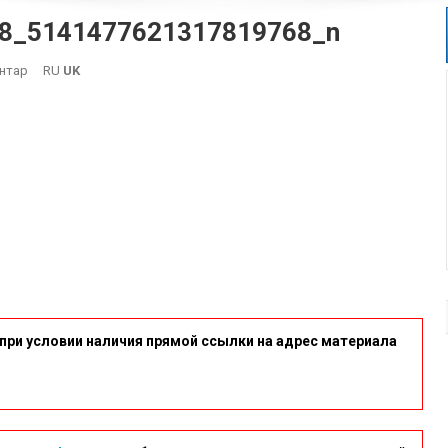
8_5141477621317819768_n
On
нтар
RU
UK
417432981_879459340853558_5141477621317819768_n
при условии наличия прямой ссылки на адрес материала