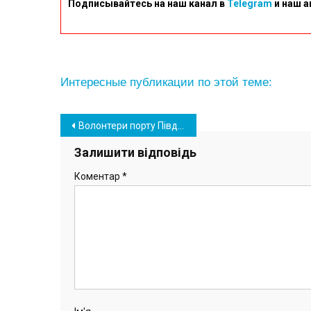
Подписывайтесь на наш канал в
Telegram
и наш а
Интересные публикации по этой теме:
Навігація
Волонтери порту Південний доставили військовим четвертий реанімобіль
записів
Залишити відповідь
Коментар
*