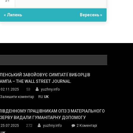
31
« Липень
Вересень »
ЛЕНСЬКИЙ ЗАВОЙОВУЄ СИМПАТІЇ ВИБОРЦІВ
АМПА – THE WALL STREET JOURNAL.
53
02.11.2025
yuzhny.info
on
Залишити коментар
RU
UK
Зеленський
завойовує
ПІВДЕННОМУ ПРАЦІВНИКАМ ОПЗ З МАТЕРІАЛЬНОГО
симпатії
ЕЗЕРВУ ВИДАЛИ ГУМАНІТАРНУ ДОПОМОГУ
виборців
272
до
25.07.2025
yuzhny.info
2 Коментарі
Трампа
У