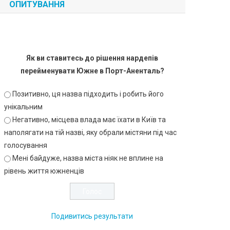
ОПИТУВАННЯ
Як ви ставитесь до рішення нардепів
перейменувати Южне в Порт-Аненталь?
Позитивно, ця назва підходить і робить його
унікальним
Негативно, місцева влада має їхати в Київ та
наполягати на тій назві, яку обрали містяни під час
голосування
Мені байдуже, назва міста ніяк не вплине на
рівень життя южненців
Подивитись результати