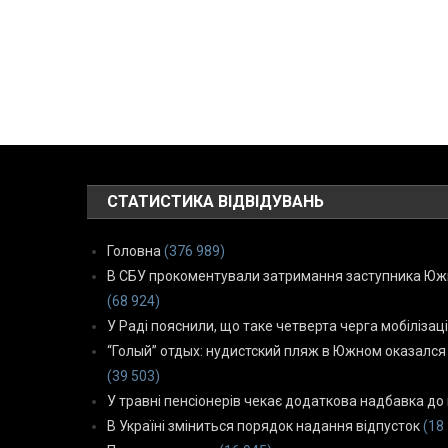
СТАТИСТИКА ВІДВІДУВАНЬ
Головна
(376 989)
В СБУ прокоментували затримання заступника Южн
(68 924)
У Раді пояснили, що таке четверта черга мобілізаці
“Голый” отдых: нудистский пляж в Южном оказался
(39 503)
У травні пенсіонерів чекає додаткова надбавка до 
В Україні зміниться порядок надання відпусток
(18