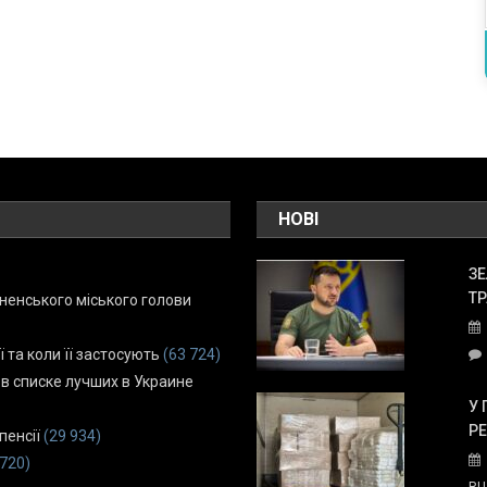
НОВІ
ЗЕ
ТР
енського міського голови
ї та коли її застосують
(63 724)
 в списке лучших в Украине
У 
Р
пенсії
(29 934)
 720)