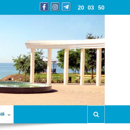
20
:
03
:
51
НЯ