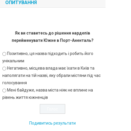
ОПИТУВАННЯ
Як ви ставитесь до рішення нардепів
перейменувати Южне в Порт-Аненталь?
Позитивно, ця назва підходить і робить його
унікальним
Негативно, місцева влада має їхати в Київ та
наполягати на тій назві, яку обрали містяни під час
голосування
Мені байдуже, назва міста ніяк не вплине на
рівень життя южненців
Подивитись результати