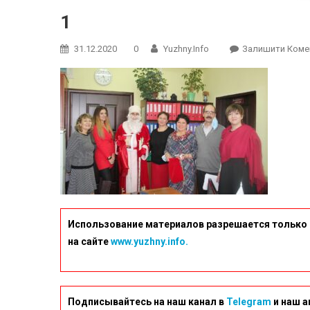
1
31.12.2020
0
Yuzhny.info
Залишити Коме
Использование материалов разрешается только 
на сайте
www.yuzhny.info.
Подписывайтесь на наш канал в
Telegram
и наш а