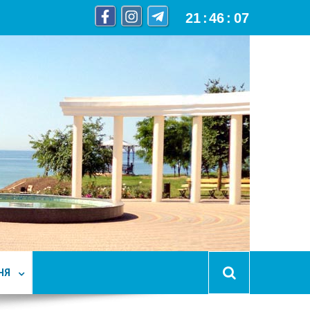
21
:
46
:
08
НЯ