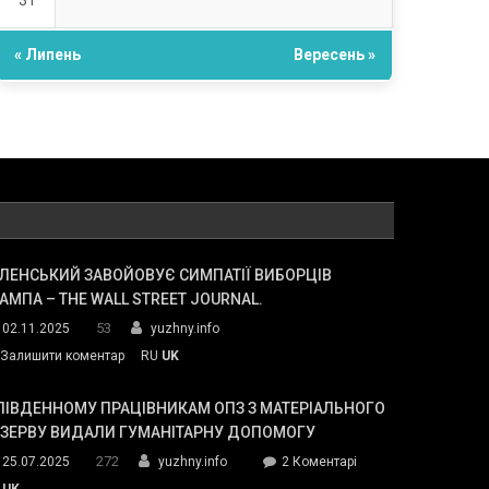
31
« Липень
Вересень »
ЛЕНСЬКИЙ ЗАВОЙОВУЄ СИМПАТІЇ ВИБОРЦІВ
АМПА – THE WALL STREET JOURNAL.
53
02.11.2025
yuzhny.info
on
Залишити коментар
RU
UK
Зеленський
завойовує
ПІВДЕННОМУ ПРАЦІВНИКАМ ОПЗ З МАТЕРІАЛЬНОГО
симпатії
ЕЗЕРВУ ВИДАЛИ ГУМАНІТАРНУ ДОПОМОГУ
виборців
272
до
25.07.2025
yuzhny.info
2 Коментарі
Трампа
У