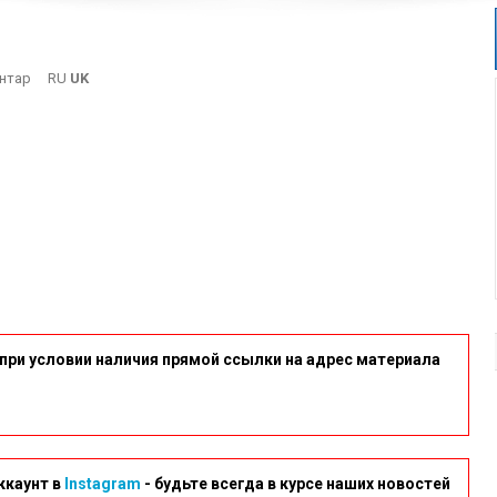
On
нтар
RU
UK
1
при условии наличия прямой ссылки на адрес материала
ккаунт в
Instagram
- будьте всегда в курсе наших новостей