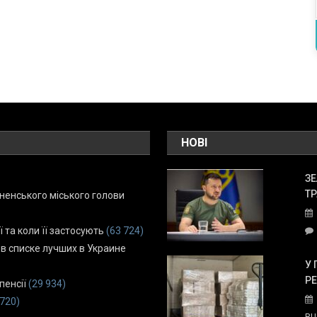
НОВІ
ЗЕ
ТР
енського міського голови
ї та коли її застосують
(63 724)
 в списке лучших в Украине
У 
Р
пенсії
(29 934)
 720)