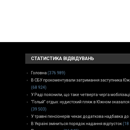
СТАТИСТИКА ВІДВІДУВАНЬ
Головна
(376 989)
В СБУ прокоментували затримання заступника Южн
(68 924)
У Раді пояснили, що таке четверта черга мобілізаці
“Голый” отдых: нудистский пляж в Южном оказался
(39 503)
У травні пенсіонерів чекає додаткова надбавка до 
В Україні зміниться порядок надання відпусток
(18