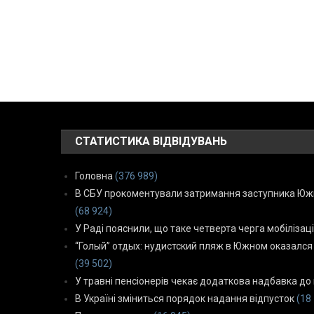
СТАТИСТИКА ВІДВІДУВАНЬ
Головна
(376 989)
В СБУ прокоментували затримання заступника Южн
(68 924)
У Раді пояснили, що таке четверта черга мобілізаці
“Голый” отдых: нудистский пляж в Южном оказался
(39 502)
У травні пенсіонерів чекає додаткова надбавка до 
В Україні зміниться порядок надання відпусток
(18