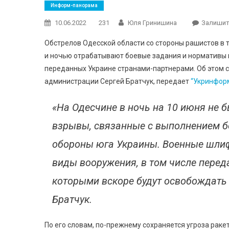
Информ-панорама
10.06.2022
231
Юля Гринишина
Залишит
Обстрелов Одесской области со стороны рашистов в те
и ночью отрабатывают боевые задания и нормативы 
переданных Украине странами-партнерами. Об этом 
администрации Сергей Братчук, передает
“Укринфор
«На Одесчине в ночь на 10 июня не 
взрывы, связанные с выполнением б
обороны юга Украины. Военные шлиф
виды вооружения, в том числе пере
которыми вскоре будут освобождать 
Братчук.
По его словам, по-прежнему сохраняется угроза рак