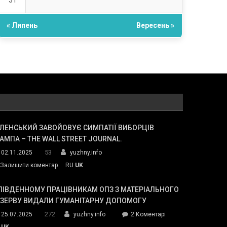
31
« Липень
Вересень »
ЛЕНСЬКИЙ ЗАВОЙОВУЄ СИМПАТІЇ ВИБОРЦІВ
АМПА – THE WALL STREET JOURNAL.
53
02.11.2025
yuzhny.info
on
Залишити коментар
RU
UK
Зеленський
завойовує
ПІВДЕННОМУ ПРАЦІВНИКАМ ОПЗ З МАТЕРІАЛЬНОГО
симпатії
ЕЗЕРВУ ВИДАЛИ ГУМАНІТАРНУ ДОПОМОГУ
виборців
272
до
25.07.2025
yuzhny.info
2 Коментарі
Трампа
У