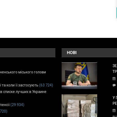
НОВІ
ЗЕ
ТР
енського міського голови
ї та коли її застосують
(63 724)
 в списке лучших в Украине
У 
Р
пенсії
(29 934)
 720)