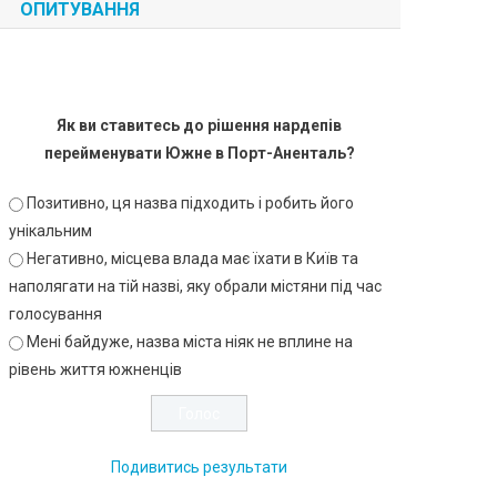
ОПИТУВАННЯ
Як ви ставитесь до рішення нардепів
перейменувати Южне в Порт-Аненталь?
Позитивно, ця назва підходить і робить його
унікальним
Негативно, місцева влада має їхати в Київ та
наполягати на тій назві, яку обрали містяни під час
голосування
Мені байдуже, назва міста ніяк не вплине на
рівень життя южненців
Подивитись результати