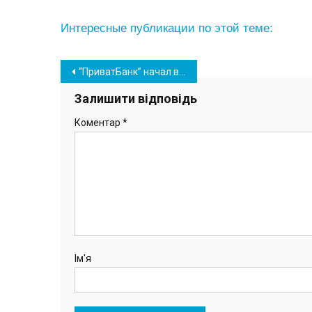
Интересные публикации по этой теме:
Навігація
“ПриватБанк” начал выплаты по новой программе Красного креста: кто получит по 2500 гривен
записів
Залишити відповідь
Коментар
*
Ім'я