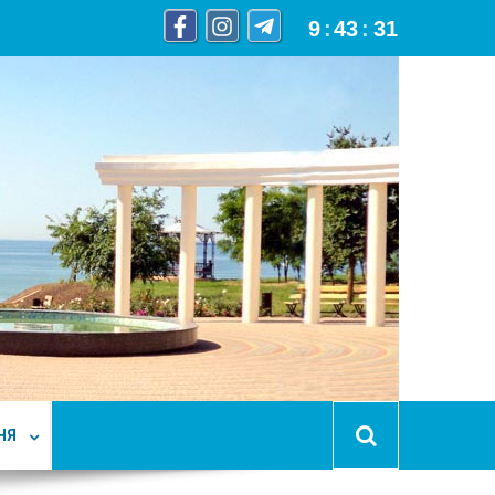
9
:
43
:
32
НЯ