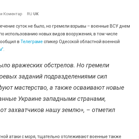
On
и Коментар
RU
UK
В
чение суток не было, но гремели взрывы – военные ВСУ днем ​​
Одесской
по использованию новых видов вооружения, в том числе
Области
сообщил в
Телеграме
спикер Одесской областной военной
Подразделения
м”
.
ВСУ
Осваивают
Новые
было вражеских обстрелов. Но гремели
Виды
оевых заданий подразделениями сил
Вооружения
уют мастерство, а также осваивают новые
данные Украине западными странами,
от захватчиков нашу землю», – отметил
етной атаки с моря, тщательно отслеживают военные также