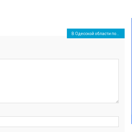
В Одесской области подразделения ВСУ осваивают новые виды вооружения