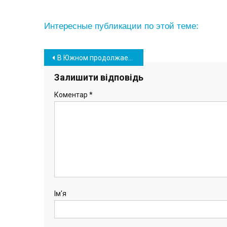
Интересные публикации по этой теме:
Навігація
В Южном продолжается сбор старых мобильных телефонов для нужд ВСУ
записів
Залишити відповідь
Коментар
*
Ім'я