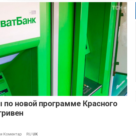
 по новой программе Красного
гривен
On
и Коментар
RU
UK