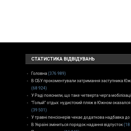
СТАТИСТИКА ВІДВІДУВАНЬ
Головна
(376 989)
В СБУ прокоментували затримання заступника Южн
(68 924)
У Раді пояснили, що таке четверта черга мобілізаці
“Голый” отдых: нудистский пляж в Южном оказался
(39 501)
У травні пенсіонерів чекає додаткова надбавка до 
В Україні зміниться порядок надання відпусток
(18