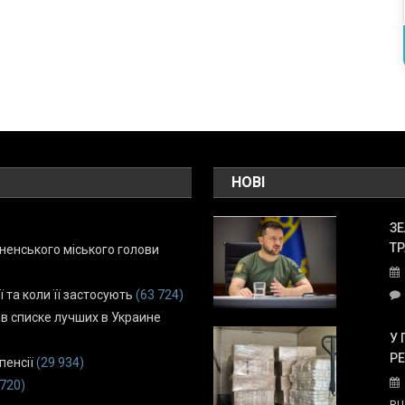
НОВІ
ЗЕ
ТР
енського міського голови
ї та коли її застосують
(63 724)
 в списке лучших в Украине
У 
Р
пенсії
(29 934)
 720)