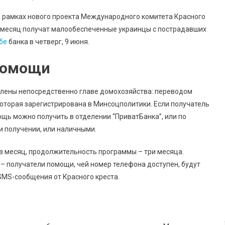
“ПриватБанк”
 рамках нового проекта Международного комитета Красного
Начал
в месяц получат малообеспеченные украинцы с пострадавших
Выплаты
бе
банка в четверг, 9 июня.
По
Новой
помощи
Программе
Красного
Креста:
слены непосредственно главе домохозяйства: переводом
Кто
 которая зарегистрирована в Минсоцполитики. Если получатель
Получит
ощь можно получить в отделении “ПриватБанка”, или по
По
ри получении, или наличными.
2500
Гривен
 в месяц, продолжительность программы – три месяца.
 – получатели помощи, чей номер телефона доступен, будут
MS-сообщения от Красного креста.