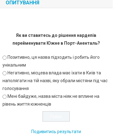
ОПИТУВАННЯ
Як ви ставитесь до рішення нардепів
перейменувати Южне в Порт-Аненталь?
Позитивно, ця назва підходить і робить його
унікальним
Негативно, місцева влада має їхати в Київ та
наполягати на тій назві, яку обрали містяни під час
голосування
Мені байдуже, назва міста ніяк не вплине на
рівень життя южненців
Подивитись результати