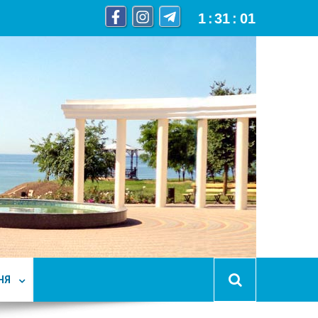
1
:
31
:
02
НЯ