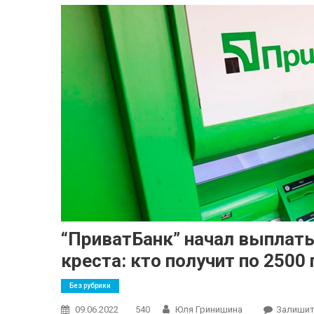
“ПриватБанк” начал выплаты
креста: кто получит по 2500 
Без рубрики
09.06.2022
540
Юля Гринишина
Залишит