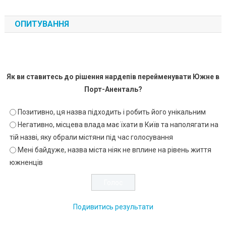
ОПИТУВАННЯ
Як ви ставитесь до рішення нардепів перейменувати Южне в
Порт-Аненталь?
Позитивно, ця назва підходить і робить його унікальним
Негативно, місцева влада має їхати в Київ та наполягати на
тій назві, яку обрали містяни під час голосування
Мені байдуже, назва міста ніяк не вплине на рівень життя
южненців
Подивитись результати