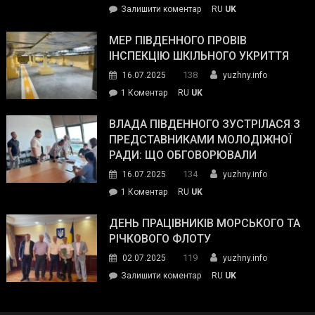
on
Залишити коментар
RU
UK
та
Інспектор
антикорупційних
ДСНС
МЕР ПІВДЕННОГО ПРОВІВ
органів:
власноруч
ІНСПЕКЦІЮ ШКІЛЬНОГО УКРИТТЯ
«Наш
ліквідував
спільний
138
16.07.2025
yuzhny.info
пожежу
ворог
до
1 Коментар
RU
UK
у
—
Мер
Південному
російські
Південного
ВЛАДА ПІВДЕННОГО ЗУСТРІЛАСЯ З
окупанти.
провів
ПРЕДСТАВНИКАМИ МОЛОДІЖНОЇ
Маємо
інспекцію
РАДИ: ЩО ОБГОВОРЮВАЛИ
діяти
шкільного
134
16.07.2025
yuzhny.info
як
укриття
команда
до
1 Коментар
RU
UK
України»
Влада
Південного
ДЕНЬ ПРАЦІВНИКІВ МОРСЬКОГО ТА
зустрілася
РІЧКОВОГО ФЛОТУ
з
119
02.07.2025
yuzhny.info
представниками
on
Залишити коментар
RU
UK
молодіжної
День
ради:
працівників
що