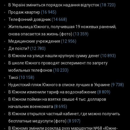
В Україні зміниться порядок надання відпусток
(18 720)
Продаж квартир
(16 945)
Телефонний довідник
(14 668)
Жительница Южного, получившая 19 ножевых ранений,
снова опасается за жизнь (фото)
(13 359)
Медицинские учреждения
(12 956)
Де поїсти?
(12 780)
В Южном на улице нашли крупную сумму денег
(10 893)
В школе Южного проводят эксперимент по запрету
мобильных телефонов
(10 233)
Таксі
(10 158)
Нудистский пляж Южного в списке лучших в Украине
(9 738)
В Южном изменили тариф на водоснабжение
(8 809)
В Южном пойман на взятке свыше 4 тыс. долларов
начальник военкомата
(8 695)
В Южном открылся частный кабинет, где можно получить
бесплатные медуслуги (фото)
(8 597)
В Южному змінили розклад руху маршрутки №68 «Южне-