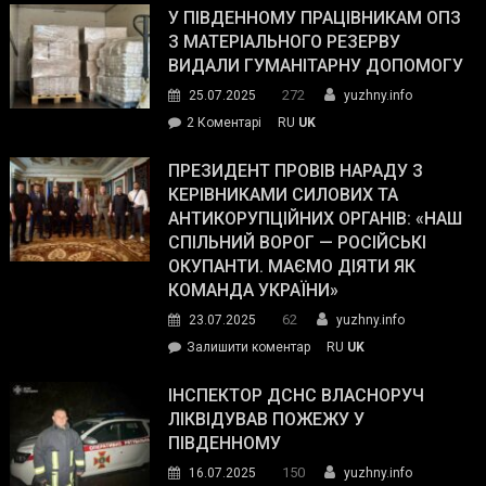
завойовує
У ПІВДЕННОМУ ПРАЦІВНИКАМ ОПЗ
симпатії
З МАТЕРІАЛЬНОГО РЕЗЕРВУ
виборців
ВИДАЛИ ГУМАНІТАРНУ ДОПОМОГУ
Трампа
272
25.07.2025
yuzhny.info
–
до
2 Коментарі
RU
UK
The
У
Wall
Південному
ПРЕЗИДЕНТ ПРОВІВ НАРАДУ З
Street
працівникам
КЕРІВНИКАМИ СИЛОВИХ ТА
Journal.
ОПЗ
АНТИКОРУПЦІЙНИХ ОРГАНІВ: «НАШ
з
СПІЛЬНИЙ ВОРОГ — РОСІЙСЬКІ
матеріального
ОКУПАНТИ. МАЄМО ДІЯТИ ЯК
резерву
КОМАНДА УКРАЇНИ»
видали
62
23.07.2025
yuzhny.info
гуманітарну
on
Залишити коментар
RU
UK
допомогу
Президент
провів
ІНСПЕКТОР ДСНС ВЛАСНОРУЧ
нараду
ЛІКВІДУВАВ ПОЖЕЖУ У
з
ПІВДЕННОМУ
керівниками
150
16.07.2025
yuzhny.info
силових