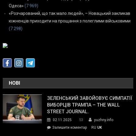
Одеса»
(7 969)
«Розчарований, що так мало людей», – Новацький закликав
южненців приходити на прощання з полеглими військовими
(7 298)
НОВІ
ЗЕЛЕНСЬКИЙ ЗАВОЙОВУЄ СИМПАТІЇ
ВИБОРЦІВ ТРАМПА – THE WALL
STREET JOURNAL.
53
02.11.2025
yuzhny.info
on
Залишити коментар
RU
UK
Зеленський