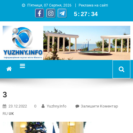
П’ятниця, 07 Серпня, 2026
Реклама на сайті
5
:
27
:
35
YUZHNY.INFO
информационный портал города Южный
3
On
23.12.2022
0
Yuzhny.info
Залишити Коментар
3
RU
UK