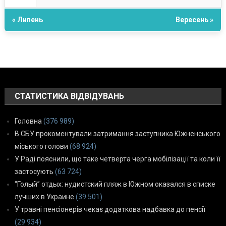
« Липень
Вересень »
СТАТИСТИКА ВІДВІДУВАНЬ
Головна
(376 989)
В СБУ прокоментували затримання заступника Южненського
міського голови
(68 924)
У Раді пояснили, що таке четверта черга мобілізації та коли її
застосують
(63 724)
“Голый” отдых: нудистский пляж в Южном оказался в списке
лучших в Украине
(39 501)
У травні пенсіонерів чекає додаткова надбавка до пенсії
(29 934)