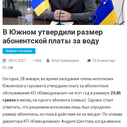
В Южном утвердили размер
абонентской платы за воду
Информ-панорама
До
28.01.2021
1 663
Юля Гринишина
23 Коментарі
В
RU
UK
Южно
Сегодня, 28 января, во время заседания члены исполкома
Утвер
Южненского горсовета утвердили плату за абонентское
Разме
обслуживание КП «Южводоканал» на этот год в размере
29,86
Абоне
Платы
гривен
в месяц на одного абонента (семью). Однако стоит
За
отметить, что решением исполкома лишь был определен
Воду
размер абонплаты, но пока в действие ее не вводят. По словам
директора КП «Южводоканал» Андрея Шестова, когда именно