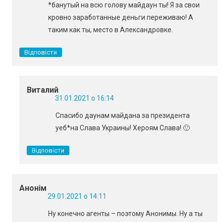
*банутый на всю голову майдаун ты! Я за свои
кровно заработанные деньги переживаю! А
таким как ты, место в Александровке.
Відповісти
Виталий
31.01.2021 о 16:14
Спасибо даунам майдана за президента
уеб*на Слава Украины! Хероям Слава! 🙂
Відповісти
Анонім
29.01.2021 о 14:11
Ну конечно агенты – поэтому Анонимы. Ну а ты