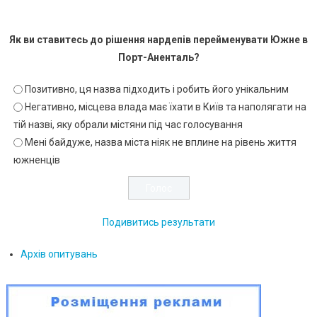
Як ви ставитесь до рішення нардепів перейменувати Южне в
Порт-Аненталь?
Позитивно, ця назва підходить і робить його унікальним
Негативно, місцева влада має їхати в Київ та наполягати на
тій назві, яку обрали містяни під час голосування
Мені байдуже, назва міста ніяк не вплине на рівень життя
южненців
Подивитись результати
Архів опитувань