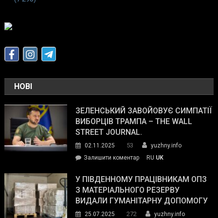
НОВІ
ЗЕЛЕНСЬКИЙ ЗАВОЙОВУЄ СИМПАТІЇ
ВИБОРЦІВ ТРАМПА – THE WALL
STREET JOURNAL.
53
02.11.2025
yuzhny.info
on
Залишити коментар
RU
UK
Зеленський
завойовує
У ПІВДЕННОМУ ПРАЦІВНИКАМ ОПЗ
симпатії
З МАТЕРІАЛЬНОГО РЕЗЕРВУ
виборців
ВИДАЛИ ГУМАНІТАРНУ ДОПОМОГУ
Трампа
272
25.07.2025
yuzhny.info