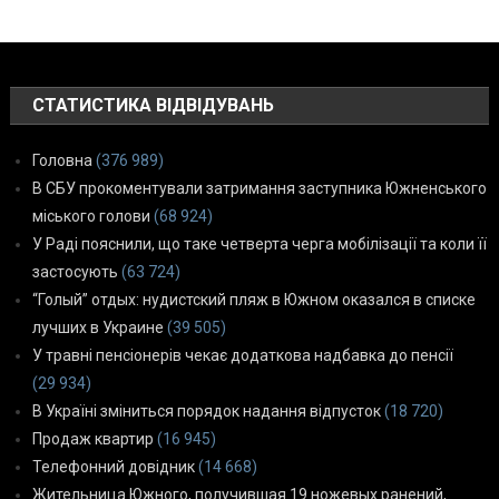
СТАТИСТИКА ВІДВІДУВАНЬ
Головна
(376 989)
В СБУ прокоментували затримання заступника Южненського
міського голови
(68 924)
У Раді пояснили, що таке четверта черга мобілізації та коли її
застосують
(63 724)
“Голый” отдых: нудистский пляж в Южном оказался в списке
лучших в Украине
(39 505)
У травні пенсіонерів чекає додаткова надбавка до пенсії
(29 934)
В Україні зміниться порядок надання відпусток
(18 720)
Продаж квартир
(16 945)
Телефонний довідник
(14 668)
Жительница Южного, получившая 19 ножевых ранений,