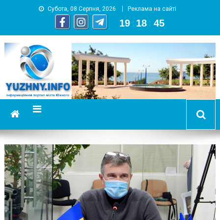
Субота, 08 Серпня, 2026
Реклама на сайті
19
:
18
:
46
YUZHNY.INFO
информационный портал города Южный