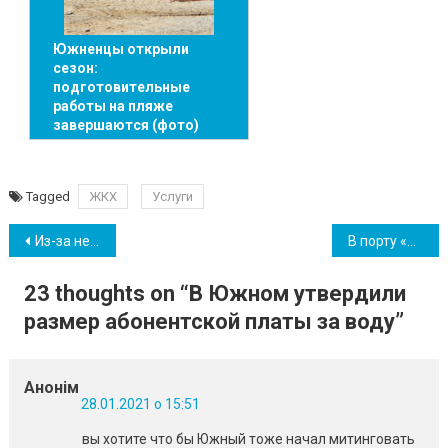
Южненцы открыли
сезон:
подготовительные
работы на пляже
завершаются (фото)
Tagged
ЖКХ
Услуги
Навігація
Из-за непогоды трассу Одесса-Южный перекрыли для автобусов и фур
В порту «Южный» борются с последствиями непогоды и продолжают обработку грузов
записів
23 thoughts on “
В Южном утвердили
размер абонентской платы за воду
”
Анонім
28.01.2021 о 15:51
вы хотите что бы Южный тоже начал митинговать