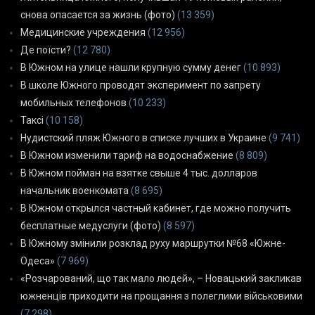
снова опасается за жизнь (фото)
(13 359)
Медицинские учреждения
(12 956)
Де поїсти?
(12 780)
В Южном на улице нашли крупную сумму денег
(10 893)
В школе Южного проводят эксперимент по запрету
мобильных телефонов
(10 233)
Таксі
(10 158)
Нудистский пляж Южного в списке лучших в Украине
(9 741)
В Южном изменили тариф на водоснабжение
(8 809)
В Южном пойман на взятке свыше 4 тыс. долларов
начальник военкомата
(8 695)
В Южном открылся частный кабинет, где можно получить
бесплатные медуслуги (фото)
(8 597)
В Южному змінили розклад руху маршрутки №68 «Южне-
Одеса»
(7 969)
«Розчарований, що так мало людей», – Новацький закликав
южненців приходити на прощання з полеглими військовими
(7 298)