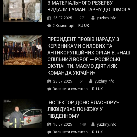
симпатії
З МАТЕРІАЛЬНОГО РЕЗЕРВУ
виборців
ВИДАЛИ ГУМАНІТАРНУ ДОПОМОГУ
Трампа
271
25.07.2025
yuzhny.info
–
до
2 Коментарі
RU
UK
The
У
Wall
Південному
ПРЕЗИДЕНТ ПРОВІВ НАРАДУ З
Street
працівникам
КЕРІВНИКАМИ СИЛОВИХ ТА
Journal.
ОПЗ
АНТИКОРУПЦІЙНИХ ОРГАНІВ: «НАШ
з
СПІЛЬНИЙ ВОРОГ — РОСІЙСЬКІ
матеріального
ОКУПАНТИ. МАЄМО ДІЯТИ ЯК
резерву
КОМАНДА УКРАЇНИ»
видали
61
23.07.2025
yuzhny.info
гуманітарну
on
Залишити коментар
RU
UK
допомогу
Президент
провів
ІНСПЕКТОР ДСНС ВЛАСНОРУЧ
нараду
ЛІКВІДУВАВ ПОЖЕЖУ У
з
ПІВДЕННОМУ
керівниками
149
16.07.2025
yuzhny.info
силових
on
Залишити коментар
RU
UK
та