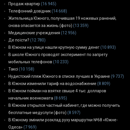
Продаж квартир
(16 945)
Телефонний довідник
(14 668)
Жительница Южного, получившая 19 ножевых ранений,
снова опасается за жизнь (фото)
(13 359)
Медицинские учреждения
(12 956)
Де поїсти?
(12 780)
В Южном на улице нашли крупную сумму денег
(10 893)
В школе Южного проводят эксперимент по запрету
мобильных телефонов
(10 233)
Таксі
(10 158)
Нудистский пляж Южного в списке лучших в Украине
(9 737)
В Южном изменили тариф на водоснабжение
(8 809)
В Южном пойман на взятке свыше 4 тыс. долларов
начальник военкомата
(8 695)
В Южном открылся частный кабинет, где можно получить
бесплатные медуслуги (фото)
(8 597)
В Южному змінили розклад руху маршрутки №68 «Южне-
Одеса»
(7 969)