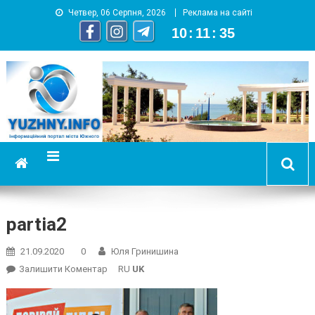
Четвер, 06 Серпня, 2026
Реклама на сайті
10
:
11
:
35
YUZHNY.INFO
информационный портал города Южный
partia2
21.09.2020
0
Юля Гринишина
On
Залишити Коментар
RU
UK
Partia2