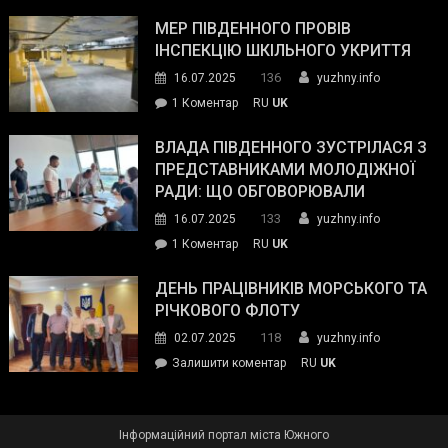
Інспектор
антикорупційних
ДСНС
МЕР ПІВДЕННОГО ПРОВІВ
органів:
власноруч
ІНСПЕКЦІЮ ШКІЛЬНОГО УКРИТТЯ
«Наш
ліквідував
спільний
136
16.07.2025
yuzhny.info
пожежу
ворог
до
1 Коментар
RU
UK
у
—
Мер
Південному
російські
Південного
ВЛАДА ПІВДЕННОГО ЗУСТРІЛАСЯ З
окупанти.
провів
ПРЕДСТАВНИКАМИ МОЛОДІЖНОЇ
Маємо
інспекцію
РАДИ: ЩО ОБГОВОРЮВАЛИ
діяти
шкільного
133
16.07.2025
yuzhny.info
як
укриття
команда
до
1 Коментар
RU
UK
України»
Влада
Південного
ДЕНЬ ПРАЦІВНИКІВ МОРСЬКОГО ТА
зустрілася
РІЧКОВОГО ФЛОТУ
з
118
02.07.2025
yuzhny.info
представниками
on
Залишити коментар
RU
UK
молодіжної
День
ради:
працівників
що
морського
обговорювали
Інформаційний портал міста Южного
та