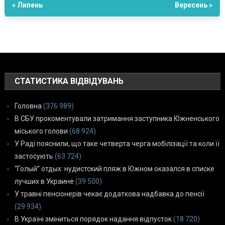
« Липень
Вересень »
СТАТИСТИКА ВІДВІДУВАНЬ
Головна
(376 989)
В СБУ прокоментували затримання заступника Южненського
міського голови
(68 924)
У Раді пояснили, що таке четверта черга мобілізації та коли її
застосують
(63 724)
“Голый” отдых: нудистский пляж в Южном оказался в списке
лучших в Украине
(39 500)
У травні пенсіонерів чекає додаткова надбавка до пенсії
(29 934)
В Україні зміниться порядок надання відпусток
(18 720)