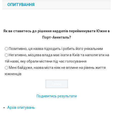
ОПИТУВАННЯ
Як ви ставитесь до рішення нардепів перейменувати Южне в
Порт-Аненталь?
Позитивно, ця назва підходить і робить його унікальним
Негативно, місцева влада має їхати в Київ та наполягати на
тій назві, яку обрали містяни під час голосування
Мені байдуже, назва міста ніяк не вплине на рівень життя
южненців
Подивитись результати
Архів опитувань