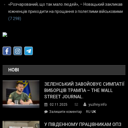
«Розчарований, що так мало людей», – Новацький закликав
южненців приходити на прощання з полеглими військовими
(7 298)
НОВІ
ЗЕЛЕНСЬКИЙ ЗАВОЙОВУЄ СИМПАТІЇ
ВИБОРЦІВ ТРАМПА – THE WALL
STREET JOURNAL.
52
02.11.2025
yuzhny.info
on
Залишити коментар
RU
UK
Зеленський
завойовує
У ПІВДЕННОМУ ПРАЦІВНИКАМ ОПЗ