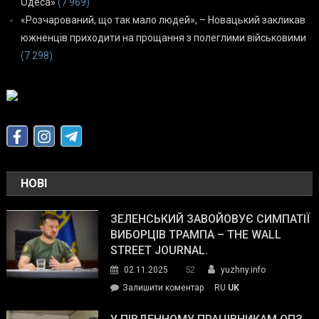
Одеса»
(7 969)
«Розчарований, що так мало людей», – Новацький закликав
южненців приходити на прощання з полеглими військовими
(7 298)
НОВІ
ЗЕЛЕНСЬКИЙ ЗАВОЙОВУЄ СИМПАТІЇ
ВИБОРЦІВ ТРАМПА – THE WALL
STREET JOURNAL.
52
02.11.2025
yuzhny.info
on
Залишити коментар
RU
UK
Зеленський
завойовує