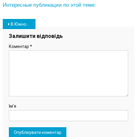
Интересные публикации по этой теме:
Навігація
В Южном еще одна политсила вступает в предвыборную гонку (фото)
записів
Залишити відповідь
Коментар
*
Ім'я