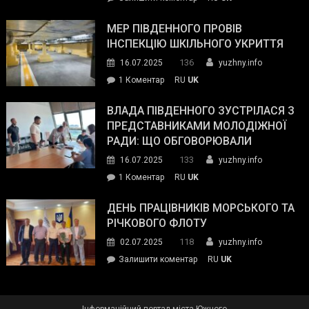
та
Інспектор
антикорупційних
ДСНС
МЕР ПІВДЕННОГО ПРОВІВ
органів:
власноруч
ІНСПЕКЦІЮ ШКІЛЬНОГО УКРИТТЯ
«Наш
ліквідував
спільний
136
16.07.2025
yuzhny.info
пожежу
ворог
до
1 Коментар
RU
UK
у
—
Мер
Південному
російські
Південного
ВЛАДА ПІВДЕННОГО ЗУСТРІЛАСЯ З
окупанти.
провів
ПРЕДСТАВНИКАМИ МОЛОДІЖНОЇ
Маємо
інспекцію
РАДИ: ЩО ОБГОВОРЮВАЛИ
діяти
шкільного
133
16.07.2025
yuzhny.info
як
укриття
команда
до
1 Коментар
RU
UK
України»
Влада
Південного
ДЕНЬ ПРАЦІВНИКІВ МОРСЬКОГО ТА
зустрілася
РІЧКОВОГО ФЛОТУ
з
118
02.07.2025
yuzhny.info
представниками
on
Залишити коментар
RU
UK
молодіжної
День
ради:
працівників
що
морського
обговорювали
Інформаційний портал міста Южного