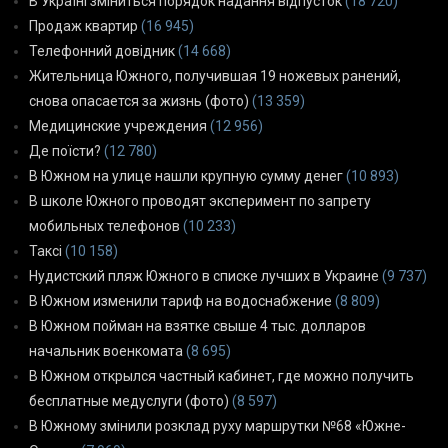
В Україні зміниться порядок надання відпусток
(18 720)
Продаж квартир
(16 945)
Телефонний довідник
(14 668)
Жительница Южного, получившая 19 ножевых ранений,
снова опасается за жизнь (фото)
(13 359)
Медицинские учреждения
(12 956)
Де поїсти?
(12 780)
В Южном на улице нашли крупную сумму денег
(10 893)
В школе Южного проводят эксперимент по запрету
мобильных телефонов
(10 233)
Таксі
(10 158)
Нудистский пляж Южного в списке лучших в Украине
(9 737)
В Южном изменили тариф на водоснабжение
(8 809)
В Южном пойман на взятке свыше 4 тыс. долларов
начальник военкомата
(8 695)
В Южном открылся частный кабинет, где можно получить
бесплатные медуслуги (фото)
(8 597)
В Южному змінили розклад руху маршрутки №68 «Южне-