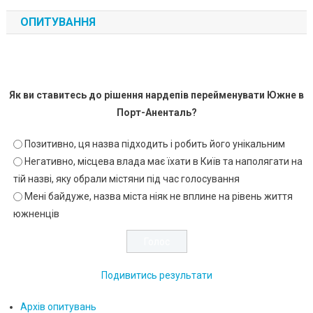
ОПИТУВАННЯ
Як ви ставитесь до рішення нардепів перейменувати Южне в
Порт-Аненталь?
Позитивно, ця назва підходить і робить його унікальним
Негативно, місцева влада має їхати в Київ та наполягати на
тій назві, яку обрали містяни під час голосування
Мені байдуже, назва міста ніяк не вплине на рівень життя
южненців
Подивитись результати
Архів опитувань