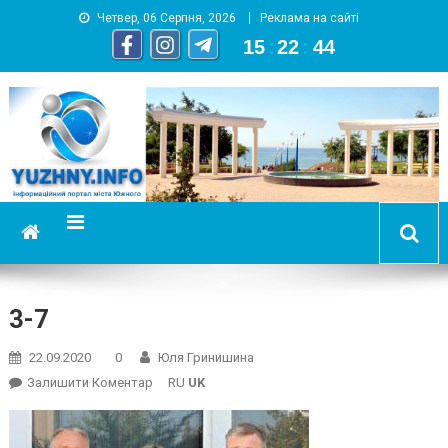
Четвер, 06 Серпня, 2026
Реклама на сайті
15
:
22
:
45
YUZHNY.INFO
информационный портал города Южный
3-7
22.09.2020
0
Юля Гринишина
On
Залишити Коментар
RU
UK
3-
7