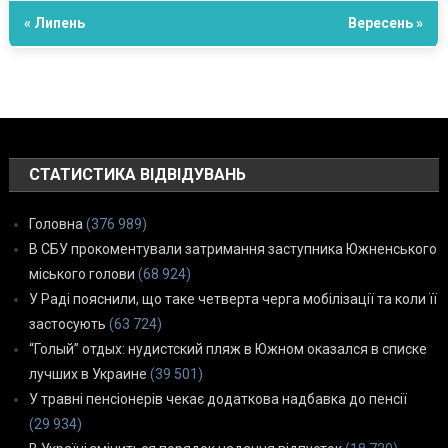
« Липень
Вересень »
СТАТИСТИКА ВІДВІДУВАНЬ
Головна
(376 989)
В СБУ прокоментували затримання заступника Южненського
міського голови
(68 924)
У Раді пояснили, що таке четверта черга мобілізації та коли її
застосують
(63 724)
“Голый” отдых: нудистский пляж в Южном оказался в списке
лучших в Украине
(39 501)
У травні пенсіонерів чекає додаткова надбавка до пенсії
(29 934)