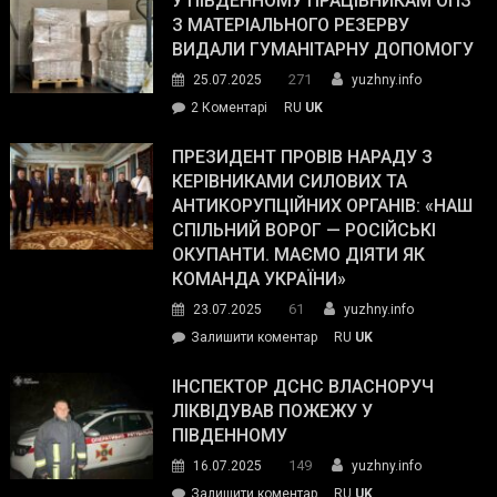
У ПІВДЕННОМУ ПРАЦІВНИКАМ ОПЗ
симпатії
З МАТЕРІАЛЬНОГО РЕЗЕРВУ
виборців
ВИДАЛИ ГУМАНІТАРНУ ДОПОМОГУ
Трампа
271
25.07.2025
yuzhny.info
–
до
2 Коментарі
RU
UK
The
У
Wall
Південному
ПРЕЗИДЕНТ ПРОВІВ НАРАДУ З
Street
працівникам
КЕРІВНИКАМИ СИЛОВИХ ТА
Journal.
ОПЗ
АНТИКОРУПЦІЙНИХ ОРГАНІВ: «НАШ
з
СПІЛЬНИЙ ВОРОГ — РОСІЙСЬКІ
матеріального
ОКУПАНТИ. МАЄМО ДІЯТИ ЯК
резерву
КОМАНДА УКРАЇНИ»
видали
61
23.07.2025
yuzhny.info
гуманітарну
on
Залишити коментар
RU
UK
допомогу
Президент
провів
ІНСПЕКТОР ДСНС ВЛАСНОРУЧ
нараду
ЛІКВІДУВАВ ПОЖЕЖУ У
з
ПІВДЕННОМУ
керівниками
149
16.07.2025
yuzhny.info
силових
on
Залишити коментар
RU
UK