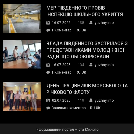
Інспектор
антикорупційних
ДСНС
МЕР ПІВДЕННОГО ПРОВІВ
органів:
власноруч
ІНСПЕКЦІЮ ШКІЛЬНОГО УКРИТТЯ
«Наш
ліквідував
спільний
138
16.07.2025
yuzhny.info
пожежу
ворог
до
1 Коментар
RU
UK
у
—
Мер
Південному
російські
Південного
ВЛАДА ПІВДЕННОГО ЗУСТРІЛАСЯ З
окупанти.
провів
ПРЕДСТАВНИКАМИ МОЛОДІЖНОЇ
Маємо
інспекцію
РАДИ: ЩО ОБГОВОРЮВАЛИ
діяти
шкільного
134
16.07.2025
yuzhny.info
як
укриття
команда
до
1 Коментар
RU
UK
України»
Влада
Південного
ДЕНЬ ПРАЦІВНИКІВ МОРСЬКОГО ТА
зустрілася
РІЧКОВОГО ФЛОТУ
з
119
02.07.2025
yuzhny.info
представниками
on
Залишити коментар
RU
UK
молодіжної
День
ради:
працівників
що
морського
обговорювали
Інформаційний портал міста Южного
та