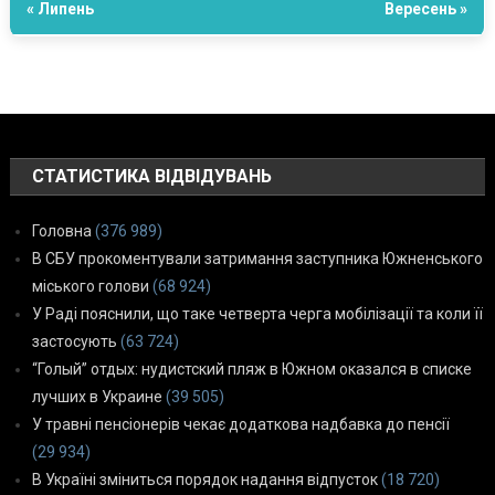
« Липень
Вересень »
СТАТИСТИКА ВІДВІДУВАНЬ
Головна
(376 989)
В СБУ прокоментували затримання заступника Южненського
міського голови
(68 924)
У Раді пояснили, що таке четверта черга мобілізації та коли її
застосують
(63 724)
“Голый” отдых: нудистский пляж в Южном оказался в списке
лучших в Украине
(39 505)
У травні пенсіонерів чекає додаткова надбавка до пенсії
(29 934)
В Україні зміниться порядок надання відпусток
(18 720)