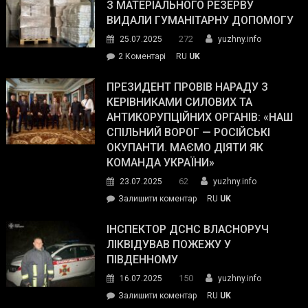
симпатії
З МАТЕРІАЛЬНОГО РЕЗЕРВУ
виборців
ВИДАЛИ ГУМАНІТАРНУ ДОПОМОГУ
Трампа
272
25.07.2025
yuzhny.info
–
до
2 Коментарі
RU
UK
The
У
Wall
Південному
ПРЕЗИДЕНТ ПРОВІВ НАРАДУ З
Street
працівникам
КЕРІВНИКАМИ СИЛОВИХ ТА
Journal.
ОПЗ
АНТИКОРУПЦІЙНИХ ОРГАНІВ: «НАШ
з
СПІЛЬНИЙ ВОРОГ — РОСІЙСЬКІ
матеріального
ОКУПАНТИ. МАЄМО ДІЯТИ ЯК
резерву
КОМАНДА УКРАЇНИ»
видали
62
23.07.2025
yuzhny.info
гуманітарну
on
Залишити коментар
RU
UK
допомогу
Президент
провів
ІНСПЕКТОР ДСНС ВЛАСНОРУЧ
нараду
ЛІКВІДУВАВ ПОЖЕЖУ У
з
ПІВДЕННОМУ
керівниками
150
16.07.2025
yuzhny.info
силових
on
Залишити коментар
RU
UK
та