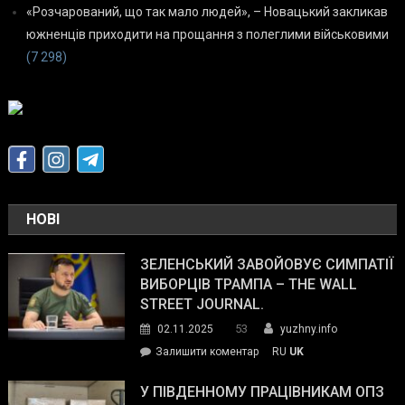
«Розчарований, що так мало людей», – Новацький закликав
южненців приходити на прощання з полеглими військовими
(7 298)
НОВІ
ЗЕЛЕНСЬКИЙ ЗАВОЙОВУЄ СИМПАТІЇ
ВИБОРЦІВ ТРАМПА – THE WALL
STREET JOURNAL.
53
02.11.2025
yuzhny.info
on
Залишити коментар
RU
UK
Зеленський
завойовує
У ПІВДЕННОМУ ПРАЦІВНИКАМ ОПЗ