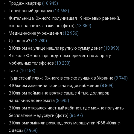
Продаж квартир
(16 945)
Телефонний довідник
(14 668)
Жительница Южного, получившая 19 ножевых ранений,
снова опасается за жизнь (фото)
(13 359)
Медицинские учреждения
(12 956)
Де поїсти?
(12 780)
В Южном на улице нашли крупную сумму денег
(10 893)
В школе Южного проводят эксперимент по запрету
мобильных телефонов
(10 233)
Таксі
(10 158)
Нудистский пляж Южного в списке лучших в Украине
(9 740)
В Южном изменили тариф на водоснабжение
(8 809)
В Южном пойман на взятке свыше 4 тыс. долларов
начальник военкомата
(8 695)
В Южном открылся частный кабинет, где можно получить
бесплатные медуслуги (фото)
(8 597)
В Южному змінили розклад руху маршрутки №68 «Южне-
Одеса»
(7 969)