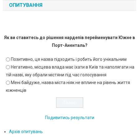
ОПИТУВАННЯ
Як ви ставитесь до рішення нардепів перейменувати Южне в
Порт-Аненталь?
Позитивно, ця назва підходить і робить його унікальним
Негативно, місцева влада має їхати в Київ та наполягати на
тій назві, яку обрали містяни під час голосування
Мені байдуже, назва міста ніяк не вплине на рівень життя
южненців
Подивитись результати
Архів опитувань