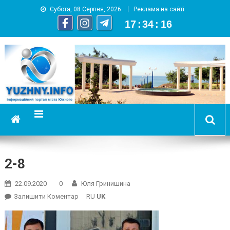
Субота, 08 Серпня, 2026
Реклама на сайті
17
:
34
:
16
YUZHNY.INFO
информационный портал города Южный
2-8
22.09.2020
0
Юля Гринишина
On
Залишити Коментар
RU
UK
2-
8