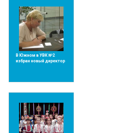
В Южном в УВК №2
избран новый директор