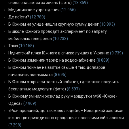
снова опасается за жизнь (фото)
(13 359)
Медицинские учреждения
(12 956)
Де поїсти?
(12 780)
В Южном на улице нашли крупную сумму денег
(10 893)
В школе Южного проводят эксперимент по запрету
мобильных телефонов
(10 233)
Таксі
(10 158)
Нудистский пляж Южного в списке лучших в Украине
(9 739)
В Южном изменили тариф на водоснабжение
(8 809)
В Южном пойман на взятке свыше 4 тыс. долларов
начальник военкомата
(8 695)
В Южном открылся частный кабинет, где можно получить
бесплатные медуслуги (фото)
(8 597)
В Южному змінили розклад руху маршрутки №68 «Южне-
Одеса»
(7 969)
«Розчарований, що так мало людей», – Новацький закликав
южненців приходити на прощання з полеглими військовими
(7 298)