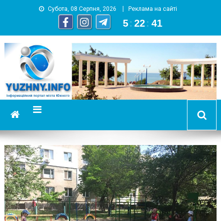
Субота, 08 Серпня, 2026
Реклама на сайті
5
:
22
:
42
YUZHNY.INFO
информационный портал города Южный