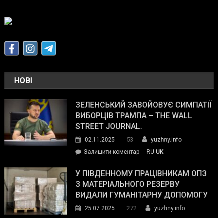
НОВІ
ЗЕЛЕНСЬКИЙ ЗАВОЙОВУЄ СИМПАТІЇ
ВИБОРЦІВ ТРАМПА – THE WALL
STREET JOURNAL.
53
02.11.2025
yuzhny.info
on
Залишити коментар
RU
UK
Зеленський
завойовує
У ПІВДЕННОМУ ПРАЦІВНИКАМ ОПЗ
симпатії
З МАТЕРІАЛЬНОГО РЕЗЕРВУ
виборців
ВИДАЛИ ГУМАНІТАРНУ ДОПОМОГУ
Трампа
272
25.07.2025
yuzhny.info
–