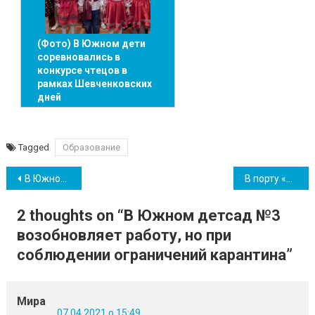
(Фото) В Южном дети
соревновались в
конкурсе чтецов в
рамках Шевченковских
дней
Tagged
Образование
Навігація
В Южном работа пришкольных лагерей в этом году под вопросом
В порту «Южный» спецбригада проводит дезинфекцию рабочих помещений
записів
2 thoughts on “
В Южном детсад №3
возобновляет работу, но при
соблюдении ограничений карантина
”
Мира
07.04.2021 о 15:49