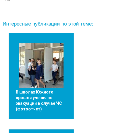
Интересные публикации по этой теме:
В школах Южного
прошли учения по
эвакуации в случае ЧС
(фотоотчет)