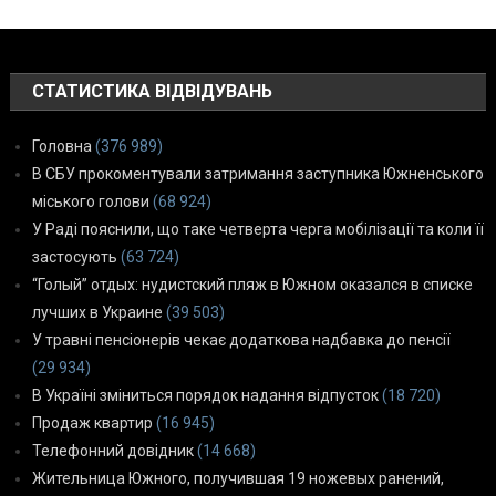
СТАТИСТИКА ВІДВІДУВАНЬ
Головна
(376 989)
В СБУ прокоментували затримання заступника Южненського
міського голови
(68 924)
У Раді пояснили, що таке четверта черга мобілізації та коли її
застосують
(63 724)
“Голый” отдых: нудистский пляж в Южном оказался в списке
лучших в Украине
(39 503)
У травні пенсіонерів чекає додаткова надбавка до пенсії
(29 934)
В Україні зміниться порядок надання відпусток
(18 720)
Продаж квартир
(16 945)
Телефонний довідник
(14 668)
Жительница Южного, получившая 19 ножевых ранений,