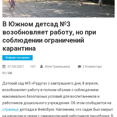
В Южном детсад №3
возобновляет работу, но при
соблюдении ограничений
карантина
Информ-панорама
До
07.04.2021
167
Юля Гринишина
2 Коментарі
В
RU
UK
Южном
Детский сад №3 «Радуга» с завтрашнего дня, 8 апреля,
Детсад
возобновляет работу в полном объеме с соблюдением
№3
максимально безопасных условий для воспитанников и
Возобно
Работу,
работников дошкольного учреждения. Об этом сообщается на
Но
странице
детсада в Фейсбуке. Напомним, что садик был закрыт
При
на карантин в связи с самоизоляцией работников пищеблока. В