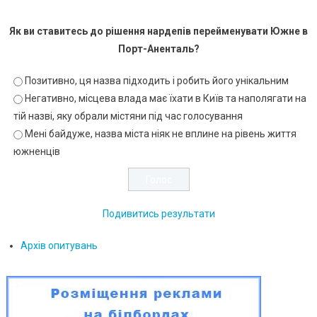
Як ви ставитесь до рішення нардепів перейменувати Южне в
Порт-Аненталь?
Позитивно, ця назва підходить і робить його унікальним
Негативно, місцева влада має їхати в Київ та наполягати на
тій назві, яку обрали містяни під час голосування
Мені байдуже, назва міста ніяк не вплине на рівень життя
южненців
Подивитись результати
Архів опитувань