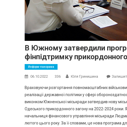
В Южному затвердили прогр
фінпідтримку прикордонного
Информ-панорама
06.10.2022
336
Юля Гринишина
Залишит
Враховуючи розгортання повномасштабних військових 
реалізації державної політики у сфері обороноздатн
виконком Южненської міськради затвердив нову міськ
Одеського прикордонного загону на 2022-2024 роки. Я
начальниця фінансового управління міськради Людм
лютого цього року. За її словами, це нова програма дл