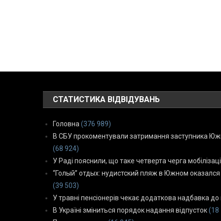
СТАТИСТИКА ВІДВІДУВАНЬ
Головна
(376 989)
В СБУ прокоментували затримання заступника Южн
(68 924)
У Раді пояснили, що таке четверта черга мобілізаці
“Голый” отдых: нудистский пляж в Южном оказался
(39 503)
У травні пенсіонерів чекає додаткова надбавка до 
В Україні зміниться порядок надання відпусток
(18