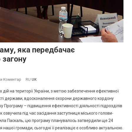
аму, яка передбачає
 загону
On
и Коментар
RU
UK
В
дій на території України, з метою забезпечення ефективної
Южному
ості держави, вдосконалення охорони державного кордону
Затвердили
у Програму – підвищення ефективності діяльності підрозділів
Програму,
к озвучила під час засідання заступниця міського голови-
Яка
Передбачає
ила Паскаль, цю програму планувалось затвердили ще 24
Фінпідтримку
я нашої громади, сьогодні її реалізаціє є особливо актуальною.