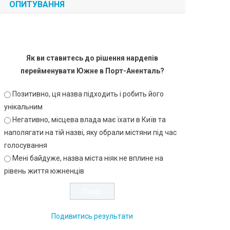
ОПИТУВАННЯ
Як ви ставитесь до рішення нардепів
перейменувати Южне в Порт-Аненталь?
Позитивно, ця назва підходить і робить його
унікальним
Негативно, місцева влада має їхати в Київ та
наполягати на тій назві, яку обрали містяни під час
голосування
Мені байдуже, назва міста ніяк не вплине на
рівень життя южненців
Подивитись результати