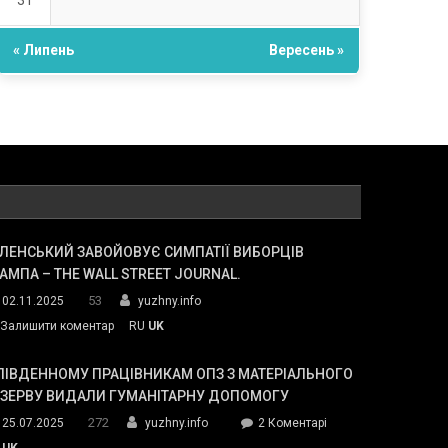
31
« Липень
Вересень »
ЛЕНСЬКИЙ ЗАВОЙОВУЄ СИМПАТІЇ ВИБОРЦІВ
АМПА – THE WALL STREET JOURNAL.
53
02.11.2025
yuzhny.info
on
Залишити коментар
RU
UK
Зеленський
завойовує
ПІВДЕННОМУ ПРАЦІВНИКАМ ОПЗ З МАТЕРІАЛЬНОГО
симпатії
ЕЗЕРВУ ВИДАЛИ ГУМАНІТАРНУ ДОПОМОГУ
виборців
272
до
25.07.2025
yuzhny.info
2 Коментарі
Трампа
У