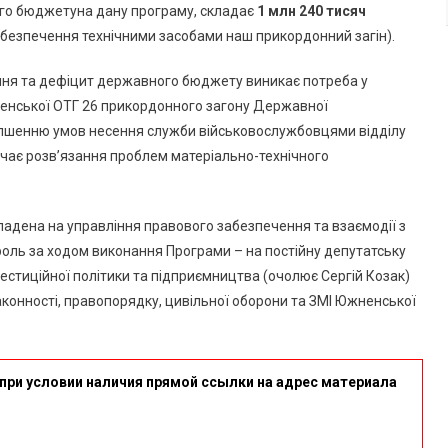
Прикордонного
ого бюджетуна дану програму, складає
1 млн 240 тисяч
Загону
я забезпечення технічними засобами наш прикордонний загін).
ння та дефіцит державного бюджету виникає потреба у
енської ОТГ 26 прикордонного загону Державної
ліпшенню умов несення служби військовослужбовцями відділу
чає розв’язання проблем матеріально-технічного
адена на управління правового забезпечення та взаємодії з
оль за ходом виконання Програми – на постійну депутатську
вестиційної політики та підприємництва (очолює Сергій Козак)
законності, правопорядку, цивільної оборони та ЗМІ Южненської
при условии наличия прямой ссылки на адрес материала