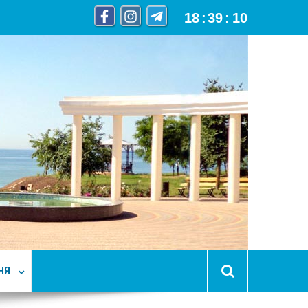
18
:
39
:
11
НЯ