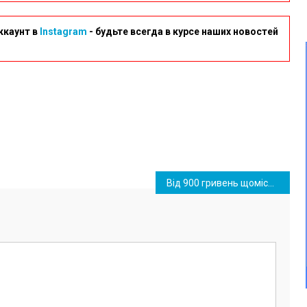
ккаунт в
Instagram
- будьте всегда в курсе наших новостей
Від 900 гривень щомісяця: хто з українців може оформити таку допомогу?