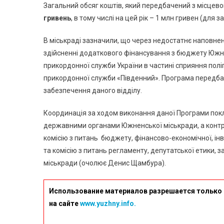
Загальний обсяг коштів, який передбачений з місцев
гривень
, в тому числі на цей рік – 1 млн гривен (дл
В міськраді зазначили, що через недостатнє наповне
здійсненні додаткового фінансування з бюджету Южн
прикордонної служби України в частині сприяння по
прикордонної служби «Південний». Програма передба
забезпечення даного відділу.
Координація за ходом виконання даної Програми покл
державними органами Южненської міськради, а контр
комісію з питань бюджету, фінансово-економічної, ін
та комісію з питань регламенту, депутатської етики, 
міськради (очолює Денис Щамбура).
Использование материалов разрешается только 
на сайте
www.yuzhny.info.