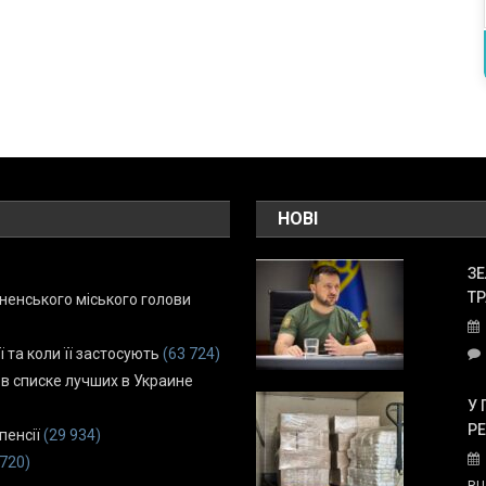
НОВІ
ЗЕ
ТР
енського міського голови
ї та коли її застосують
(63 724)
 в списке лучших в Украине
У 
Р
пенсії
(29 934)
 720)