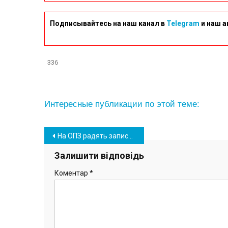
Подписывайтесь на наш канал в
Telegram
и наш а
336
Интересные публикации по этой теме:
Навігація
На ОПЗ радять записатись на щеплення через зростання захворюваності на COVID-19
записів
Залишити відповідь
Коментар
*