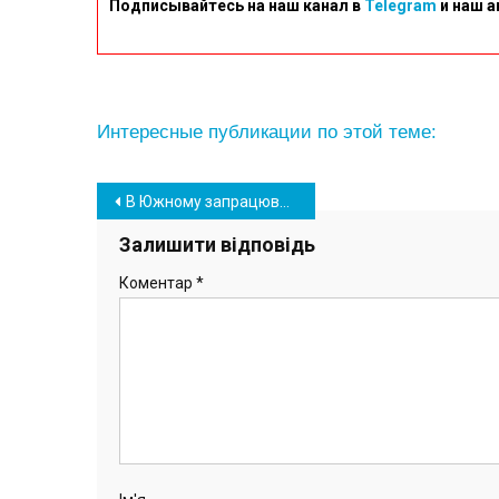
Подписывайтесь на наш канал в
Telegram
и наш а
Интересные публикации по этой теме:
Навігація
В Южному запрацювали «Пункти незламності»: мер міста оглянув умови в них
записів
Залишити відповідь
Коментар
*