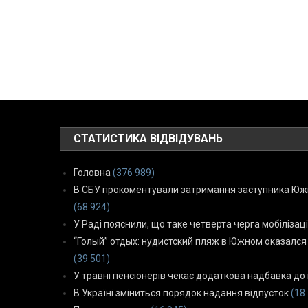
СТАТИСТИКА ВІДВІДУВАНЬ
Головна
(376 989)
В СБУ прокоментували затримання заступника Южн
(68 924)
У Раді пояснили, що таке четверта черга мобілізаці
“Голый” отдых: нудистский пляж в Южном оказался
(39 501)
У травні пенсіонерів чекає додаткова надбавка до 
В Україні зміниться порядок надання відпусток
(18