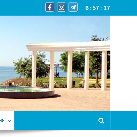
6
:
57
:
18
НЯ