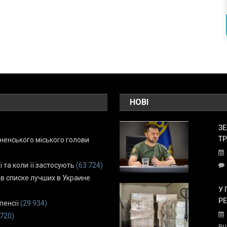
НОВІ
ЗЕ
ТР
енського міського голови
ї та коли її застосують
(63 724)
 в списке лучших в Украине
У 
Р
пенсії
(29 934)
 720)