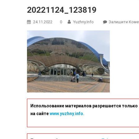
20221124_123819
24.11.2022
0
Yuzhny.info
Залишити Коме
Использование материалов разрешается только 
на сайте
www.yuzhny.info.