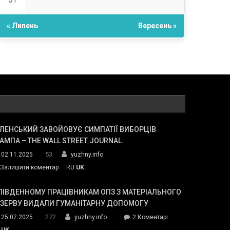
31
« Липень
Вересень »
ЛЕНСЬКИЙ ЗАВОЙОВУЄ СИМПАТІЇ ВИБОРЦІВ
АМПА – THE WALL STREET JOURNAL.
53
02.11.2025
yuzhny.info
on
Залишити коментар
RU
UK
Зеленський
завойовує
ПІВДЕННОМУ ПРАЦІВНИКАМ ОПЗ З МАТЕРІАЛЬНОГО
симпатії
ЕЗЕРВУ ВИДАЛИ ГУМАНІТАРНУ ДОПОМОГУ
виборців
272
до
25.07.2025
yuzhny.info
2 Коментарі
Трампа
У