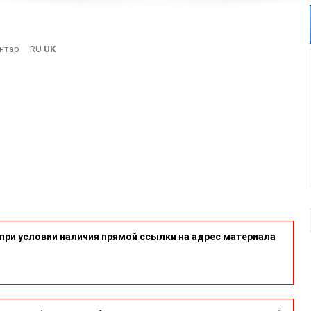
On
нтар
RU
UK
20221124_123819
при условии наличия прямой ссылки на адрес материала