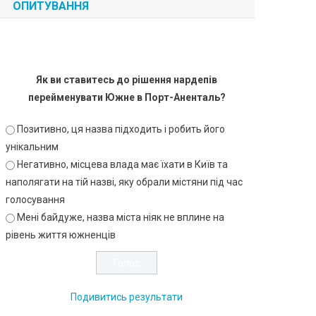
ОПИТУВАННЯ
Як ви ставитесь до рішення нардепів
перейменувати Южне в Порт-Аненталь?
Позитивно, ця назва підходить і робить його
унікальним
Негативно, місцева влада має їхати в Київ та
наполягати на тій назві, яку обрали містяни під час
голосування
Мені байдуже, назва міста ніяк не вплине на
рівень життя южненців
Подивитись результати