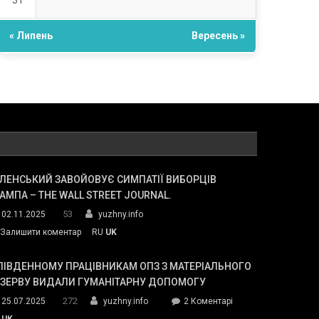
31
« Липень
Вересень »
ЛЕНСЬКИЙ ЗАВОЙОВУЄ СИМПАТІЇ ВИБОРЦІВ
АМПА – THE WALL STREET JOURNAL.
53
02.11.2025
yuzhny.info
on
Залишити коментар
RU
UK
Зеленський
завойовує
ПІВДЕННОМУ ПРАЦІВНИКАМ ОПЗ З МАТЕРІАЛЬНОГО
симпатії
ЕЗЕРВУ ВИДАЛИ ГУМАНІТАРНУ ДОПОМОГУ
виборців
272
до
25.07.2025
yuzhny.info
2 Коментарі
Трампа
У