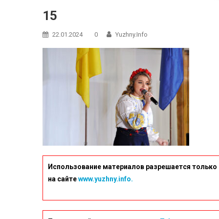
15
22.01.2024
0
Yuzhny.info
Использование материалов разрешается только 
на сайте
www.yuzhny.info.