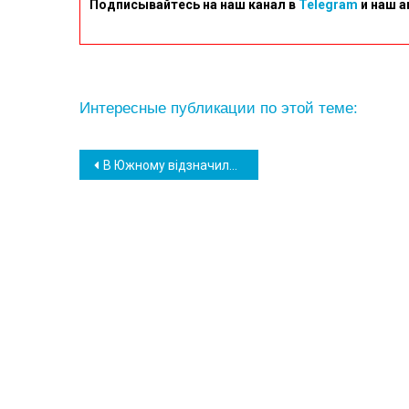
Подписывайтесь на наш канал в
Telegram
и наш а
Интересные публикации по этой теме:
Навігація
В Южному відзначили День Соборності України концертом та музейною виставкою (фото)
записів