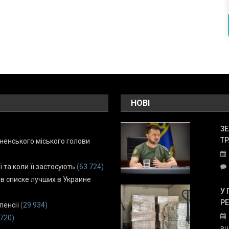
НОВІ
ЗЕ
ТР
енського міського голови
ї та коли її застосують
(63 724)
 в списке лучших в Украине
У 
Р
пенсії
(29 934)
 720)