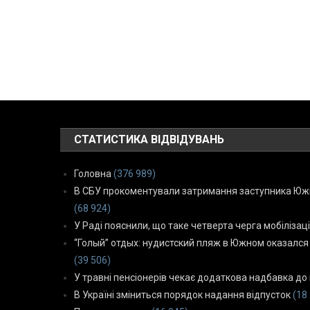
СТАТИСТИКА ВІДВІДУВАНЬ
Головна
(376 989)
В СБУ прокоментували затримання заступника Южн
(68 924)
У Раді пояснили, що таке четверта черга мобілізаці
“Голый” отдых: нудистский пляж в Южном оказался
(39 506)
У травні пенсіонерів чекає додаткова надбавка до 
В Україні зміниться порядок надання відпусток
(18