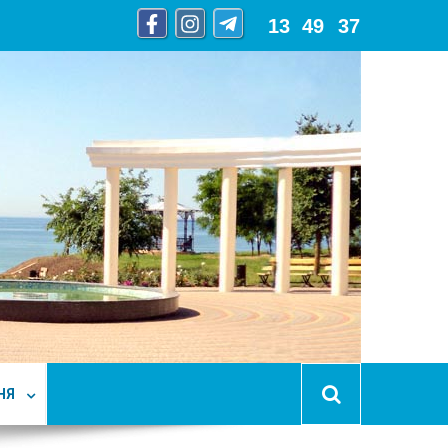
13
:
49
:
39
НЯ