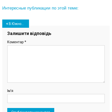
Интересные публикации по этой теме:
Навігація
В Южному відкрилась виставка картин, де відвідувачі можуть загадувати бажання (фото)
записів
Залишити відповідь
Коментар
*
Ім'я