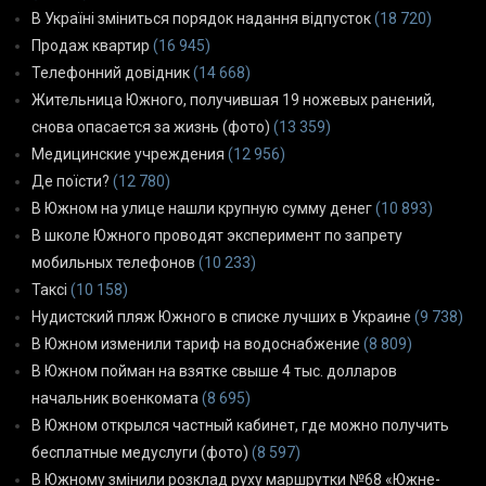
В Україні зміниться порядок надання відпусток
(18 720)
Продаж квартир
(16 945)
Телефонний довідник
(14 668)
Жительница Южного, получившая 19 ножевых ранений,
снова опасается за жизнь (фото)
(13 359)
Медицинские учреждения
(12 956)
Де поїсти?
(12 780)
В Южном на улице нашли крупную сумму денег
(10 893)
В школе Южного проводят эксперимент по запрету
мобильных телефонов
(10 233)
Таксі
(10 158)
Нудистский пляж Южного в списке лучших в Украине
(9 738)
В Южном изменили тариф на водоснабжение
(8 809)
В Южном пойман на взятке свыше 4 тыс. долларов
начальник военкомата
(8 695)
В Южном открылся частный кабинет, где можно получить
бесплатные медуслуги (фото)
(8 597)
В Южному змінили розклад руху маршрутки №68 «Южне-