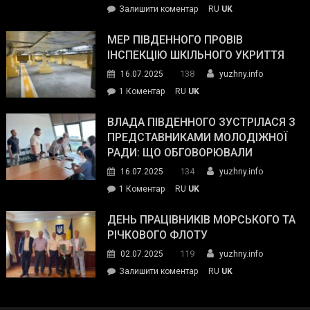
on
Залишити коментар
RU
UK
та
Інспектор
антикорупційних
ДСНС
МЕР ПІВДЕННОГО ПРОВІВ
органів:
власноруч
ІНСПЕКЦІЮ ШКІЛЬНОГО УКРИТТЯ
«Наш
ліквідував
спільний
138
16.07.2025
yuzhny.info
пожежу
ворог
до
1 Коментар
RU
UK
у
—
Мер
Південному
російські
Південного
ВЛАДА ПІВДЕННОГО ЗУСТРІЛАСЯ З
окупанти.
провів
ПРЕДСТАВНИКАМИ МОЛОДІЖНОЇ
Маємо
інспекцію
РАДИ: ЩО ОБГОВОРЮВАЛИ
діяти
шкільного
134
16.07.2025
yuzhny.info
як
укриття
команда
до
1 Коментар
RU
UK
України»
Влада
Південного
ДЕНЬ ПРАЦІВНИКІВ МОРСЬКОГО ТА
зустрілася
РІЧКОВОГО ФЛОТУ
з
119
02.07.2025
yuzhny.info
представниками
on
Залишити коментар
RU
UK
молодіжної
День
ради:
працівників
що