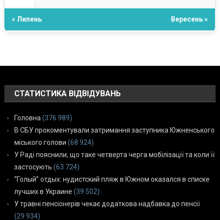
« Липень
Вересень »
СТАТИСТИКА ВІДВІДУВАНЬ
Головна
(376 989)
В СБУ прокоментували затримання заступника Южненського
міського голови
(68 924)
У Раді пояснили, що таке четверта черга мобілізації та коли її
застосують
(63 724)
“Голый” отдых: нудистский пляж в Южном оказался в списке
лучших в Украине
(39 502)
У травні пенсіонерів чекає додаткова надбавка до пенсії
(29 934)