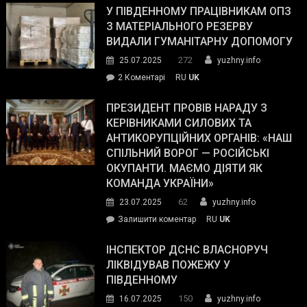
завойовує
У ПІВДЕННОМУ ПРАЦІВНИКАМ ОПЗ
симпатії
З МАТЕРІАЛЬНОГО РЕЗЕРВУ
виборців
ВИДАЛИ ГУМАНІТАРНУ ДОПОМОГУ
Трампа
272
25.07.2025
yuzhny.info
–
до
2 Коментарі
RU
UK
The
У
Wall
Південному
ПРЕЗИДЕНТ ПРОВІВ НАРАДУ З
Street
працівникам
КЕРІВНИКАМИ СИЛОВИХ ТА
Journal.
ОПЗ
АНТИКОРУПЦІЙНИХ ОРГАНІВ: «НАШ
з
СПІЛЬНИЙ ВОРОГ — РОСІЙСЬКІ
матеріального
ОКУПАНТИ. МАЄМО ДІЯТИ ЯК
резерву
КОМАНДА УКРАЇНИ»
видали
62
23.07.2025
yuzhny.info
гуманітарну
on
Залишити коментар
RU
UK
допомогу
Президент
провів
ІНСПЕКТОР ДСНС ВЛАСНОРУЧ
нараду
ЛІКВІДУВАВ ПОЖЕЖУ У
з
ПІВДЕННОМУ
керівниками
150
16.07.2025
yuzhny.info
силових