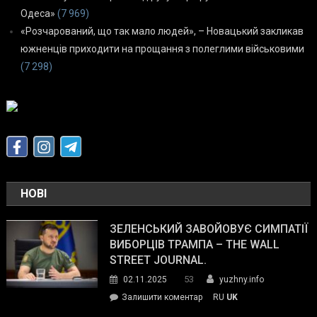
Одеса»
(7 969)
«Розчарований, що так мало людей», – Новацький закликав
южненців приходити на прощання з полеглими військовими
(7 298)
НОВІ
ЗЕЛЕНСЬКИЙ ЗАВОЙОВУЄ СИМПАТІЇ
ВИБОРЦІВ ТРАМПА – THE WALL
STREET JOURNAL.
53
02.11.2025
yuzhny.info
on
Залишити коментар
RU
UK
Зеленський