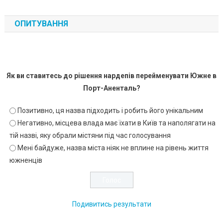
ОПИТУВАННЯ
Як ви ставитесь до рішення нардепів перейменувати Южне в
Порт-Аненталь?
Позитивно, ця назва підходить і робить його унікальним
Негативно, місцева влада має їхати в Київ та наполягати на
тій назві, яку обрали містяни під час голосування
Мені байдуже, назва міста ніяк не вплине на рівень життя
южненців
Подивитись результати