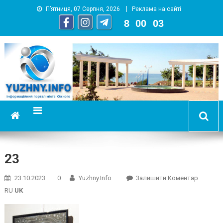
П’ятниця, 07 Серпня, 2026
Реклама на сайті
8
:
00
:
04
YUZHNY.INFO
информационный портал города Южный
23
On
23.10.2023
0
Yuzhny.info
Залишити Коментар
23
RU
UK