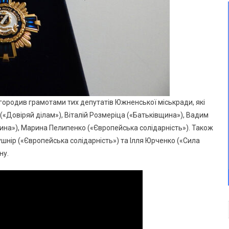
городив грамотами тих депутатів Южненської міськради, які
(«Довіряй ділам»), Віталій Розмеріца («Батьківщина»), Вадим
ина»), Марина Пелипенко («Європейська солідарність»). Також
шнір («Європейська солідарність») та Ілля Юрченко («Сила
ну.