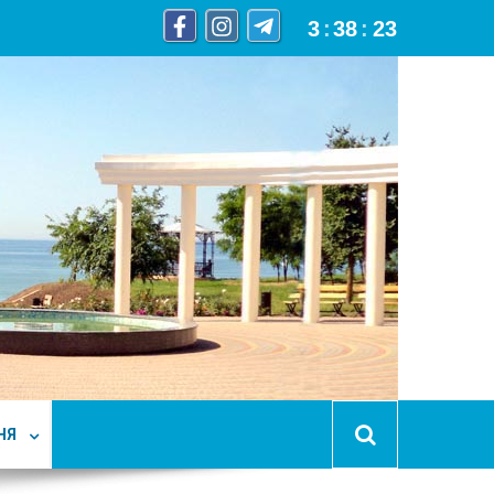
3
:
38
:
24
НЯ