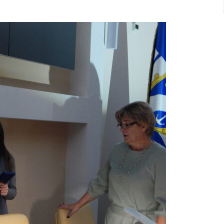
«За
Заслуги
Перед
Містом»