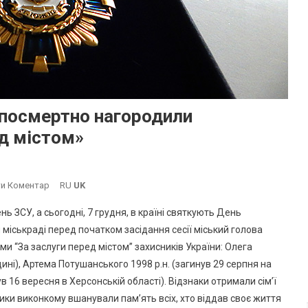
 посмертно нагородили
ед містом»
On
и Коментар
RU
UK
В
ь ЗСУ, а сьогодні, 7 грудня, в країні святкують День
Южному
міськраді перед початком засідання сесії міський голова
Трьох
 “За заслуги перед містом” захисників України: Олега
Військових
ині), Артема Потушанського 1998 р.н. (загинув 29 серпня на
Посмертно
Нагородили
в 16 вересня в Херсонській області). Відзнаки отримали сім’ї
Відзнаками
ники виконкому вшанували пам’ять всіх, хто віддав своє життя