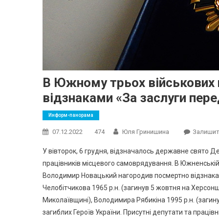
В Южному трьох військових
відзнаками «За заслуги пер
Информ-панорама
07.12.2022
474
Юля Гринишина
Залишит
У вівторок, 6 грудня, відзначалось державне свято Ден
працівників місцевого самоврядування. В Южненській 
Володимир Новацький нагородив посмертно відзнаками
Челобітчикова 1965 р.н. (загинув 5 жовтня на Херсонщ
Миколаївщині), Володимира Рябикіна 1995 р.н. (загину
загиблих Героїв України. Присутні депутати та праців