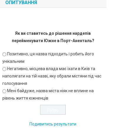
ОПИТУВАННЯ
Як ви ставитесь до рішення нардепів
перейменувати Южне в Порт-Аненталь?
Позитивно, ця назва підходить і робить його
унікальним
Негативно, місцева влада має їхати в Київ та
наполягати на тій назві, яку обрали містяни під час
голосування
Мені байдуже, назва міста ніяк не вплине на
рівень життя южненців
Подивитись результати