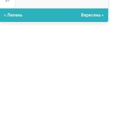
31
« Липень
Вересень »