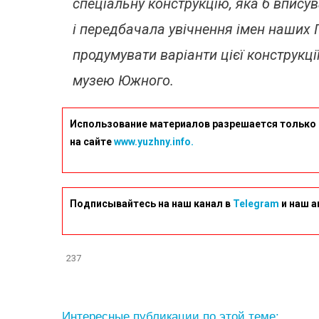
спеціальну конструкцію, яка б впису
і передбачала увічнення імен наших 
продумувати варіанти цієї конструкці
музею Южного.
Использование материалов разрешается только 
на сайте
www.yuzhny.info.
Подписывайтесь на наш канал в
Telegram
и наш а
237
Интересные публикации по этой теме: