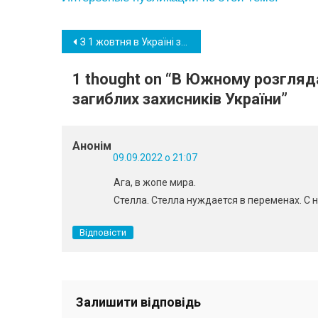
Навігація
З 1 жовтня в Україні збільшать компенсації за “комуналку” в два рази: умови отримання
записів
1 thought on “
В Южному розгляда
загиблих захисників України
”
Анонім
09.09.2022 о 21:07
Ага, в жопе мира.
Стелла. Стелла нуждается в переменах. С
Відповісти
Залишити відповідь