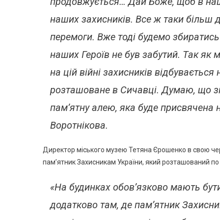
продовжується… Дай Боже, щоб в наш
наших захисників. Все ж таки більш 
перемоги. Вже тоді будемо збиратись 
наших Героїв не був забутий. Так як 
на цій війні захисників відбуваєтьс
розташоване в Сичавці. Думаю, що з
пам’ятну алею, яка буде присвячена
Воротнікова.
Директор міського музею Тетяна Єрошенко в свою че
пам’ятник Захисникам України, який розташований по в
«На будинках обов’язково мають бути
додатково там, де пам’ятник Захисни