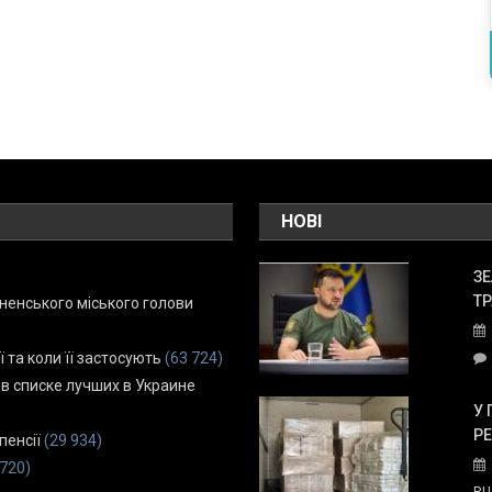
НОВІ
ЗЕ
ТР
енського міського голови
ї та коли її застосують
(63 724)
 в списке лучших в Украине
У 
Р
пенсії
(29 934)
 720)