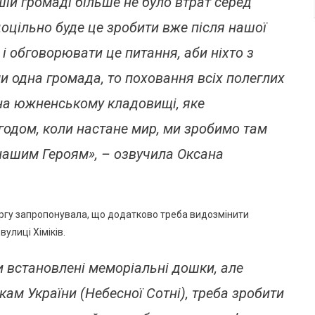
ій громаді більше не було втрат серед
доцільно буде це зробити вже після нашої
і обговорювати це питання, аби ніхто з
ми одна громада, то поховання всіх полеглих
я на южненському кладовищі, яке
годом, коли настане мир, ми зробимо там
 нашим Героям», – озвучила Оксана
ргу запропонувала, що додатково треба видозмінити
улиці Хіміків.
 встановлені меморіальні дошки, але
кам України (Небесної Сотні), треба зробити