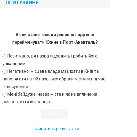
ОПИТУВАННЯ
Як ви ставитесь до рішення нардепів
перейменувати Южне в Порт-Аненталь?
Позитивно, ця назва підходить і робить його
унікальним
Негативно, місцева влада має їхати в Київ та
наполягати на тій назві, яку обрали містяни під час
голосування
Мені байдуже, назва міста ніяк не вплине на
рівень життя южненців
Подивитись результати