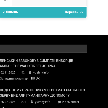
31
« Липень
Вересень »
ЛЕНСЬКИЙ ЗАВОЙОВУЄ СИМПАТІЇ ВИБОРЦІВ
АМПА – THE WALL STREET JOURNAL.
52
02.11.2025
yuzhny.info
on
Залишити коментар
RU
UK
Зеленський
завойовує
ПІВДЕННОМУ ПРАЦІВНИКАМ ОПЗ З МАТЕРІАЛЬНОГО
симпатії
ЕЗЕРВУ ВИДАЛИ ГУМАНІТАРНУ ДОПОМОГУ
виборців
271
до
25.07.2025
yuzhny.info
2 Коментарі
Трампа
У