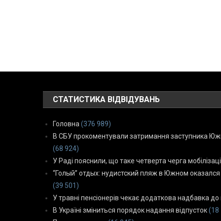
СТАТИСТИКА ВІДВІДУВАНЬ
Головна
(376 989)
В СБУ прокоментували затримання заступника Южн
(68 924)
У Раді пояснили, що таке четверта черга мобілізаці
“Голый” отдых: нудистский пляж в Южном оказался
(39 501)
У травні пенсіонерів чекає додаткова надбавка до 
В Україні зміниться порядок надання відпусток
(18