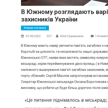
В Южному розглядають варіа
захисників України
Информ-панорама
07.09.2022
237
Юля Гринишина
1 Комен
В Южному мають намір увічнити пам’ять загиблих з наш
боротьбі за цілісність та незалежність нашої держави.
Южненської ОТГ, назви яких містять символіку комуні
міськраді, окрім перейменування двох вулиць ( в Нови
належного вшанування пам’яті загиблих захисників, як
порту «Южний» Сергій Маслов запропонував встановит
Секретар Южненської міськради Оксана Воротнікова 
висновку, що робити це буде більш доречно після закі
«Це питання піднімалось в міськраді,