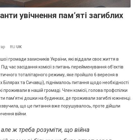
нти увічнення пам’яті загиблих
До
тар
RU
UK
В
ої громади захисників України, які віддали своє життя в
Южному
 Під час засідання комісії з питань перейменування об’єктів
Розглядають
стичного тоталітарного режиму, яке пройшло 6 вересня в
Варіанти
х Білярах та Сичавці), піднімалось питання щодо необхідності
Увічнення
Пам’яті
і проживали в нашій громаді. Член комісії, голова профспілки
Загиблих
и пам’ятні дошки на будинках, де проживали загиблі южненці.
Захисників
озвучила, що це питання вже порушувалось, проте дійшли
України
нчення війни.
 але ж треба розуміти, що війна