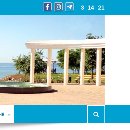
3
:
14
:
22
НЯ