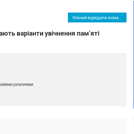
Южний відвідала знімальна група «Інтеру», щоб показати підготовку до опалювального сезону
ють варіанти увічнення пам’яті
 новвми реалиями