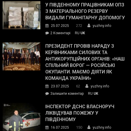
завойовує
У ПІВДЕННОМУ ПРАЦІВНИКАМ ОПЗ
симпатії
З МАТЕРІАЛЬНОГО РЕЗЕРВУ
виборців
ВИДАЛИ ГУМАНІТАРНУ ДОПОМОГУ
Трампа
272
25.07.2025
yuzhny.info
–
до
2 Коментарі
RU
UK
The
У
Wall
Південному
ПРЕЗИДЕНТ ПРОВІВ НАРАДУ З
Street
працівникам
КЕРІВНИКАМИ СИЛОВИХ ТА
Journal.
ОПЗ
АНТИКОРУПЦІЙНИХ ОРГАНІВ: «НАШ
з
СПІЛЬНИЙ ВОРОГ — РОСІЙСЬКІ
матеріального
ОКУПАНТИ. МАЄМО ДІЯТИ ЯК
резерву
КОМАНДА УКРАЇНИ»
видали
62
23.07.2025
yuzhny.info
гуманітарну
on
Залишити коментар
RU
UK
допомогу
Президент
провів
ІНСПЕКТОР ДСНС ВЛАСНОРУЧ
нараду
ЛІКВІДУВАВ ПОЖЕЖУ У
з
ПІВДЕННОМУ
керівниками
150
16.07.2025
yuzhny.info
силових