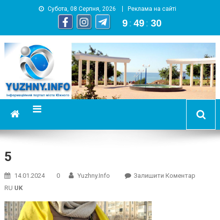
Субота, 08 Серпня, 2026
Реклама на сайті
9
:
49
:
31
YUZHNY.INFO
информационный портал города Южный
5
On
14.01.2024
0
Yuzhny.info
Залишити Коментар
5
RU
UK