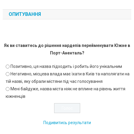
ОПИТУВАННЯ
Як ви ставитесь до рішення нардепів перейменувати Южне в
Порт-Аненталь?
Позитивно, ця назва підходить і робить його унікальним
Негативно, місцева влада має їхати в Київ та наполягати на
тій назві, яку обрали містяни під час голосування
Мені байдуже, назва міста ніяк не вплине на рівень життя
южненців
Подивитись результати