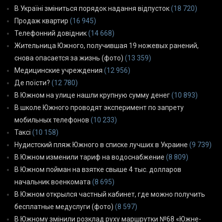
В Україні зміниться порядок надання відпусток
(18 720)
Продаж квартир
(16 945)
Телефонний довідник
(14 668)
Жительница Южного, получившая 19 ножевых ранений,
снова опасается за жизнь (фото)
(13 359)
Медицинские учреждения
(12 956)
Де поїсти?
(12 780)
В Южном на улице нашли крупную сумму денег
(10 893)
В школе Южного проводят эксперимент по запрету
мобильных телефонов
(10 233)
Таксі
(10 158)
Нудистский пляж Южного в списке лучших в Украине
(9 739)
В Южном изменили тариф на водоснабжение
(8 809)
В Южном пойман на взятке свыше 4 тыс. долларов
начальник военкомата
(8 695)
В Южном открылся частный кабинет, где можно получить
бесплатные медуслуги (фото)
(8 597)
В Южному змінили розклад руху маршрутки №68 «Южне-