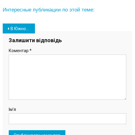
Интересные публикации по этой теме:
Навігація
В Южному родичі військовослужбовців провели пікет, вимагаючи демобілізацію (фото, відео)
записів
Залишити відповідь
Коментар
*
Ім'я