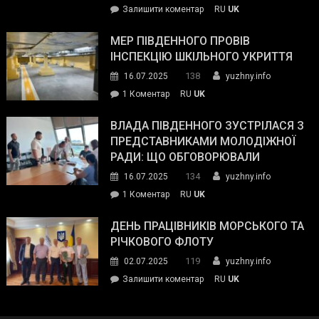
on
Залишити коментар
RU
UK
та
Інспектор
антикорупційних
ДСНС
МЕР ПІВДЕННОГО ПРОВІВ
органів:
власноруч
ІНСПЕКЦІЮ ШКІЛЬНОГО УКРИТТЯ
«Наш
ліквідував
спільний
138
16.07.2025
yuzhny.info
пожежу
ворог
до
1 Коментар
RU
UK
у
—
Мер
Південному
російські
Південного
ВЛАДА ПІВДЕННОГО ЗУСТРІЛАСЯ З
окупанти.
провів
ПРЕДСТАВНИКАМИ МОЛОДІЖНОЇ
Маємо
інспекцію
РАДИ: ЩО ОБГОВОРЮВАЛИ
діяти
шкільного
134
16.07.2025
yuzhny.info
як
укриття
команда
до
1 Коментар
RU
UK
України»
Влада
Південного
ДЕНЬ ПРАЦІВНИКІВ МОРСЬКОГО ТА
зустрілася
РІЧКОВОГО ФЛОТУ
з
119
02.07.2025
yuzhny.info
представниками
on
Залишити коментар
RU
UK
молодіжної
День
ради:
працівників
що