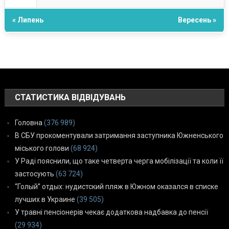
« Липень
Вересень »
СТАТИСТИКА ВІДВІДУВАНЬ
Головна
(376 989)
В СБУ прокоментували затримання заступника Южненського
міського голови
(68 924)
У Раді пояснили, що таке четверта черга мобілізації та коли її
застосують
(63 724)
“Голый” отдых: нудистский пляж в Южном оказался в списке
лучших в Украине
(39 505)
У травні пенсіонерів чекає додаткова надбавка до пенсії
(29 934)