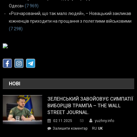
Одеса»
(7 969)
«Розчарований, що так мало людей», – Новацький закликав
южненців приходити на прощання з полеглими військовими
(7 298)
НОВІ
ЗЕЛЕНСЬКИЙ ЗАВОЙОВУЄ СИМПАТІЇ
ВИБОРЦІВ ТРАМПА – THE WALL
STREET JOURNAL.
53
02.11.2025
yuzhny.info
on
Залишити коментар
RU
UK
Зеленський