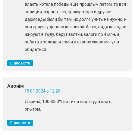
власть хотела победы ещё прошлым летом, то вся
полиция, охрана, гсо, прокуратура и другие
дармоеды были бы там, их долго учить не нужно, и
они присягу давали как никак. А так, видя как одни
жируют в тылу, берут взятки, залоги по 4 млн, а
ребята в холоде и грязи в окопах скоро могут и
обидеться.
Відповісти
Анонім
15.01.2024 о 12:26
Дарина, 1000000% вот их и надо туда они с
опытом.
Відповісти