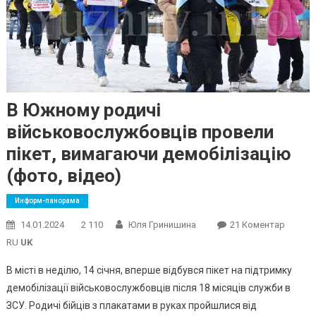
В Южному родичі
військовослужбовців провели
пікет, вимагаючи демобілізацію
(фото, відео)
Информ-панорама
До
14.01.2024
2 110
Юля Гринишина
21 Коментар
В
RU
UK
Южном
В місті в неділю, 14 січня, вперше відбувся пікет на підтримку
Родичі
демобілізації військовослужбовців після 18 місяців служби в
Військ
ЗСУ. Родичі бійців з плакатами в руках пройшлися від
Прове