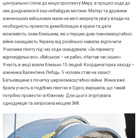
Пікет,
центральної стели до кінця проспекту Миру, в процесі ходи до
Вимаг
них доєдналися й інші небайдужі містяни. Матері та дружини
Демобі
южненських військових мали на меті звернути увагу влади на
(фото,
необхідність провести демобілізацію в країні та дати
Відео)
можливість їхнім близьким, які з перших днів повномасштабної
війни захищають Україну від російської навали, відпочити.
Учасники пікету під час ходи скандували:
«За перемогу
відповідальні всі»
,
«Військові – не раби»
,
«Настав час інших»
.
Участь в акції взяли близько 15 людей. Координаторка заходу –
южненка Валентина Лебідь. Її чоловік став на захист
Батьківщини з початку широкомасштабної війни. Жінка вже
брала участь в подібних пікетах в Одесі, вирішила, що такий
потрібно провести і в Южному. Для цього згуртувала
однодумців та запросила місцеві ЗМІ.