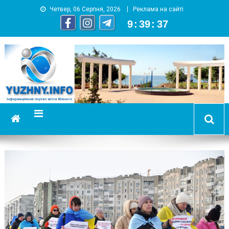
Четвер, 06 Серпня, 2026
Реклама на сайті
9
:
39
:
39
YUZHNY.INFO
информационный портал города Южный