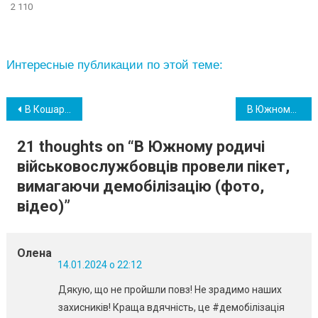
2 110
Интересные публикации по этой теме:
Навігація
В Кошарах рятувальники витягнули автобус зі слизької ділянки дороги
В Южному провели в останню путь 49-річного військового Валерія Нехай (фото)
записів
21 thoughts on “
В Южному родичі
військовослужбовців провели пікет,
вимагаючи демобілізацію (фото,
відео)
”
Олена
14.01.2024 о 22:12
Дякую, що не пройшли повз! Не зрадимо наших
захисників! Краща вдячність, це #демобілізація