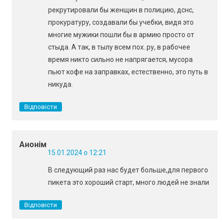
рекрутировали бы женщин в полицию, дснс,
прокуратуру, создавали бы учебки, видя это
многие мужики пошли бы в армию просто от
стыда. А так, в тылу всем пох..ру, в рабочее
время никто сильно не напрягается, мусора
пьют кофе на заправках, естественно, это путь в
никуда.
Відповісти
Анонім
15.01.2024 о 12:21
В следующий раз нас будет больше,для первого
пикета это хороший старт, много людей не знали
Відповісти