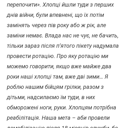
перепочити»
. Хлопці йшли туди з перших
днів війни, були впевнені, що їх потім
замінять через пів року або ж рік, але
заміни немає. Влада нас не чує, не бачить,
тільки зараз після п’ятого пікету надумала
провести ротацію. Про яку ротацію ми
можемо говорити, якщо вже майже два
роки наші хлопці там, вже дві зими… Я
роблю нашим бійцям грілки, разом з
дітьми, надсилаємо їм туди, в них
обморожені ноги, руки. Хлопцям потрібна
реабілітація. Наша мета – аби провели
демобілізацію після 18 місяців служби, бо