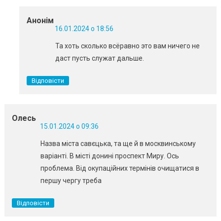
Анонім
16.01.2024 о 18:56
Та хоть сколько всёравно это вам ничего не
даст пусть служат дальше.
Відповісти
Олесь
15.01.2024 о 09:36
Назва міста савєцька, та ще й в москвинському
варіанті. В місті донині проспект Миру. Ось
проблема. Від окупаційних термінів очищатися в
першу чергу треба
Відповісти