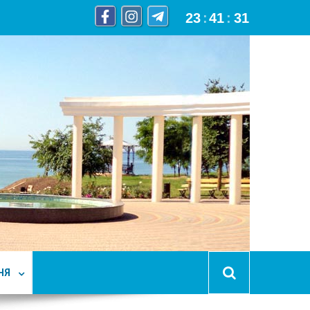
23
:
41
:
32
НЯ