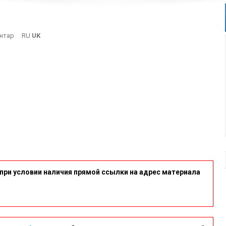
On
нтар
RU
UK
15
при условии наличия прямой ссылки на адрес материала