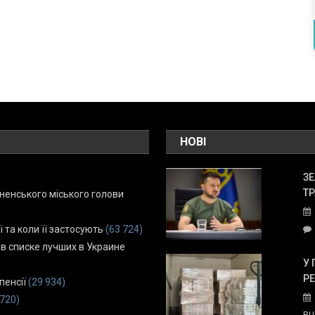
НОВІ
ЗЕ
ТР
енського міського голови
ї та коли її застосують
(63 724)
 в списке лучших в Украине
У 
Р
пенсії
(29 934)
 720)