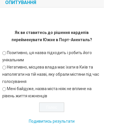
ОПИТУВАННЯ
Як ви ставитесь до рішення нардепів
перейменувати Южне в Порт-Аненталь?
Позитивно, ця назва підходить і робить його
унікальним
Негативно, місцева влада має їхати в Київ та
наполягати на тій назві, яку обрали містяни під час
голосування
Мені байдуже, назва міста ніяк не вплине на
рівень життя южненців
Подивитись результати