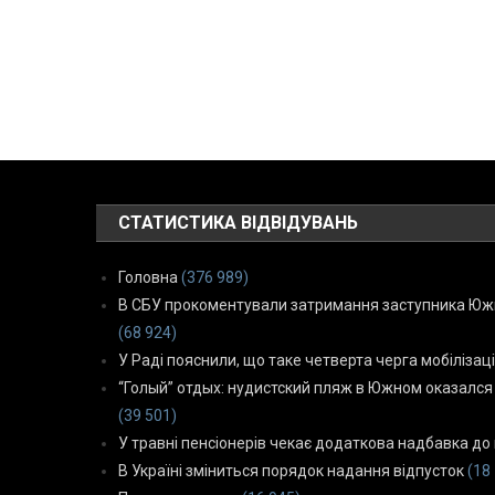
СТАТИСТИКА ВІДВІДУВАНЬ
Головна
(376 989)
В СБУ прокоментували затримання заступника Южн
(68 924)
У Раді пояснили, що таке четверта черга мобілізаці
“Голый” отдых: нудистский пляж в Южном оказался
(39 501)
У травні пенсіонерів чекає додаткова надбавка до 
В Україні зміниться порядок надання відпусток
(18