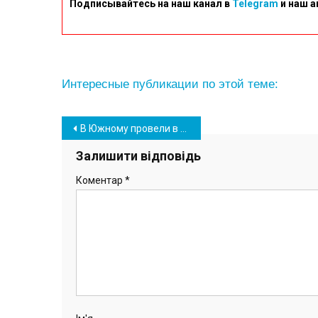
Подписывайтесь на наш канал в
Telegram
и наш а
Интересные публикации по этой теме:
Навігація
В Южному провели в останню путь 56-річного військового Віталія Горбачьова (фото)
записів
Залишити відповідь
Коментар
*