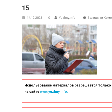
15
14.12.2023
0
Yuzhny.info
Залишити Коме
Использование материалов разрешается только 
на сайте
www.yuzhny.info.