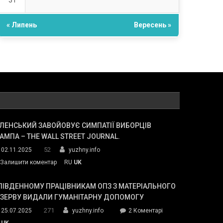
31
« Липень
Вересень »
ЛЕНСЬКИЙ ЗАВОЙОВУЄ СИМПАТІЇ ВИБОРЦІВ
АМПА – THE WALL STREET JOURNAL.
52
02.11.2025
yuzhny.info
on
Залишити коментар
RU
UK
Зеленський
завойовує
ПІВДЕННОМУ ПРАЦІВНИКАМ ОПЗ З МАТЕРІАЛЬНОГО
симпатії
ЕЗЕРВУ ВИДАЛИ ГУМАНІТАРНУ ДОПОМОГУ
виборців
271
до
25.07.2025
yuzhny.info
2 Коментарі
Трампа
У