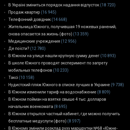
В Україні зміниться порядок надання відпусток
(18 720)
Продаж квартир
(16 945)
Телефонний довідник
(14 668)
Жительница Южного, получившая 19 ножевых ранений,
снова опасается за жизнь (фото)
(13 359)
Медицинские учреждения
(12 956)
Де поїсти?
(12 780)
В Южном на улице нашли крупную сумму денег
(10 893)
В школе Южного проводят эксперимент по запрету
мобильных телефонов
(10 233)
Таксі
(10 158)
Нудистский пляж Южного в списке лучших в Украине
(9 738)
В Южном изменили тариф на водоснабжение
(8 809)
В Южном пойман на взятке свыше 4 тыс. долларов
начальник военкомата
(8 695)
В Южном открылся частный кабинет, где можно получить
бесплатные медуслуги (фото)
(8 597)
В Южному змінили розклад руху маршрутки №68 «Южне-