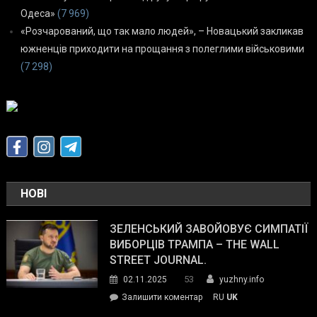
Одеса»
(7 969)
«Розчарований, що так мало людей», – Новацький закликав
южненців приходити на прощання з полеглими військовими
(7 298)
НОВІ
ЗЕЛЕНСЬКИЙ ЗАВОЙОВУЄ СИМПАТІЇ
ВИБОРЦІВ ТРАМПА – THE WALL
STREET JOURNAL.
53
02.11.2025
yuzhny.info
on
Залишити коментар
RU
UK
Зеленський