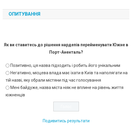
ОПИТУВАННЯ
Як ви ставитесь до рішення нардепів перейменувати Южне в
Порт-Аненталь?
Позитивно, ця назва підходить і робить його унікальним
Негативно, місцева влада має їхати в Київ та наполягати на
тій назві, яку обрали містяни під час голосування
Мені байдуже, назва міста ніяк не вплине на рівень життя
южненців
Подивитись результати