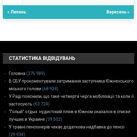
« Липень
Вересень »
СТАТИСТИКА ВІДВІДУВАНЬ
Головна
(376 989)
В СБУ прокоментували затримання заступника Южненського
міського голови
(68 924)
У Раді пояснили, що таке четверта черга мобілізації та коли її
застосують
(63 724)
“Голый” отдых: нудистский пляж в Южном оказался в списке
лучших в Украине
(39 502)
У травні пенсіонерів чекає додаткова надбавка до пенсії
(29 934)