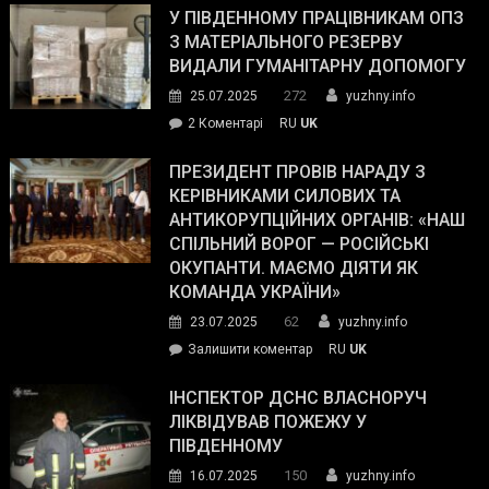
завойовує
У ПІВДЕННОМУ ПРАЦІВНИКАМ ОПЗ
симпатії
З МАТЕРІАЛЬНОГО РЕЗЕРВУ
виборців
ВИДАЛИ ГУМАНІТАРНУ ДОПОМОГУ
Трампа
272
25.07.2025
yuzhny.info
–
до
2 Коментарі
RU
UK
The
У
Wall
Південному
ПРЕЗИДЕНТ ПРОВІВ НАРАДУ З
Street
працівникам
КЕРІВНИКАМИ СИЛОВИХ ТА
Journal.
ОПЗ
АНТИКОРУПЦІЙНИХ ОРГАНІВ: «НАШ
з
СПІЛЬНИЙ ВОРОГ — РОСІЙСЬКІ
матеріального
ОКУПАНТИ. МАЄМО ДІЯТИ ЯК
резерву
КОМАНДА УКРАЇНИ»
видали
62
23.07.2025
yuzhny.info
гуманітарну
on
Залишити коментар
RU
UK
допомогу
Президент
провів
ІНСПЕКТОР ДСНС ВЛАСНОРУЧ
нараду
ЛІКВІДУВАВ ПОЖЕЖУ У
з
ПІВДЕННОМУ
керівниками
150
16.07.2025
yuzhny.info
силових