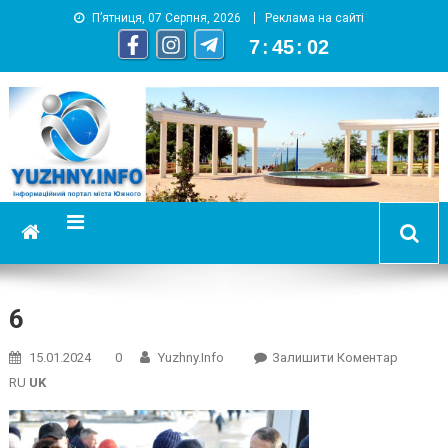
П’ятниця, 07 Серпня, 2026
Реклама на сайті
7
:
45
:
03
YUZHNY.INFO
информационный портал города Южный
6
On
15.01.2024
0
Yuzhny.info
Залишити Коментар
6
RU
UK