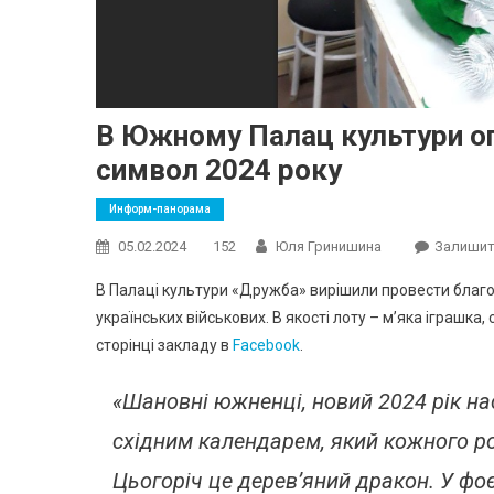
В Южному Палац культури ого
символ 2024 року
Информ-панорама
05.02.2024
152
Юля Гринишина
Залишит
В Палаці культури «Дружба» вирішили провести благо
українських військових. В якості лоту – м’яка іграшка
сторінці закладу в
Facebook
.
«Шановні южненці, новий 2024 рік нас
східним календарем, який кожного ро
Цьогоріч це дерев’яний дракон. У фо