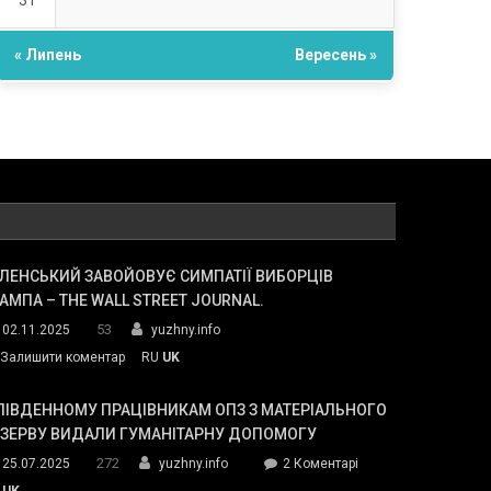
31
« Липень
Вересень »
ЛЕНСЬКИЙ ЗАВОЙОВУЄ СИМПАТІЇ ВИБОРЦІВ
АМПА – THE WALL STREET JOURNAL.
53
02.11.2025
yuzhny.info
on
Залишити коментар
RU
UK
Зеленський
завойовує
ПІВДЕННОМУ ПРАЦІВНИКАМ ОПЗ З МАТЕРІАЛЬНОГО
симпатії
ЕЗЕРВУ ВИДАЛИ ГУМАНІТАРНУ ДОПОМОГУ
виборців
272
до
25.07.2025
yuzhny.info
2 Коментарі
Трампа
У