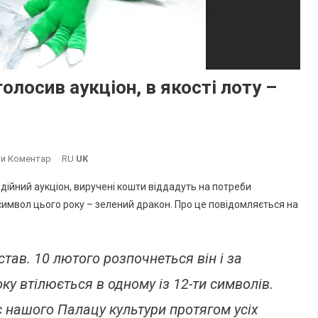
лосив аукціон, в якості лоту –
On
и Коментар
RU
UK
В
дійний аукціон, виручені кошти віддадуть на потреби
Южному
, символ цього року – зелений дракон. Про це повідомляється на
Палац
Культури
Оголосив
тав. 10 лютого розпочнеться він і за
Аукціон,
В
ку втілюється в одному із 12-ти символів.
Якості
Лоту
є нашого Палацу культури протягом усіх