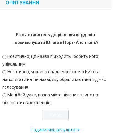
ОПИТУВАННЯ
Як ви ставитесь до рішення нардепів
перейменувати Южне в Порт-Аненталь?
Позитивно, ця назва підходить і робить його
унікальним
Негативно, місцева влада має їхати в Київ та
наполягати на тій назві, яку обрали містяни під час
голосування
Мені байдуже, назва міста ніяк не вплине на
рівень життя южненців
Подивитись результати