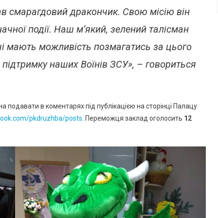
–
чав смарагдовий дракончик. Свою місію він
Символ
2024
начної події. Наш м’який, зелений талісман
Року
чі мають можливість позмагатись за цього
 підтримку наших Воїнів ЗСУ», – говориться
на подавати в коментарях під публікацією на сторінці Палацу
book.com/pkdruzhba/posts
. Переможця заклад оголосить
12