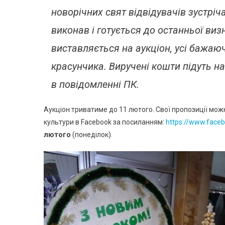
новорічних свят відвідувачів зустрі
виконав і готується до останньої виз
виставляється на аукціон, усі бажаю
красунчика. Виручені кошти підуть на
в повідомленні ПК.
Аукціон триватиме до 11 лютого. Свої пропозиції мож
культури в Facebook за посиланням:
https://www.face
лютого
(понеділок).