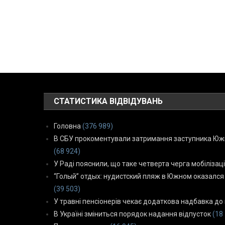
СТАТИСТИКА ВІДВІДУВАНЬ
Головна
(376 989)
В СБУ прокоментували затримання заступника Южн
(68 924)
У Раді пояснили, що таке четверта черга мобілізаці
“Голый” отдых: нудистский пляж в Южном оказался
(39 503)
У травні пенсіонерів чекає додаткова надбавка до 
В Україні зміниться порядок надання відпусток
(18