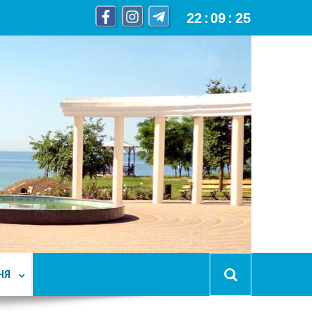
22
:
09
:
26
НЯ