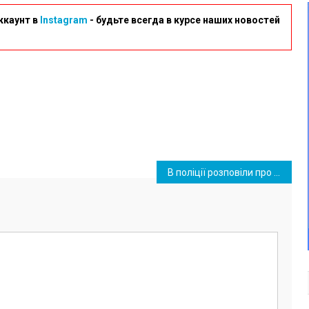
ккаунт в
Instagram
- будьте всегда в курсе наших новостей
В поліції розповіли про найпоширеніші причини ДТП (статистика)