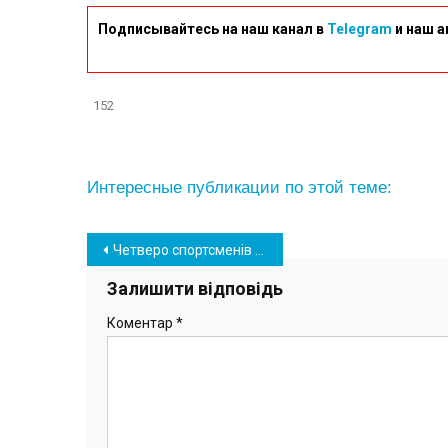
Подписывайтесь на наш канал в
Telegram
и наш а
152
Интересные публикации по этой теме:
Навігація
Четверо спортсменів з Южного посіли призові місця чемпіонату Одещини з вільної боротьби
записів
Залишити відповідь
Коментар
*