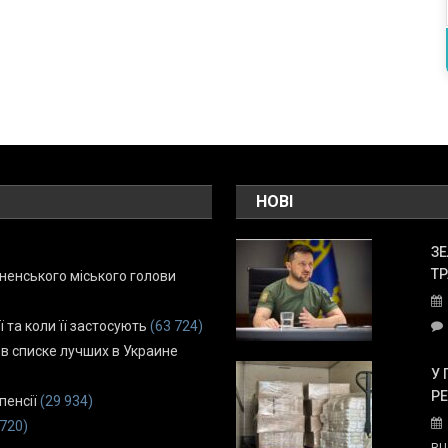
НОВІ
ЗЕ
ТР
енського міського голови
ї та коли її застосують
(63 724)
 в списке лучших в Украине
У 
Р
пенсії
(29 934)
 720)