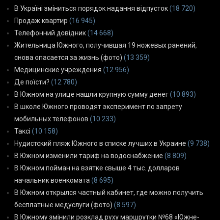
В Україні зміниться порядок надання відпусток
(18 720)
Продаж квартир
(16 945)
Телефонний довідник
(14 668)
Жительница Южного, получившая 19 ножевых ранений,
снова опасается за жизнь (фото)
(13 359)
Медицинские учреждения
(12 956)
Де поїсти?
(12 780)
В Южном на улице нашли крупную сумму денег
(10 893)
В школе Южного проводят эксперимент по запрету
мобильных телефонов
(10 233)
Таксі
(10 158)
Нудистский пляж Южного в списке лучших в Украине
(9 738)
В Южном изменили тариф на водоснабжение
(8 809)
В Южном пойман на взятке свыше 4 тыс. долларов
начальник военкомата
(8 695)
В Южном открылся частный кабинет, где можно получить
бесплатные медуслуги (фото)
(8 597)
В Южному змінили розклад руху маршрутки №68 «Южне-