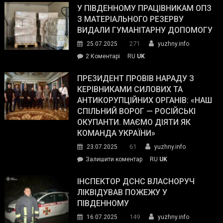
завойовує
У ПІВДЕННОМУ ПРАЦІВНИКАМ ОПЗ
симпатії
З МАТЕРІАЛЬНОГО РЕЗЕРВУ
виборців
ВИДАЛИ ГУМАНІТАРНУ ДОПОМОГУ
Трампа
271
25.07.2025
yuzhny.info
–
до
2 Коментарі
RU
UK
The
У
Wall
Південному
ПРЕЗИДЕНТ ПРОВІВ НАРАДУ З
Street
працівникам
КЕРІВНИКАМИ СИЛОВИХ ТА
Journal.
ОПЗ
АНТИКОРУПЦІЙНИХ ОРГАНІВ: «НАШ
з
СПІЛЬНИЙ ВОРОГ — РОСІЙСЬКІ
матеріального
ОКУПАНТИ. МАЄМО ДІЯТИ ЯК
резерву
КОМАНДА УКРАЇНИ»
видали
61
23.07.2025
yuzhny.info
гуманітарну
on
Залишити коментар
RU
UK
допомогу
Президент
провів
ІНСПЕКТОР ДСНС ВЛАСНОРУЧ
нараду
ЛІКВІДУВАВ ПОЖЕЖУ У
з
ПІВДЕННОМУ
керівниками
149
16.07.2025
yuzhny.info
силових