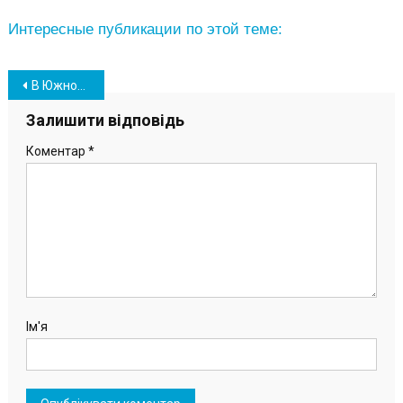
Интересные публикации по этой теме:
Навігація
В Южному на території храму УГКЦ відкрили бювет (фото)
записів
Залишити відповідь
Коментар
*
Ім'я