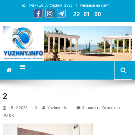
П’ятниця, 07 Серпня, 2026
Реклама на сайті
22
:
01
:
01
YUZHNY.INFO
информационный портал города Южный
2
On
15.12.2023
0
Yuzhny.info
Залишити Коментар
2
RU
UK