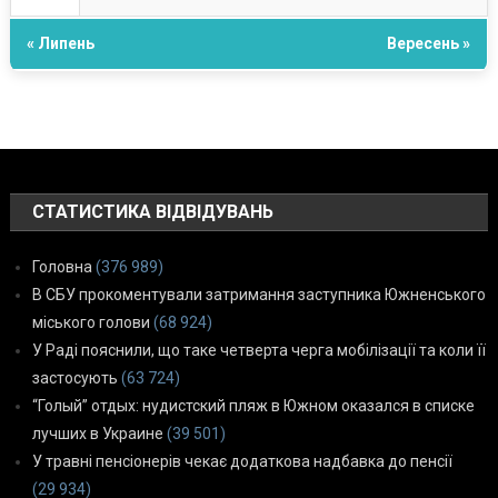
« Липень
Вересень »
СТАТИСТИКА ВІДВІДУВАНЬ
Головна
(376 989)
В СБУ прокоментували затримання заступника Южненського
міського голови
(68 924)
У Раді пояснили, що таке четверта черга мобілізації та коли її
застосують
(63 724)
“Голый” отдых: нудистский пляж в Южном оказался в списке
лучших в Украине
(39 501)
У травні пенсіонерів чекає додаткова надбавка до пенсії
(29 934)