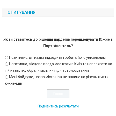
ОПИТУВАННЯ
Як ви ставитесь до рішення нардепів перейменувати Южне в
Порт-Аненталь?
Позитивно, ця назва підходить і робить його унікальним
Негативно, місцева влада має їхати в Київ та наполягати на
тій назві, яку обрали містяни під час голосування
Мені байдуже, назва міста ніяк не вплине на рівень життя
южненців
Подивитись результати