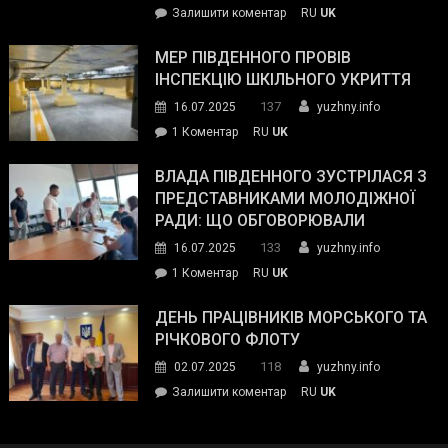
on
Залишити коментар
RU
UK
та
Інспектор
антикорупційних
ДСНС
МЕР ПІВДЕННОГО ПРОВІВ
органів:
власноруч
ІНСПЕКЦІЮ ШКІЛЬНОГО УКРИТТЯ
«Наш
ліквідував
спільний
137
16.07.2025
yuzhny.info
пожежу
ворог
до
1 Коментар
RU
UK
у
—
Мер
Південному
російські
Південного
ВЛАДА ПІВДЕННОГО ЗУСТРІЛАСЯ З
окупанти.
провів
ПРЕДСТАВНИКАМИ МОЛОДІЖНОЇ
Маємо
інспекцію
РАДИ: ЩО ОБГОВОРЮВАЛИ
діяти
шкільного
133
16.07.2025
yuzhny.info
як
укриття
команда
до
1 Коментар
RU
UK
України»
Влада
Південного
ДЕНЬ ПРАЦІВНИКІВ МОРСЬКОГО ТА
зустрілася
РІЧКОВОГО ФЛОТУ
з
118
02.07.2025
yuzhny.info
представниками
on
Залишити коментар
RU
UK
молодіжної
День
ради:
працівників
що