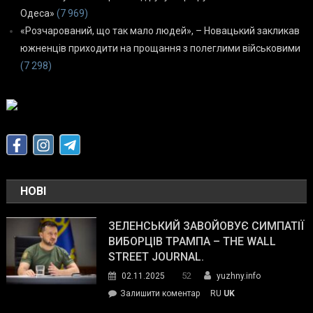
Одеса»
(7 969)
«Розчарований, що так мало людей», – Новацький закликав
южненців приходити на прощання з полеглими військовими
(7 298)
НОВІ
ЗЕЛЕНСЬКИЙ ЗАВОЙОВУЄ СИМПАТІЇ
ВИБОРЦІВ ТРАМПА – THE WALL
STREET JOURNAL.
52
02.11.2025
yuzhny.info
on
Залишити коментар
RU
UK
Зеленський