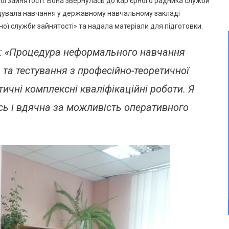
бі зайнятості. Вона звернулась до кар’єрного радника служби
дувала навчання у державному навчальному закладі
ої служби зайнятості» та надала матеріали для підготовки.
: «Процедура неформального навчання
 та тестування з професійно-теоретичної
ктичні комплексні кваліфікаційні роботи. Я
сь і вдячна за можливість оперативного