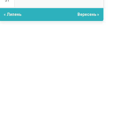
31
« Липень
Вересень »