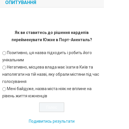
ОПИТУВАННЯ
Як ви ставитесь до рішення нардепів
перейменувати Южне в Порт-Аненталь?
Позитивно, ця назва підходить і робить його
унікальним
Негативно, місцева влада має їхати в Київ та
наполягати на тій назві, яку обрали містяни під час
голосування
Мені байдуже, назва міста ніяк не вплине на
рівень життя южненців
Подивитись результати