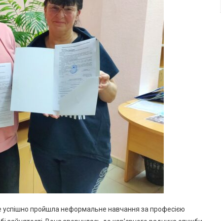
е успішно пройшла неформальне навчання за професією