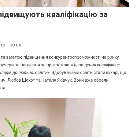
підвищують кваліфікацію за
До
тар
RU
UK
В
та з метою підвищення конкурентоспроможності на ринку
Южному
ваучери на навчання за програмою
«Підвищення кваліфікації
Кухарі
кладів дошкільної освіти».
Здобувачами освіти стали кухарі, що
Дитсадків
ич, Любов Шокот та Наталя Яківчук. Вони вже обрали
Підвищують
Кваліфікацію
ня.
За
Сприяння
Служби
Зайнятості