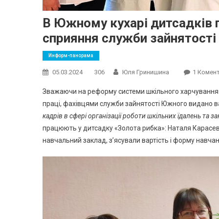
В Южному кухарі дитсадків 
сприяння служби зайнятості
Информ-панорама
05.03.2024
306
Юля Гринишина
1 Комен
Зважаючи на реформу системи шкільного харчування 
праці, фахівцями служби зайнятості Южного видано 
кадрів в сфері організації роботи шкільних їдалень та за
працюють у дитсадку «Золота рибка»: Наталя Карасев
навчальний заклад, з’ясували вартість і форму навчан