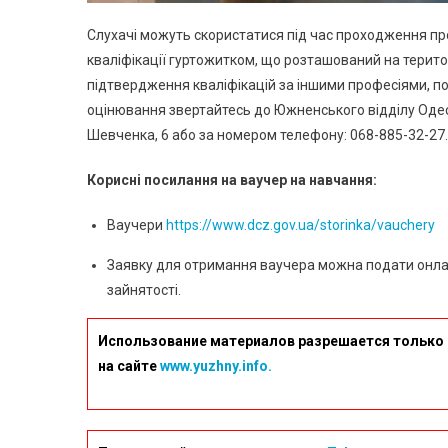
Слухачі можуть скористатися під час проходження п
кваліфікації гуртожитком, що розташований на територ
підтвердження кваліфікацій за іншими професіями, п
оцінювання звертайтесь до Южненського відділу Одес
Шевченка, 6 або за номером телефону: 068-885-32-27.
Корисні посилання на ваучер на навчання:
Ваучери
https://www.dcz.gov.ua/storinka/vauchery
Заявку для отримання ваучера можна подати онл
зайнятості.
Использование материалов разрешается только 
на сайте
www.yuzhny.info.