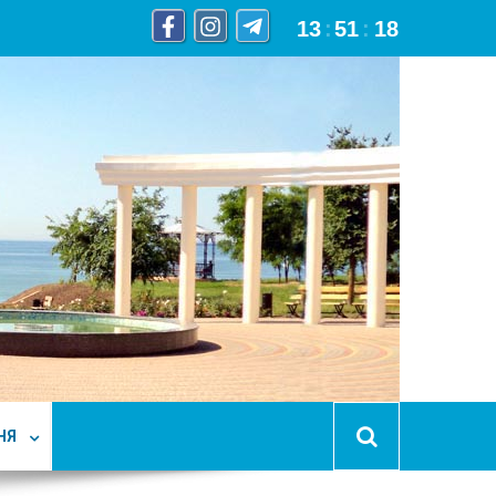
13
:
51
:
20
НЯ