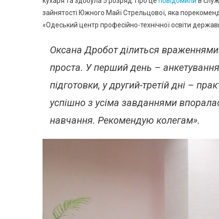
кухаря та здобула 5 розряд. Про це
повідомили
в служ
зайнятості Южного Майї Стрельцової, яка порекомен
«Одеський центр професійно-технічної освіти державн
Оксана Дробот ділиться враженнями
проста. У перший день – анкетування
підготовки, у другий-третій дні – пра
успішно з усіма завданнями впорала
навчання. Рекомендую колегам».