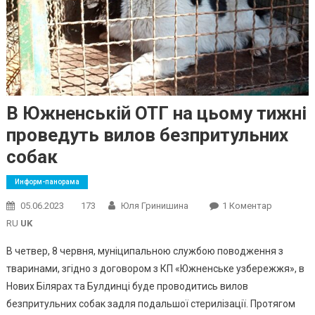
В Южненській ОТГ на цьому тижні
проведуть вилов безпритульних
собак
Информ-панорама
До
05.06.2023
173
Юля Гринишина
1 Коментар
В
RU
UK
Южненськ
В четвер, 8 червня, муніципальною службою поводження з
ОТГ
тваринами, згідно з договором з КП «Южненське узбережжя», в
На
Нових Білярах та Булдинці буде проводитись вилов
Цьому
Тижні
безпритульних собак задля подальшої стерилізації. Протягом