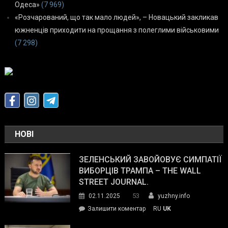
Одеса»
(7 969)
«Розчарований, що так мало людей», – Новацький закликав
южненців приходити на прощання з полеглими військовими
(7 298)
НОВІ
ЗЕЛЕНСЬКИЙ ЗАВОЙОВУЄ СИМПАТІЇ
ВИБОРЦІВ ТРАМПА – THE WALL
STREET JOURNAL.
53
02.11.2025
yuzhny.info
on
Залишити коментар
RU
UK
Зеленський