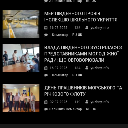
on
Залишити коментар
RU
UK
та
Інспектор
антикорупційних
ДСНС
МЕР ПІВДЕННОГО ПРОВІВ
органів:
власноруч
ІНСПЕКЦІЮ ШКІЛЬНОГО УКРИТТЯ
«Наш
ліквідував
спільний
138
16.07.2025
yuzhny.info
пожежу
ворог
до
1 Коментар
RU
UK
у
—
Мер
Південному
російські
Південного
ВЛАДА ПІВДЕННОГО ЗУСТРІЛАСЯ З
окупанти.
провів
ПРЕДСТАВНИКАМИ МОЛОДІЖНОЇ
Маємо
інспекцію
РАДИ: ЩО ОБГОВОРЮВАЛИ
діяти
шкільного
134
16.07.2025
yuzhny.info
як
укриття
команда
до
1 Коментар
RU
UK
України»
Влада
Південного
ДЕНЬ ПРАЦІВНИКІВ МОРСЬКОГО ТА
зустрілася
РІЧКОВОГО ФЛОТУ
з
119
02.07.2025
yuzhny.info
представниками
on
Залишити коментар
RU
UK
молодіжної
День
ради:
працівників
що
морського