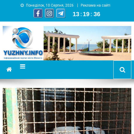
Понеділок, 10 Серпня, 2026
Реклама на сайті
13
:
19
:
36
YUZHNY.INFO
информационный портал города Южный