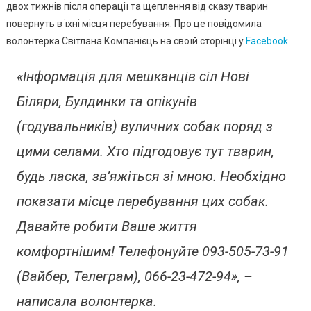
Проведут
двох тижнів після операції та щеплення від сказу тварин
Вилов
повернуть в їхні місця перебування. Про це повідомила
Безприту
волонтерка Світлана Компанієць на своїй сторінці у
Facebook.
Собак
«Інформація для мешканців сіл Нові
Біляри, Булдинки та опікунів
(годувальників) вуличних собак поряд з
цими селами. Хто підгодовує тут тварин,
будь ласка, зв’яжіться зі мною. Необхідно
показати місце перебування цих собак.
Давайте робити Ваше життя
комфортнішим! Телефонуйте 093-505-73-91
(Вайбер, Телеграм), 066-23-472-94», –
написала волонтерка.