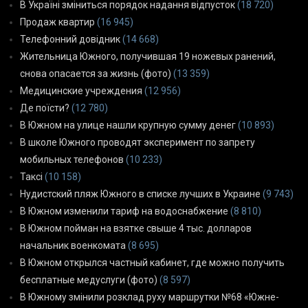
В Україні зміниться порядок надання відпусток
(18 720)
Продаж квартир
(16 945)
Телефонний довідник
(14 668)
Жительница Южного, получившая 19 ножевых ранений,
снова опасается за жизнь (фото)
(13 359)
Медицинские учреждения
(12 956)
Де поїсти?
(12 780)
В Южном на улице нашли крупную сумму денег
(10 893)
В школе Южного проводят эксперимент по запрету
мобильных телефонов
(10 233)
Таксі
(10 158)
Нудистский пляж Южного в списке лучших в Украине
(9 743)
В Южном изменили тариф на водоснабжение
(8 810)
В Южном пойман на взятке свыше 4 тыс. долларов
начальник военкомата
(8 695)
В Южном открылся частный кабинет, где можно получить
бесплатные медуслуги (фото)
(8 597)
В Южному змінили розклад руху маршрутки №68 «Южне-