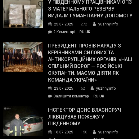
завойовує
У ПІВДЕННОМУ ПРАЦІВНИКАМ ОПЗ
симпатії
З МАТЕРІАЛЬНОГО РЕЗЕРВУ
виборців
ВИДАЛИ ГУМАНІТАРНУ ДОПОМОГУ
Трампа
272
25.07.2025
yuzhny.info
–
до
2 Коментарі
RU
UK
The
У
Wall
Південному
ПРЕЗИДЕНТ ПРОВІВ НАРАДУ З
Street
працівникам
КЕРІВНИКАМИ СИЛОВИХ ТА
Journal.
ОПЗ
АНТИКОРУПЦІЙНИХ ОРГАНІВ: «НАШ
з
СПІЛЬНИЙ ВОРОГ — РОСІЙСЬКІ
матеріального
ОКУПАНТИ. МАЄМО ДІЯТИ ЯК
резерву
КОМАНДА УКРАЇНИ»
видали
62
23.07.2025
yuzhny.info
гуманітарну
on
Залишити коментар
RU
UK
допомогу
Президент
провів
ІНСПЕКТОР ДСНС ВЛАСНОРУЧ
нараду
ЛІКВІДУВАВ ПОЖЕЖУ У
з
ПІВДЕННОМУ
керівниками
150
16.07.2025
yuzhny.info
силових