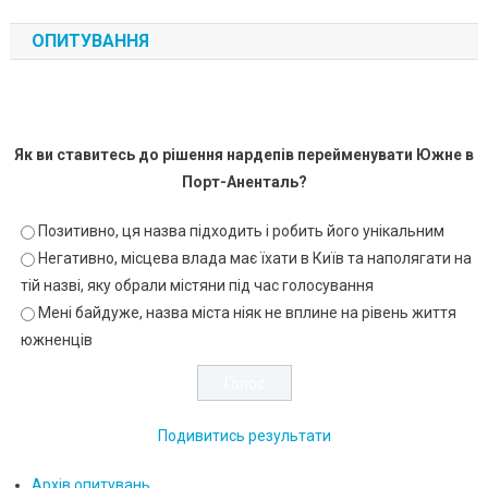
ОПИТУВАННЯ
Як ви ставитесь до рішення нардепів перейменувати Южне в
Порт-Аненталь?
Позитивно, ця назва підходить і робить його унікальним
Негативно, місцева влада має їхати в Київ та наполягати на
тій назві, яку обрали містяни під час голосування
Мені байдуже, назва міста ніяк не вплине на рівень життя
южненців
Подивитись результати
Архів опитувань