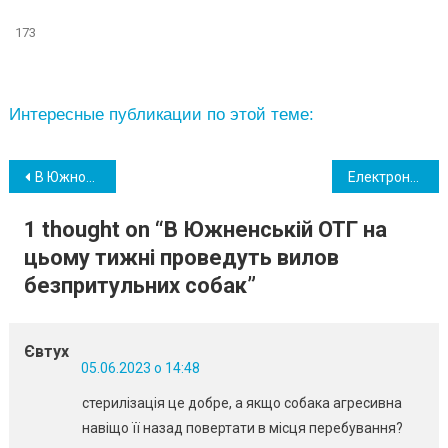
173
Интересные публикации по этой теме:
Навігація
В Южному «Олімп» оголосив про проведення акції для жителів громади
Електронна трудова книжка і “Дія”: як українцям перевірити страховий стаж
записів
1 thought on “
В Южненській ОТГ на
цьому тижні проведуть вилов
безпритульних собак
”
Євтух
05.06.2023 о 14:48
стерилізація це добре, а якщо собака агресивна
навіщо її назад повертати в місця перебування?