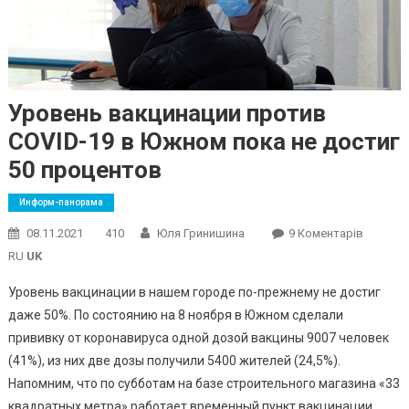
Уровень вакцинации против
COVID-19 в Южном пока не достиг
50 процентов
Информ-панорама
До
08.11.2021
410
Юля Гринишина
9 Коментарів
Уровен
RU
UK
Вакцина
Уровень вакцинации в нашем городе по-прежнему не достиг
Против
даже 50%. По состоянию на 8 ноября в Южном сделали
COVID-
прививку от коронавируса одной дозой вакцины 9007 человек
19
В
(41%), из них две дозы получили 5400 жителей (24,5%).
Южном
Напомним, что по субботам на базе строительного магазина «33
Пока
квадратных метра» работает временный пункт вакцинации.