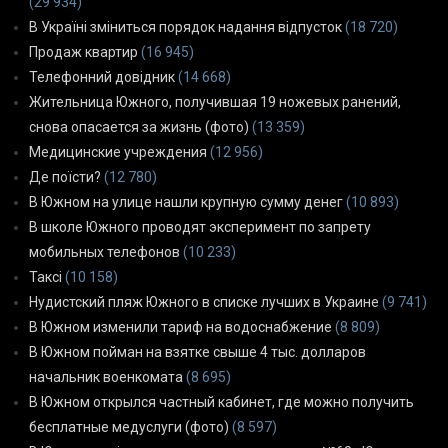
(29 934)
В Україні зміниться порядок надання відпусток
(18 720)
Продаж квартир
(16 945)
Телефонний довідник
(14 668)
Жительница Южного, получившая 19 ножевых ранений,
снова опасается за жизнь (фото)
(13 359)
Медицинские учреждения
(12 956)
Де поїсти?
(12 780)
В Южном на улице нашли крупную сумму денег
(10 893)
В школе Южного проводят эксперимент по запрету
мобильных телефонов
(10 233)
Таксі
(10 158)
Нудистский пляж Южного в списке лучших в Украине
(9 741)
В Южном изменили тариф на водоснабжение
(8 809)
В Южном пойман на взятке свыше 4 тыс. долларов
начальник военкомата
(8 695)
В Южном открылся частный кабинет, где можно получить
бесплатные медуслуги (фото)
(8 597)