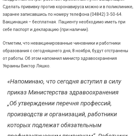
Не
Сделать прививку против коронавируса можно и в поликлинике,
Достиг
заранее записавшись по номеру телефона (04842) 3-50-64.
50
Вакцинация – бесплатная. Пациенту необходимо иметь при
Процен
себе паспорт и декларацию (при наличии).
Отметим, что невакцинированные чиновники и работники
образования с сегодняшнего дня, 8 ноября, будут отстранены
от работы. Об этом напомнил министр здравоохранения
Украины Виктор Ляшко.
«Напоминаю, что сегодня вступил в силу
приказ Министерства здравоохранения
„Об утверждении перечня профессий,
производств и организаций, работники
которых подлежат обязательным
профилактическим прививкам“. Работники