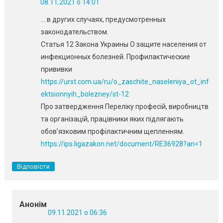
08.11.2021 о 14:01
… в других случаях, предусмотренных
законодательством.
Статья 12 Закона Украины О защите населения от
инфекционных болезней. Профилактические
прививки
https://urst.com.ua/ru/o_zaschite_naseleniya_ot_inf
ektsionnyih_bolezney/st-12
Про затвердження Переліку професій, виробництв
та організацій, працівники яких підлягають
обов’язковим профілактичним щепленням.
https://ips.ligazakon.net/document/RE36928?an=1
Відповісти
Анонім
09.11.2021 о 06:36