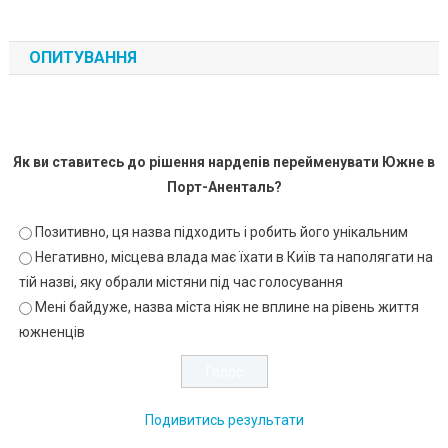
ОПИТУВАННЯ
Як ви ставитесь до рішення нардепів перейменувати Южне в
Порт-Аненталь?
Позитивно, ця назва підходить і робить його унікальним
Негативно, місцева влада має їхати в Київ та наполягати на
тій назві, яку обрали містяни під час голосування
Мені байдуже, назва міста ніяк не вплине на рівень життя
южненців
Подивитись результати