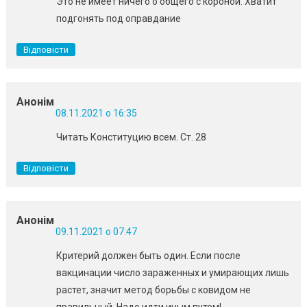
Это не имеет ничего о общего с короной. Хватит
подгонять под оправдание
Відповісти
Анонім
08.11.2021 о 16:35
Читать Конституцию всем. Ст. 28
Відповісти
Анонім
09.11.2021 о 07:47
Критерий должен быть один. Если после
вакцинации число зараженных и умирающих лишь
растет, значит метод борьбы с ковидом не
правильный. Надо идти иным путем!