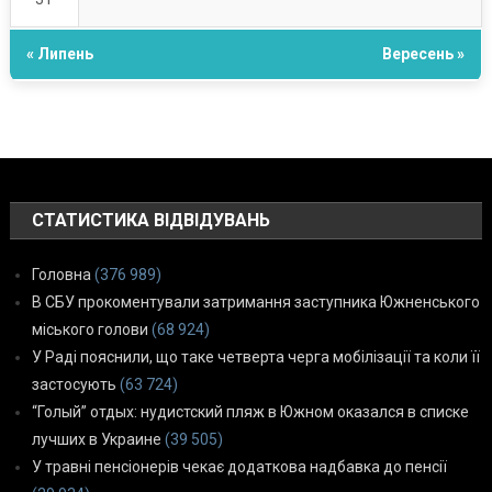
« Липень
Вересень »
СТАТИСТИКА ВІДВІДУВАНЬ
Головна
(376 989)
В СБУ прокоментували затримання заступника Южненського
міського голови
(68 924)
У Раді пояснили, що таке четверта черга мобілізації та коли її
застосують
(63 724)
“Голый” отдых: нудистский пляж в Южном оказался в списке
лучших в Украине
(39 505)
У травні пенсіонерів чекає додаткова надбавка до пенсії