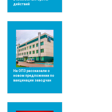
действий
На ОПЗ рассказали о
новом предложении по
вакцинации заводчан