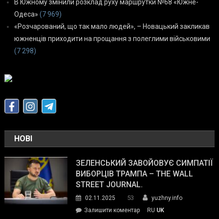
В Южному змінили розклад руху маршрутки №68 «Южне-
Одеса»
(7 969)
«Розчарований, що так мало людей», – Новацький закликав
южненців приходити на прощання з полеглими військовими
(7 298)
НОВІ
ЗЕЛЕНСЬКИЙ ЗАВОЙОВУЄ СИМПАТІЇ
ВИБОРЦІВ ТРАМПА – THE WALL
STREET JOURNAL.
53
02.11.2025
yuzhny.info
on
Залишити коментар
RU
UK