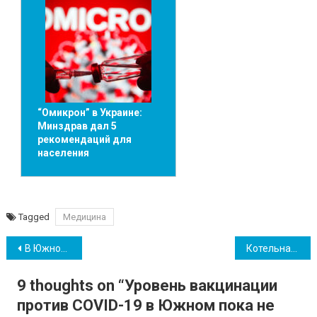
“Омикрон” в Украине:
Минздрав дал 5
рекомендаций для
населения
Tagged
Медицина
Навігація
В Южном продолжают фиксировать новые случаи COVID-19 и летальные исходы
Котельная в Южном запустилась, но не все дома получат тепло на этой неделе
записів
9 thoughts on “
Уровень вакцинации
против COVID-19 в Южном пока не