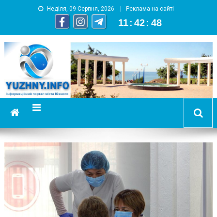
Неділя, 09 Серпня, 2026
Реклама на сайті
11
:
42
:
49
YUZHNY.INFO
информационный портал города Южный