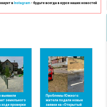
ккаунт в
Instagram
- будьте всегда в курсе наших новостей
 выявили
Проблемы Южного:
ват земельного
жители подали новые
в ходе проверки
заявки на «Открытый