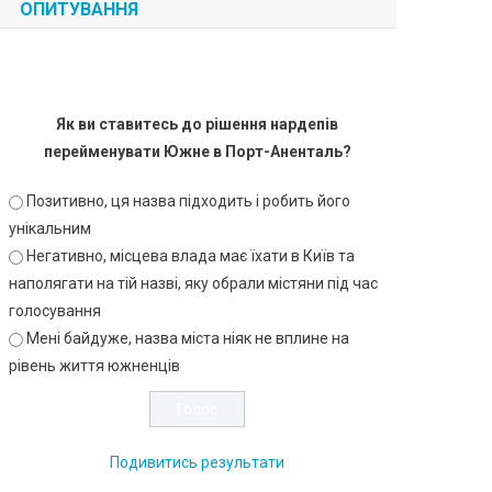
ОПИТУВАННЯ
Як ви ставитесь до рішення нардепів
перейменувати Южне в Порт-Аненталь?
Позитивно, ця назва підходить і робить його
унікальним
Негативно, місцева влада має їхати в Київ та
наполягати на тій назві, яку обрали містяни під час
голосування
Мені байдуже, назва міста ніяк не вплине на
рівень життя южненців
Подивитись результати