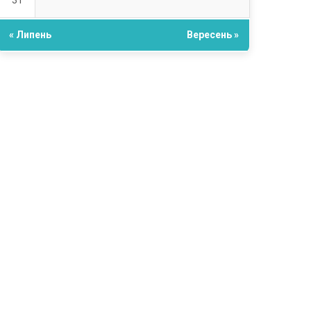
31
« Липень
Вересень »