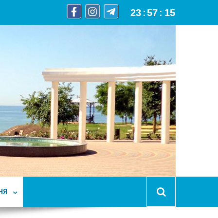
23
:
57
:
16
НЯ