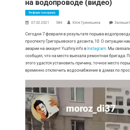
на водопроводе (видео)
Информ-панорама
07.02.2021
584
Юля Гринишина
Залишит
Сегодня 7 февраля в результате порыва водопровода
проспекту Григорьевского десанта, 10. О ситуации на
аварии на аккаунт Yuzhny.info в
Instagram
. Мы связа
сообщил, что на место выехала ремонтная бригада. 
этого удастся установить причину, точное место пор
временно отключить водоснабжение в домах по проспе