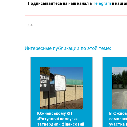
Подписывайтесь на наш канал в
Telegram
и наш а
584
Интересные публикации по этой теме:
Южненському КП
В Южном
«Ритуальні послуги»
самозах
затвердили фінансовий
участка 