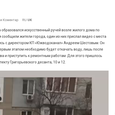
On
и Коментар
RU
UK
Течет
 образовался искусственный ручей возле жилого дома по
Ручей:
м сообщили жители города, один из них прислал видео с места
В
лись с директором КП «Южводоканал» Андреем Шестовым. Он
Южном
Первым этапом необходимо будет откачать воду, лишь после
Коммунальщики
Ликвидируют
ыва и приступить к ремонтным работам. Для этого пришлось
Порыв
кту Григорьевского десанта, 10 и 12.
На
Водопроводе
(видео)