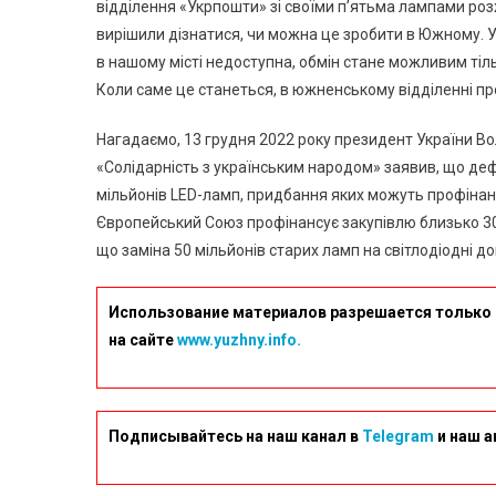
відділення «Укрпошти» зі своїми п’ятьма лампами розж
вирішили дізнатися, чи можна це зробити в Южному. У
в нашому місті недоступна, обмін стане можливим тіль
Коли саме це станеться, в южненському відділенні пр
Нагадаємо, 13 грудня 2022 року президент України В
«Солідарність з українським народом» заявив, що деф
мільйонів LED-ламп, придбання яких можуть профінан
Європейський Союз профінансує закупівлю близько 30 
що заміна 50 мільйонів старих ламп на світлодіодні д
Использование материалов разрешается только 
на сайте
www.yuzhny.info.
Подписывайтесь на наш канал в
Telegram
и наш а