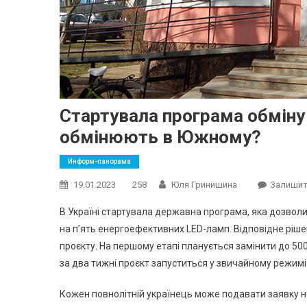
Стартувала програма обміну 
обмінюють в Южному?
Информ-панорама
19.01.2023
258
Юля Гринишина
Залишит
В Україні стартувала державна програма, яка дозво
на п’ять енергоефективних LED-ламп. Відповідне рішен
проєкту. На першому етапі планується замінити до 500
за два тижні проєкт запуститься у звичайному режимі 
Кожен повнолітній українець може подавати заявку н