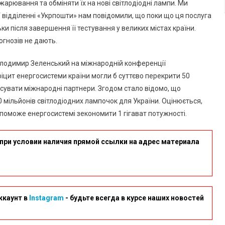
Лампи:
арювання та обміняти їх на нові світлодіодні лампи. Ми
Чи
 відділенні «Укрпошти» нам повідомили, що поки що ця послуга
Обмінюють
ки після завершення її тестування у великих містах країни.
В
огнозів не дають.
Южному?
олодимир Зеленський на міжнародній конференції
іцит енергосистеми країни могли б суттєво перекрити 50
сувати міжнародні партнери. Згодом стало відомо, що
мільйонів світлодіодних лампочок для України. Оцінюється,
опоможе енергосистемі зекономити 1 гігават потужності.
при условии наличия прямой ссылки на адрес материала
ккаунт в
Instagram
- будьте всегда в курсе наших новостей