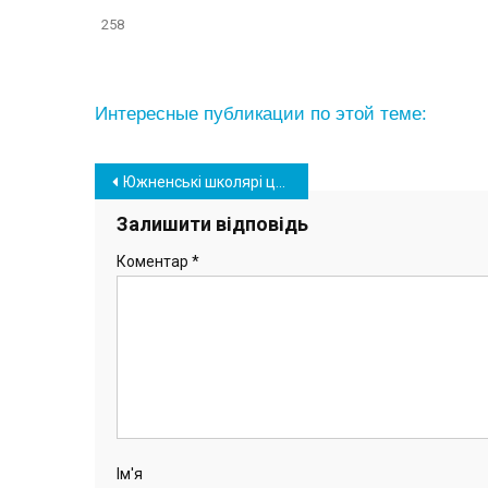
258
Интересные публикации по этой теме:
Навігація
Южненські школярі цьогоріч не складатимуть ДПА: коментар управління освіти
записів
Залишити відповідь
Коментар
*
Ім'я