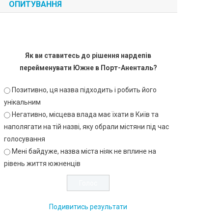
ОПИТУВАННЯ
Як ви ставитесь до рішення нардепів
перейменувати Южне в Порт-Аненталь?
Позитивно, ця назва підходить і робить його
унікальним
Негативно, місцева влада має їхати в Київ та
наполягати на тій назві, яку обрали містяни під час
голосування
Мені байдуже, назва міста ніяк не вплине на
рівень життя южненців
Подивитись результати