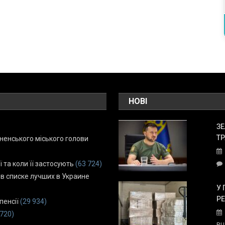
НОВІ
ЗЕ
ТР
енського міського голови
ї та коли її застосують
(63 724)
 в списке лучших в Украине
У 
Р
пенсії
(29 934)
 720)