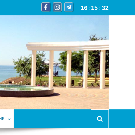
16
:
15
:
34
НЯ