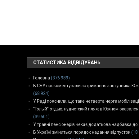
СТАТИСТИКА ВІДВІДУВАНЬ
Головна
(376 989)
В СБУ прокоментували затримання заступника Южн
(68 924)
У Раді пояснили, що таке четверта черга мобілізаці
“Голый” отдых: нудистский пляж в Южном оказался
(39 501)
У травні пенсіонерів чекає додаткова надбавка до 
В Україні зміниться порядок надання відпусток
(18