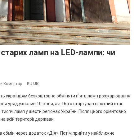
старих ламп на LED-лампи: чи
On
и Коментар
RU
UK
Стартувала
лить українцям безкоштовно обміняти п’ять ламп розжарювання
Програма
ня уряд ухвалив 10 січня, а з 16-го стартував
пілотний етап
Обміну
 тисяч ламп у шести регіонах України. Після цього орієнтовно
Старих
на всій території держави.
Ламп
На
а обмін через додаток «Дія». Потім прийти у найближче
LED-