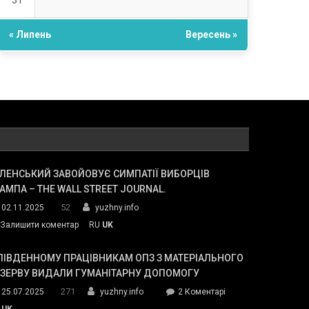
31
« Липень
Вересень »
ЛЕНСЬКИЙ ЗАВОЙОВУЄ СИМПАТІЇ ВИБОРЦІВ
АМПА – THE WALL STREET JOURNAL.
52
02.11.2025
yuzhny.info
on
Залишити коментар
RU
UK
Зеленський
завойовує
ПІВДЕННОМУ ПРАЦІВНИКАМ ОПЗ З МАТЕРІАЛЬНОГО
симпатії
ЕЗЕРВУ ВИДАЛИ ГУМАНІТАРНУ ДОПОМОГУ
виборців
271
до
25.07.2025
yuzhny.info
2 Коментарі
Трампа
У