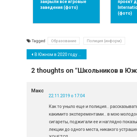
закрыли все игровые
проєкт д
заведения (фото)
Internat
(фото)
Tagged
Образование
Полиция (информ)
Навігація
В Южном в 2020 году будет спроектирован городской скейт-парк (фото)
записів
2 thoughts on “
Школьников в Южн
Макс
22.11.2019 о 17:04
Как то уныло еще и полиция… рассказыват
какимито эксперементами… в мою молодост
сигареты, поджигали ее и наглядно показы
лекции до одного места, никакого устр
ХОЧЕТСЯ