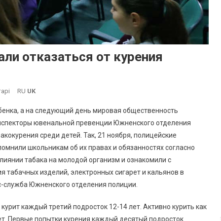
ли отказаться от курения
До
арі
RU
UK
Школьников
бенка, а на следующий день мировая общественность
В
Инспекторы ювенальной превенции Южненского отделения
Южном
кокурения среди детей. Так, 21 ноября, полицейские
Призвали
помнили школьникам об их правах и обязанностях согласно
Отказаться
От
лиянии табака на молодой организм и ознакомили с
Курения
ия табачных изделий, электронных сигарет и кальянов в
с-служба Южненского отделения полиции.
курит каждый третий подросток 12-14 лет. Активно курить как
 лет. Первые попытки курения каждый десятый подросток