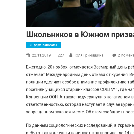
Школьников в Южном призва
Информ-панорама
22.11.2019
227
Юля Гринишина
2 Комент
Ежегодно, 20 ноября, отмечается Всемирный день ре
отмечает Международный день отказа от курения. 
полиции уделяют особое внимание профилактике таба
посетили учащихся старших классов СОШ № 1, где на
Конвенции ООН. А также подчеркнули о негативном в
ответственностью, которая наступает в случае курен
запрещенном законом месте. Об этом сообщает прес
По данным социологических исследований, в Украине 
ребята, так и девушки начинают, как правило, до 14