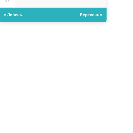
31
« Липень
Вересень »