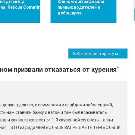
ля дітей від
Южном оштрафовала
ional Rescue Committee
пьяных водителей и
дебоширов
В Южном ресторан у моря запускает новое меню по доступным ценам (фото)
ом призвали отказаться от курения
”
ь должен доктор, с примерами и слайдами заболеваний,
ь нам ставили банку с ватой и там был всасыватель
вали как вата желтеет от 1-й скуренной сегареты… а эти
ашения… ЭТО из ряда ЧЕМ БОЛЬШЕ ЗАПРЕЩАЕТЕ ТЕМ БОЛЬШЕ