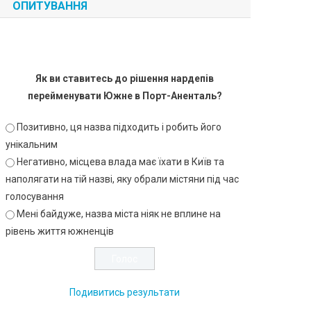
ОПИТУВАННЯ
Як ви ставитесь до рішення нардепів
перейменувати Южне в Порт-Аненталь?
Позитивно, ця назва підходить і робить його
унікальним
Негативно, місцева влада має їхати в Київ та
наполягати на тій назві, яку обрали містяни під час
голосування
Мені байдуже, назва міста ніяк не вплине на
рівень життя южненців
Подивитись результати