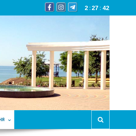
2
:
27
:
43
НЯ