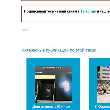
Подписывайтесь на наш канал в
Telegram
и наш а
227
Интересные публикации по этой теме:
Доигрались: в Южном
В Южном