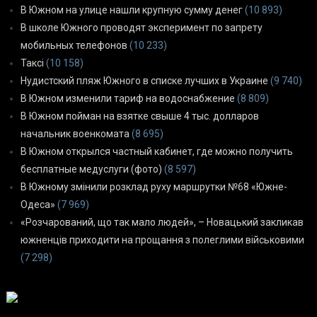
В Южном на улице нашли крупную сумму денег
(10 893)
В школе Южного проводят эксперимент по запрету
мобильных телефонов
(10 233)
Таксі
(10 158)
Нудистский пляж Южного в списке лучших в Украине
(9 740)
В Южном изменили тариф на водоснабжение
(8 809)
В Южном пойман на взятке свыше 4 тыс. долларов
начальник военкомата
(8 695)
В Южном открылся частный кабинет, где можно получить
бесплатные медуслуги (фото)
(8 597)
В Южному змінили розклад руху маршрутки №68 «Южне-
Одеса»
(7 969)
«Розчарований, що так мало людей», – Новацький закликав
южненців приходити на прощання з полеглими військовими
(7 298)