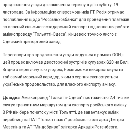
Експорт
продовження угоди до закінчення терміну її дії в суботу, 19
Аміаку
листопада. За інформацією співрозмовників FT, Росія отримає
Через
послаблення щодо “Россєльхозбанка” для проведення платежів
Аміакопр
за власний сільськогосподарський експорт і відновлення роботи
«Тольятті
аміакопроводу “Тольятті-Одеса”, кінцевою точкою якого є
Одеса»
Одеський припортовий завод.
Переговори про продовження угоди ведуться в рамках ООН, і
цей процес включав двосторонні зустрічі в кулуарах G20 на Балі.
Згідно з переглянутою угодою, Росія зможе використовувати
той самий морський коридор, яким з серпня експортується
українське продовольство, для власного експорту аміаку.
Довідка
. Аміакопровід “Тольятті-Одеса” протяжністю 2,4 тис. км
слугує транзитним маршрутом для експорту російського аміаку.
В РФ він бере початок у місті Тольятті, де завантажує аміак
виробництва ПАТ “Тольяттіазот” російського олігарха Дмітрія
Мазепіна та АТ “Міндобрива” олігарха Аркадія Ротенберга.