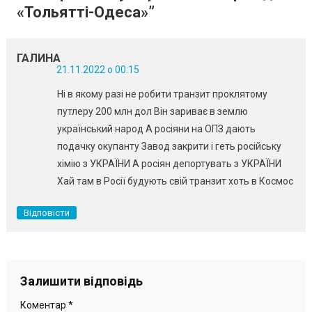
«Тольятті-Одеса»
”
ГАЛИНА
21.11.2022 о 00:15
Ні в якому разі не робити транзит проклятому
путлеру 200 млн дол Він зариває в землю
український народ А росіяни на ОПЗ дають
подачку окупанту Завод закрити і геть російську
хімію з УКРАЇНИ А росіян депортувать з УКРАЇНИ
Хай там в Росії будують свій транзит хоть в Космос
Відповісти
Залишити відповідь
Коментар
*