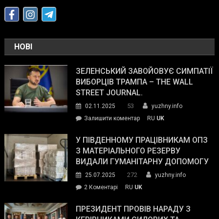
НОВІ
ЗЕЛЕНСЬКИЙ ЗАВОЙОВУЄ СИМПАТІЇ
ВИБОРЦІВ ТРАМПА – THE WALL
STREET JOURNAL.
53
02.11.2025
yuzhny.info
on
Залишити коментар
RU
UK
Зеленський
завойовує
У ПІВДЕННОМУ ПРАЦІВНИКАМ ОПЗ
симпатії
З МАТЕРІАЛЬНОГО РЕЗЕРВУ
виборців
ВИДАЛИ ГУМАНІТАРНУ ДОПОМОГУ
Трампа
272
25.07.2025
yuzhny.info
–
до
2 Коментарі
RU
UK
The
У
Wall
Південному
ПРЕЗИДЕНТ ПРОВІВ НАРАДУ З
Street
працівникам