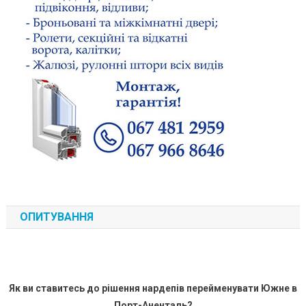
ОПИТУВАННЯ
Як ви ставитесь до рішення нардепів перейменувати Южне в
Порт-Аненталь?