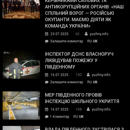
КЕРІВНИКАМИ СИЛОВИХ ТА
Journal.
ОПЗ
АНТИКОРУПЦІЙНИХ ОРГАНІВ: «НАШ
з
СПІЛЬНИЙ ВОРОГ — РОСІЙСЬКІ
матеріального
ОКУПАНТИ. МАЄМО ДІЯТИ ЯК
резерву
КОМАНДА УКРАЇНИ»
видали
62
23.07.2025
yuzhny.info
гуманітарну
on
Залишити коментар
RU
UK
допомогу
Президент
провів
ІНСПЕКТОР ДСНС ВЛАСНОРУЧ
нараду
ЛІКВІДУВАВ ПОЖЕЖУ У
з
ПІВДЕННОМУ
керівниками
150
16.07.2025
yuzhny.info
силових
on
Залишити коментар
RU
UK
та
Інспектор
антикорупційних
ДСНС
МЕР ПІВДЕННОГО ПРОВІВ
органів:
власноруч
ІНСПЕКЦІЮ ШКІЛЬНОГО УКРИТТЯ
«Наш
ліквідував
спільний
138
16.07.2025
yuzhny.info
пожежу
ворог
до
1 Коментар
RU
UK
у
—
Мер
Південному
російські
Південного
ВЛАДА ПІВДЕННОГО ЗУСТРІЛАСЯ З