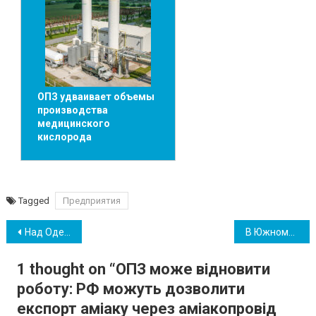
ОПЗ удваивает объемы
производства
медицинского
кислорода
Tagged
Предприятия
Навігація
Над Одещиною збили вісім дронів-камікадзе і крилату ракету «Калібр»
В Южному відбувся ярмарок вакансій, де роботодавці зустрілися з шукачами роботи
записів
1 thought on “
ОПЗ може відновити
роботу: РФ можуть дозволити
експорт аміаку через аміакопровід