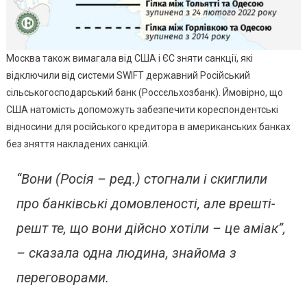
Москва також вимагала від США і ЄС зняти санкції, які
відключили від системи SWIFT державний Російський
сільськогосподарський банк (Россєльхозбанк). Ймовірно, що
США натомість допоможуть забезпечити кореспондентські
відносини для російського кредитора в американських банках
без зняття накладених санкцій.
“Вони (Росія – ред.) стогнали і скиглили
про банківські домовленості, але врешті-
решт те, що вони дійсно хотіли – це аміак”,
– сказала одна людина, знайома з
переговорами.