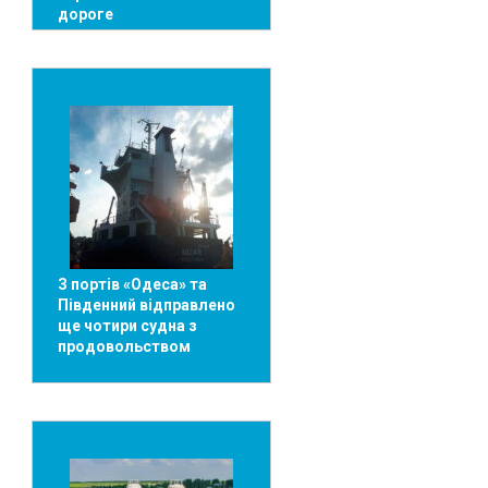
дороге
З портів «Одеса» та
Південний відправлено
ще чотири судна з
продовольством