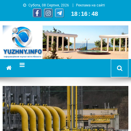
Субота, 08 Серпня, 2026
Реклама на сайті
18
:
16
:
49
YUZHNY.INFO
информационный портал города Южный