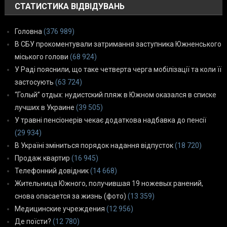
СТАТИСТИКА ВІДВІДУВАНЬ
Головна
(376 989)
В СБУ прокоментували затримання заступника Южненського
міського голови
(68 924)
У Раді пояснили, що таке четверта черга мобілізації та коли її
застосують
(63 724)
“Голый” отдых: нудистский пляж в Южном оказался в списке
лучших в Украине
(39 505)
У травні пенсіонерів чекає додаткова надбавка до пенсії
(29 934)
В Україні зміниться порядок надання відпусток
(18 720)
Продаж квартир
(16 945)
Телефонний довідник
(14 668)
Жительница Южного, получившая 19 ножевых ранений,
снова опасается за жизнь (фото)
(13 359)
Медицинские учреждения
(12 956)
Де поїсти?
(12 780)