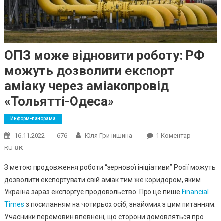
ОПЗ може відновити роботу: РФ
можуть дозволити експорт
аміаку через аміакопровід
«Тольятті-Одеса»
Информ-панорама
До
16.11.2022
676
Юля Гринишина
1 Коментар
ОПЗ
RU
UK
Може
З метою продовження роботи “зернової ініціативи” Росії можуть
Відновит
дозволити експортувати свій аміак тим же коридором, яким
Роботу:
Україна зараз експортує продовольство. Про це пише
Financial
РФ
Можуть
Times
з посиланням на чотирьох осіб, знайомих з цим питанням.
Дозволи
Учасники перемовин впевнені, що сторони домовляться про