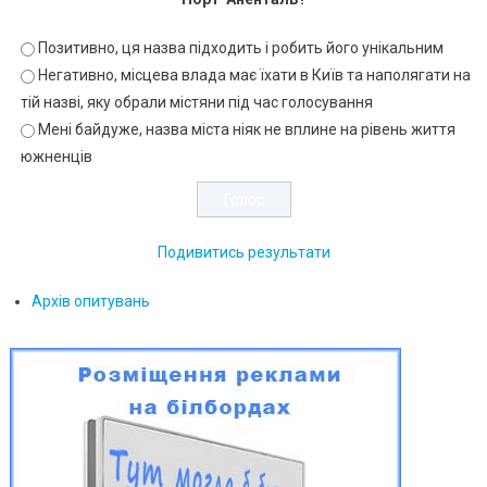
Позитивно, ця назва підходить і робить його унікальним
Негативно, місцева влада має їхати в Київ та наполягати на
тій назві, яку обрали містяни під час голосування
Мені байдуже, назва міста ніяк не вплине на рівень життя
южненців
Подивитись результати
Архів опитувань