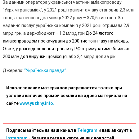
За даними оператора української частини аміакопроводу
“Укрхімтрансаміак”, у 2021 році транзит аміаку становив 2,3 млн
тонн, а за неповні два місяці 2022 року – 370,6 тис тонн. За
надання послуг українська компанія у 2021 році отримала 2,9
млрд грн, а держбюджет – 1,2 млрд грн.
До 24 лютого
аміакопроводом прокачували до 200 тис тонн газу на місяць.
Отже, у разі відновлення транзиту РФ отримуватиме близько
200 млн дол виручки щомісяця,
або 2,4 млрд дол за рік.
Джерело:
“Українська правда”
.
Использование материалов разрешается только при
условии наличия прямой ссылки на адрес материала на
сайте
www.yuzhny.info.
Подписывайтесь на наш канал в
Telegram
и наш аккаунт в
Instagram
- будьте всегда в курсе наших новостей