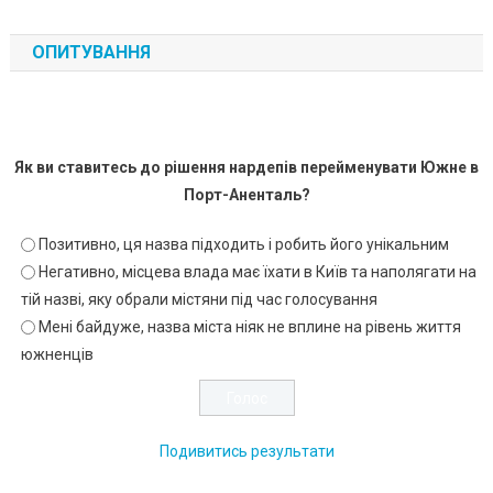
ОПИТУВАННЯ
Як ви ставитесь до рішення нардепів перейменувати Южне в
Порт-Аненталь?
Позитивно, ця назва підходить і робить його унікальним
Негативно, місцева влада має їхати в Київ та наполягати на
тій назві, яку обрали містяни під час голосування
Мені байдуже, назва міста ніяк не вплине на рівень життя
южненців
Подивитись результати