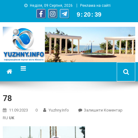
Неділя, 09 Серпня, 2026
Реклама на сайті
9
:
20
:
40
YUZHNY.INFO
информационный портал города Южный
78
On
11.09.2023
0
Yuzhny.info
Залишити Коментар
78
RU
UK