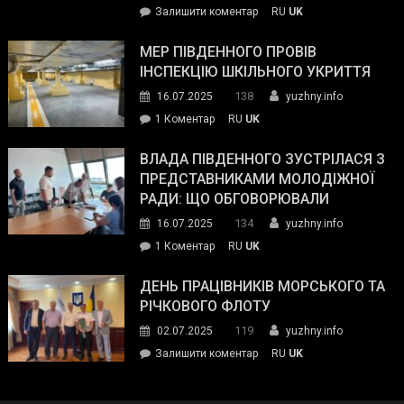
on
Залишити коментар
RU
UK
та
Інспектор
антикорупційних
ДСНС
МЕР ПІВДЕННОГО ПРОВІВ
органів:
власноруч
ІНСПЕКЦІЮ ШКІЛЬНОГО УКРИТТЯ
«Наш
ліквідував
спільний
138
16.07.2025
yuzhny.info
пожежу
ворог
до
1 Коментар
RU
UK
у
—
Мер
Південному
російські
Південного
ВЛАДА ПІВДЕННОГО ЗУСТРІЛАСЯ З
окупанти.
провів
ПРЕДСТАВНИКАМИ МОЛОДІЖНОЇ
Маємо
інспекцію
РАДИ: ЩО ОБГОВОРЮВАЛИ
діяти
шкільного
134
16.07.2025
yuzhny.info
як
укриття
команда
до
1 Коментар
RU
UK
України»
Влада
Південного
ДЕНЬ ПРАЦІВНИКІВ МОРСЬКОГО ТА
зустрілася
РІЧКОВОГО ФЛОТУ
з
119
02.07.2025
yuzhny.info
представниками
on
Залишити коментар
RU
UK
молодіжної
День
ради:
працівників
що