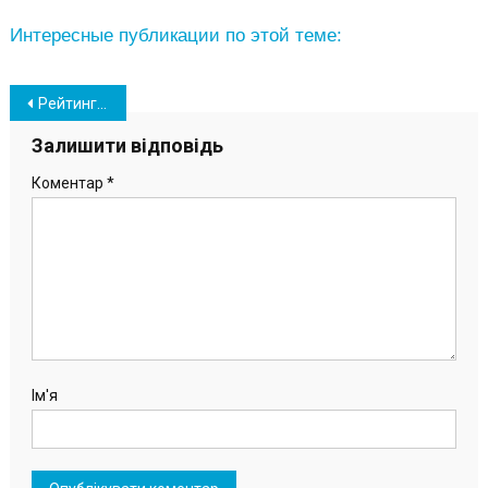
Интересные публикации по этой теме:
Навігація
Рейтинг шкіл Одещини 2023: які місця посіли заклади освіти Южненської ОТГ
записів
Залишити відповідь
Коментар
*
Ім'я