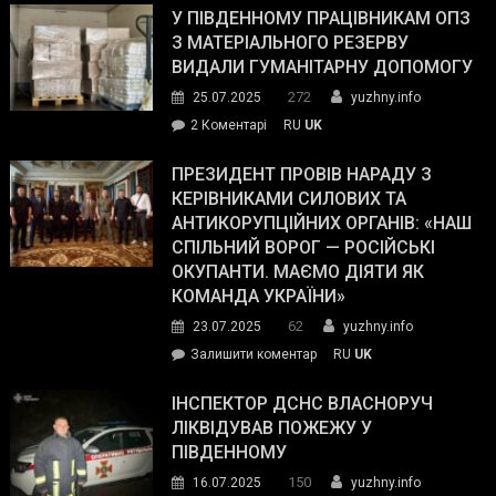
завойовує
У ПІВДЕННОМУ ПРАЦІВНИКАМ ОПЗ
симпатії
З МАТЕРІАЛЬНОГО РЕЗЕРВУ
виборців
ВИДАЛИ ГУМАНІТАРНУ ДОПОМОГУ
Трампа
272
25.07.2025
yuzhny.info
–
до
2 Коментарі
RU
UK
The
У
Wall
Південному
ПРЕЗИДЕНТ ПРОВІВ НАРАДУ З
Street
працівникам
КЕРІВНИКАМИ СИЛОВИХ ТА
Journal.
ОПЗ
АНТИКОРУПЦІЙНИХ ОРГАНІВ: «НАШ
з
СПІЛЬНИЙ ВОРОГ — РОСІЙСЬКІ
матеріального
ОКУПАНТИ. МАЄМО ДІЯТИ ЯК
резерву
КОМАНДА УКРАЇНИ»
видали
62
23.07.2025
yuzhny.info
гуманітарну
on
Залишити коментар
RU
UK
допомогу
Президент
провів
ІНСПЕКТОР ДСНС ВЛАСНОРУЧ
нараду
ЛІКВІДУВАВ ПОЖЕЖУ У
з
ПІВДЕННОМУ
керівниками
150
16.07.2025
yuzhny.info
силових