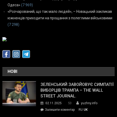
Одеса»
(7 969)
«Розчарований, що так мало людей», – Новацький закликав
южненців приходити на прощання з полеглими військовими
(7 298)
НОВІ
ЗЕЛЕНСЬКИЙ ЗАВОЙОВУЄ СИМПАТІЇ
ВИБОРЦІВ ТРАМПА – THE WALL
STREET JOURNAL.
53
02.11.2025
yuzhny.info
on
Залишити коментар
RU
UK
Зеленський