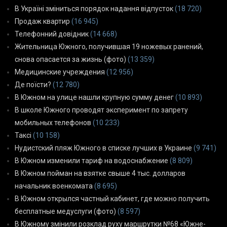
В Україні зміниться порядок надання відпусток
(18 720)
Продаж квартир
(16 945)
Телефонний довідник
(14 668)
Жительница Южного, получившая 19 ножевых ранений,
снова опасается за жизнь (фото)
(13 359)
Медицинские учреждения
(12 956)
Де поїсти?
(12 780)
В Южном на улице нашли крупную сумму денег
(10 893)
В школе Южного проводят эксперимент по запрету
мобильных телефонов
(10 233)
Таксі
(10 158)
Нудистский пляж Южного в списке лучших в Украине
(9 741)
В Южном изменили тариф на водоснабжение
(8 809)
В Южном пойман на взятке свыше 4 тыс. долларов
начальник военкомата
(8 695)
В Южном открылся частный кабинет, где можно получить
бесплатные медуслуги (фото)
(8 597)
В Южному змінили розклад руху маршрутки №68 «Южне-