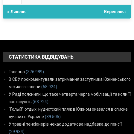
« Липень
Вересень »
СТАТИСТИКА ВІДВІДУВАНЬ
Головна
(376 989)
В СБУ прокоментували затримання заступника Южненського
міського голови
(68 924)
У Раді пояснили, що таке четверта черга мобілізації та коли її
застосують
(63 724)
“Голый” отдых: нудистский пляж в Южном оказался в списке
лучших в Украине
(39 505)
У травні пенсіонерів чекає додаткова надбавка до пенсії
(29 934)