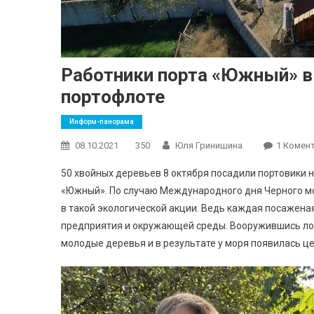
Работники порта «Южный» вы
портофлоте
Информ-панорама
08.10.2021
350
Юля Гринишина
1 Комен
50 хвойных деревьев 8 октября посадили портовики 
«Южный». По случаю Международного дня Черного мо
в такой экологической акции. Ведь каждая посаженая
предприятия и окружающей среды. Вооружившись лоп
молодые деревья и в результате у моря появилась ц