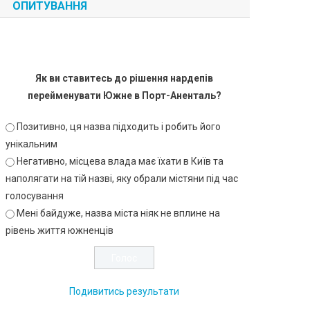
ОПИТУВАННЯ
Як ви ставитесь до рішення нардепів
перейменувати Южне в Порт-Аненталь?
Позитивно, ця назва підходить і робить його
унікальним
Негативно, місцева влада має їхати в Київ та
наполягати на тій назві, яку обрали містяни під час
голосування
Мені байдуже, назва міста ніяк не вплине на
рівень життя южненців
Подивитись результати