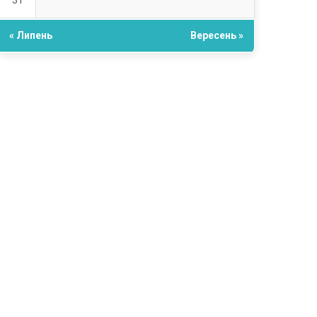
31
« Липень
Вересень »