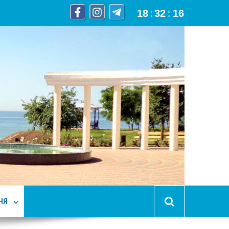
18
:
32
:
18
НЯ