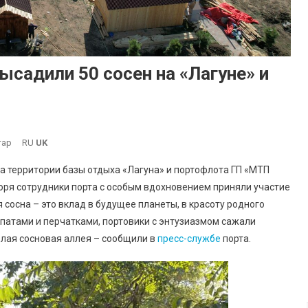
садили 50 сосен на «Лагуне» и
До
тар
RU
UK
Работники
на территории базы отдыха «Лагуна» и портофлота ГП «МТП
Порта
ря сотрудники порта с особым вдохновением приняли участие
«Южный»
 сосна – это вклад в будущее планеты, в красоту родного
Высадили
атами и перчатками, портовики с энтузиазмом сажали
50
Сосен
елая сосновая аллея – сообщили в
пресс-службе
порта.
На
«Лагуне»
И
Портофлоте