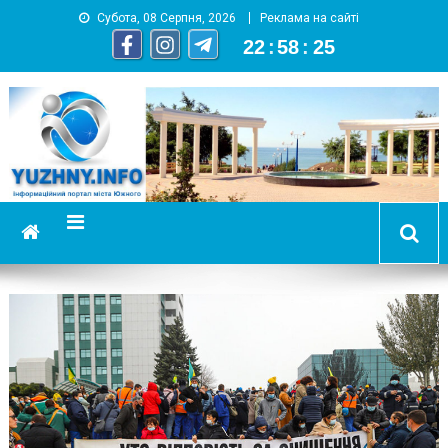
Субота, 08 Серпня, 2026
Реклама на сайті
22
:
58
:
26
YUZHNY.INFO
информационный портал города Южный