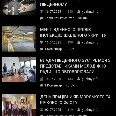
з
ПІВДЕННОМУ
керівниками
150
16.07.2025
yuzhny.info
силових
on
Залишити коментар
RU
UK
та
Інспектор
антикорупційних
ДСНС
МЕР ПІВДЕННОГО ПРОВІВ
органів:
власноруч
ІНСПЕКЦІЮ ШКІЛЬНОГО УКРИТТЯ
«Наш
ліквідував
спільний
138
16.07.2025
yuzhny.info
пожежу
ворог
до
1 Коментар
RU
UK
у
—
Мер
Південному
російські
Південного
ВЛАДА ПІВДЕННОГО ЗУСТРІЛАСЯ З
окупанти.
провів
ПРЕДСТАВНИКАМИ МОЛОДІЖНОЇ
Маємо
інспекцію
РАДИ: ЩО ОБГОВОРЮВАЛИ
діяти
шкільного
134
16.07.2025
yuzhny.info
як
укриття
команда
до
1 Коментар
RU
UK
України»
Влада
Південного
ДЕНЬ ПРАЦІВНИКІВ МОРСЬКОГО ТА
зустрілася
РІЧКОВОГО ФЛОТУ
з
119
02.07.2025
yuzhny.info
представниками