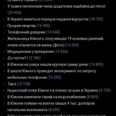
У травні пенсіонерів чекає додаткова надбавка до пенсії
(29 934)
В Україні зміниться порядок надання відпусток
(18 720)
Продаж квартир
(16 945)
Телефонний довідник
(14 668)
Жительница Южного, получившая 19 ножевых ранений,
снова опасается за жизнь (фото)
(13 359)
Медицинские учреждения
(12 956)
Де поїсти?
(12 780)
В Южном на улице нашли крупную сумму денег
(10 893)
В школе Южного проводят эксперимент по запрету
мобильных телефонов
(10 233)
Таксі
(10 158)
Нудистский пляж Южного в списке лучших в Украине
(9 739)
В Южном изменили тариф на водоснабжение
(8 809)
В Южном пойман на взятке свыше 4 тыс. долларов
начальник военкомата
(8 695)