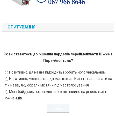
ОПИТУВАННЯ
Як ви ставитесь до рішення нардепів перейменувати Южне в
Порт-Аненталь?
Позитивно, ця назва підходить і робить його унікальним
Негативно, місцева влада має їхати в Київ та наполягати на
тій назві, яку обрали містяни під час голосування
Мені байдуже, назва міста ніяк не вплине на рівень життя
южненців