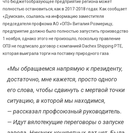
И
что бюджетообразующее предприятие региона может
Обратились
полностью остановиться, как в 2017-2018 годах. Как сообщает
К
«Думская», ссылаясь на информацию заместителя
Президенту
председателя профкома АО «ОПЗ» Виталия Розмерицу,
предприятие должно было полностью запустить производство
1 ноября, однако этого не произошло, поскольку правление
ОПЗ не подписало договор с компанией Dachex Shipping PTE,
которая выиграла торги на поставку природного газа.
«Мы обращаемся напрямую к президенту,
достаточно, мне кажется, просто одного
его слова, чтобы сдвинуть с мертвой точки
ситуацию, в которой мы находимся,
— рассказал профсоюзный руководитель.
— Идут вялотекущие переговоры о запуске
завода. Никаких конкретных дат нет. Была