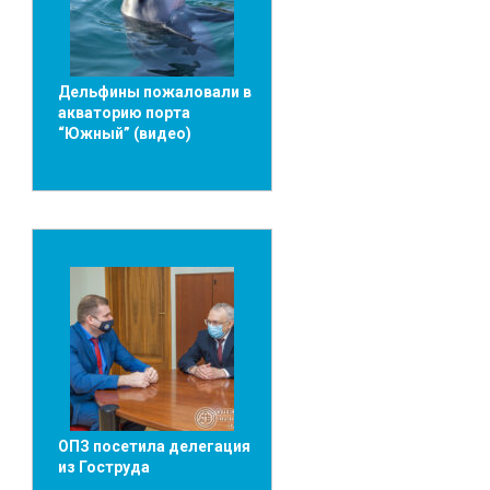
Дельфины пожаловали в
акваторию порта
“Южный” (видео)
ОПЗ посетила делегация
из Гоструда