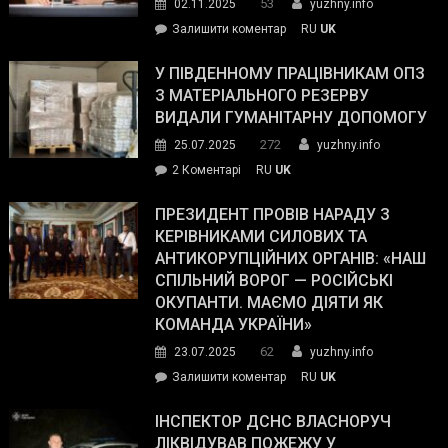
53
02.11.2025
yuzhny.info
on
Залишити коментар
RU
UK
Зеленський
завойовує
У ПІВДЕННОМУ ПРАЦІВНИКАМ ОПЗ
симпатії
З МАТЕРІАЛЬНОГО РЕЗЕРВУ
виборців
ВИДАЛИ ГУМАНІТАРНУ ДОПОМОГУ
Трампа
272
25.07.2025
yuzhny.info
–
до
2 Коментарі
RU
UK
The
У
Wall
Південному
ПРЕЗИДЕНТ ПРОВІВ НАРАДУ З
Street
працівникам
КЕРІВНИКАМИ СИЛОВИХ ТА
Journal.
ОПЗ
АНТИКОРУПЦІЙНИХ ОРГАНІВ: «НАШ
з
СПІЛЬНИЙ ВОРОГ — РОСІЙСЬКІ
матеріального
ОКУПАНТИ. МАЄМО ДІЯТИ ЯК
резерву
КОМАНДА УКРАЇНИ»
видали
62
23.07.2025
yuzhny.info
гуманітарну
on
Залишити коментар
RU
UK
допомогу
Президент
провів
ІНСПЕКТОР ДСНС ВЛАСНОРУЧ
нараду
ЛІКВІДУВАВ ПОЖЕЖУ У