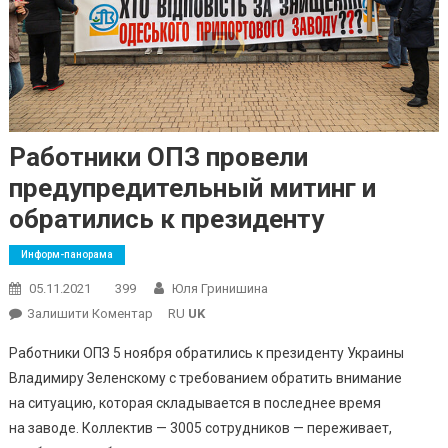
Работники ОПЗ провели
предупредительный митинг и
обратились к президенту
Информ-панорама
05.11.2021
399
Юля Гринишина
On
Залишити Коментар
RU
UK
Работники
Работники ОПЗ 5 ноября обратились к президенту Украины
ОПЗ
Владимиру Зеленскому с требованием обратить внимание
Провели
на ситуацию, которая складывается в последнее время
Предупредительный
на заводе. Коллектив — 3005 сотрудников — переживает,
Митинг