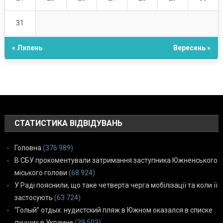
31
« Липень
Вересень »
СТАТИСТИКА ВІДВІДУВАНЬ
Головна
(376 989)
В СБУ прокоментували затримання заступника Южненського
міського голови
(68 924)
У Раді пояснили, що таке четверта черга мобілізації та коли її
застосують
(63 724)
“Голый” отдых: нудистский пляж в Южном оказался в списке
лучших в Украине
(39 503)