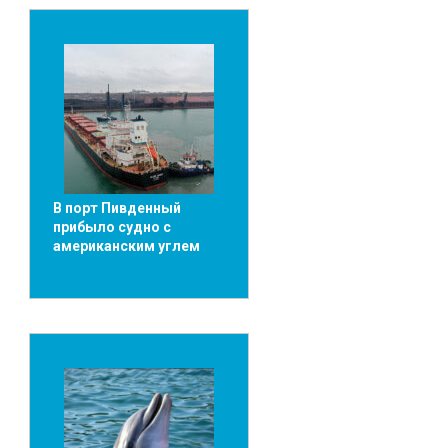
В порт Пивденный
прибыло судно с
американским углем