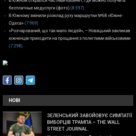
В Южном открылся частный кабинет, где можно получить
бесплатные медуслуги (фото)
(8 597)
В Южному змінили розклад руху маршрутки №68 «Южне-
Одеса»
(7 969)
«Розчарований, що так мало людей», – Новацький закликав
южненців приходити на прощання з полеглими військовими
(7 298)
НОВІ
ЗЕЛЕНСЬКИЙ ЗАВОЙОВУЄ СИМПАТІЇ
ВИБОРЦІВ ТРАМПА – THE WALL
STREET JOURNAL.