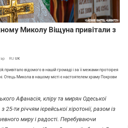
ному Миколу Віщуна привітали з
До
тар
RU
UK
Настоятеля
ok привітало відомого в нашій громаді і за її межами протоірея
Храму
і. Отець Микола в нашому місті є настоятелем храму Покрови
ПЦУ
В
Южному
ського Афанасія, кліру та мирян Одеської
Миколу
Віщуна
з 25-ти річчям ієрейської хіротонії, разом із
Привітали
З
евного миру і радості. Перебуваючи
25-