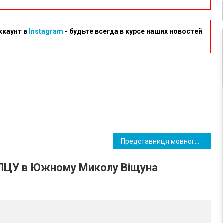
ккаунт в
Instagram
- будьте всегда в курсе наших новостей
Представниця мовного омбудсмена повідомила, що перейменування Южного неминуче
 ПЦУ в Южному Миколу Віщуна