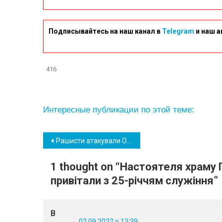
Подписывайтесь на наш канал в
Telegram
и наш а
416
Интересные публикации по этой теме:
Навігація
Рашисти атакували Одещину двома ракетами «Онікс», одну знищила ППО
записів
1 thought on “
Настоятеля храму
привітали з 25-річчям служіння
”
В
02.09.2022 о 13:39