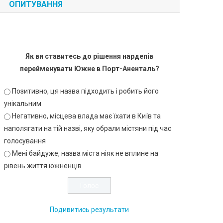
ОПИТУВАННЯ
Як ви ставитесь до рішення нардепів
перейменувати Южне в Порт-Аненталь?
Позитивно, ця назва підходить і робить його
унікальним
Негативно, місцева влада має їхати в Київ та
наполягати на тій назві, яку обрали містяни під час
голосування
Мені байдуже, назва міста ніяк не вплине на
рівень життя южненців
Подивитись результати