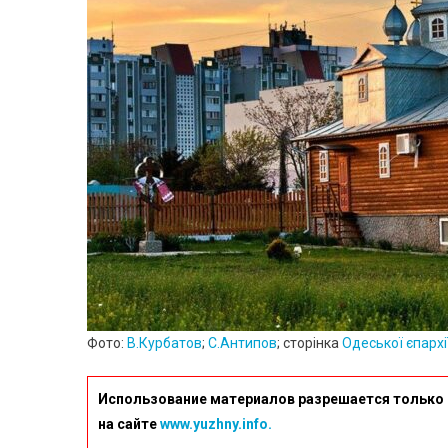
Фото:
В.Курбатов
;
С.Антипов
; сторінка
Одеської єпархі
Использование материалов разрешается только 
на сайте
www.yuzhny.info.