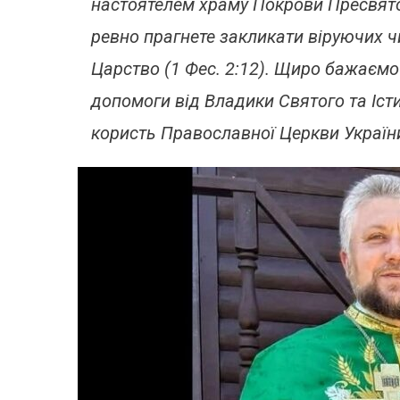
настоятелем храму Покрови Пресвятої
ревно прагнете закликати віруючих ч
Царство (1 Фес. 2:12). Щиро бажаємо 
допомоги від Владики Святого та Істи
користь Православної Церкви України