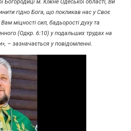
 Богородиці м. Южне Одеської області, Ви
Річчям
Служіння
инити гідно Бога, що покликав нас у Своє
Вам міцності сил, бадьорості духу та
нного (Одкр. 6:10) у подальших трудах на
», – зазначається у повідомленні.