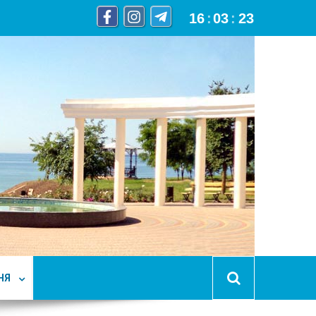
16
:
03
:
24
НЯ