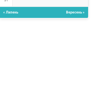
31
« Липень
Вересень »