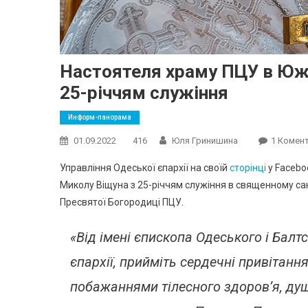
Настоятеля храму ПЦУ в Юж
25-річчям служіння
Информ-панорама
01.09.2022
416
Юля Гринишина
1 Комен
Управління Одеської єпархії на своїй
сторінці
у Facebo
Миколу Віщуна з 25-річчям служіння в священному сан
Пресвятої Богородиці ПЦУ.
«Від імені єпископа Одеського і Балт
єпархії, прийміть сердечні привітання 
побажаннями тілесного здоров’я, душ