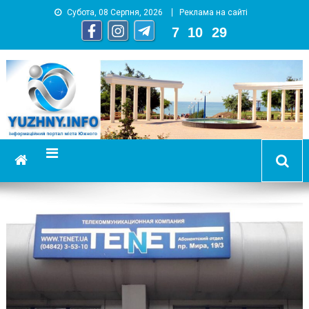
Субота, 08 Серпня, 2026
Реклама на сайті
7
:
10
:
30
YUZHNY.INFO
информационный портал города Южный