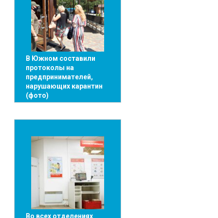
В Южном составили
протоколы на
предпринимателей,
нарушающих карантин
(фото)
Во всех отделениях