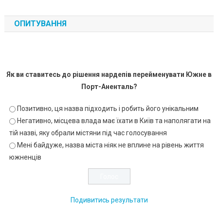
ОПИТУВАННЯ
Як ви ставитесь до рішення нардепів перейменувати Южне в
Порт-Аненталь?
Позитивно, ця назва підходить і робить його унікальним
Негативно, місцева влада має їхати в Київ та наполягати на
тій назві, яку обрали містяни під час голосування
Мені байдуже, назва міста ніяк не вплине на рівень життя
южненців
Подивитись результати