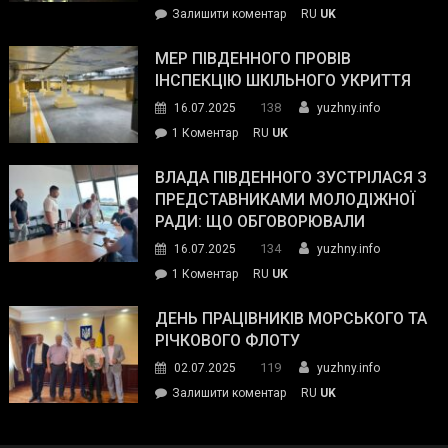
on
Залишити коментар
RU
UK
та
Інспектор
антикорупційних
ДСНС
МЕР ПІВДЕННОГО ПРОВІВ
органів:
власноруч
ІНСПЕКЦІЮ ШКІЛЬНОГО УКРИТТЯ
«Наш
ліквідував
спільний
138
16.07.2025
yuzhny.info
пожежу
ворог
до
1 Коментар
RU
UK
у
—
Мер
Південному
російські
Південного
ВЛАДА ПІВДЕННОГО ЗУСТРІЛАСЯ З
окупанти.
провів
ПРЕДСТАВНИКАМИ МОЛОДІЖНОЇ
Маємо
інспекцію
РАДИ: ЩО ОБГОВОРЮВАЛИ
діяти
шкільного
134
16.07.2025
yuzhny.info
як
укриття
команда
до
1 Коментар
RU
UK
України»
Влада
Південного
ДЕНЬ ПРАЦІВНИКІВ МОРСЬКОГО ТА
зустрілася
РІЧКОВОГО ФЛОТУ
з
119
02.07.2025
yuzhny.info
представниками
on
Залишити коментар
RU
UK
молодіжної
День
ради:
працівників
що