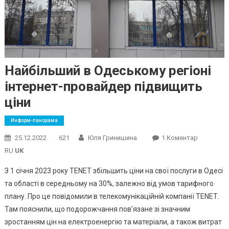
Найбільший в Одеському регіоні
інтернет-провайдер підвищить
ціни
Информ-панорама
До
25.12.2022
621
Юля Гринишина
1 Коментар
Найбільш
RU
UK
В
З 1 січня 2023 року TENET збільшить ціни на свої послуги в Одесі
Одеськом
та області в середньому на 30%, залежно від умов тарифного
Регіоні
плану. Про це повідомили в телекомунікаційній компанії TENET.
Інтернет-
Провайд
Там пояснили, що подорожчання повʼязане зі значним
Підвищит
зростанням цін на електроенергію та матеріали, а також витрат