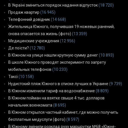
В Україні зміниться порядок надання відпусток
(18 720)
Продаж квартир
(16 945)
Телефонний довідник
(14 668)
Жительница Южного, получившая 19 ножевых ранений,
снова опасается за жизнь (фото)
(13 359)
Медицинские учреждения
(12 956)
Де поїсти?
(12 780)
В Южном на улице нашли крупную сумму денег
(10 893)
В школе Южного проводят эксперимент по запрету
мобильных телефонов
(10 233)
Таксі
(10 158)
Нудистский пляж Южного в списке лучших в Украине
(9 739)
В Южном изменили тариф на водоснабжение
(8 809)
В Южном пойман на взятке свыше 4 тыс. долларов
начальник военкомата
(8 695)
В Южном открылся частный кабинет, где можно получить
бесплатные медуслуги (фото)
(8 597)
В Южному змінили розклад руху маршрутки №68 «Южне-