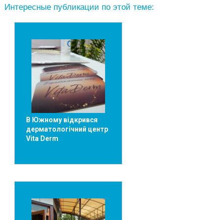
Интересные публикации по этой теме:
В Южному відкрився
дерматологічний центр
Vita Derm