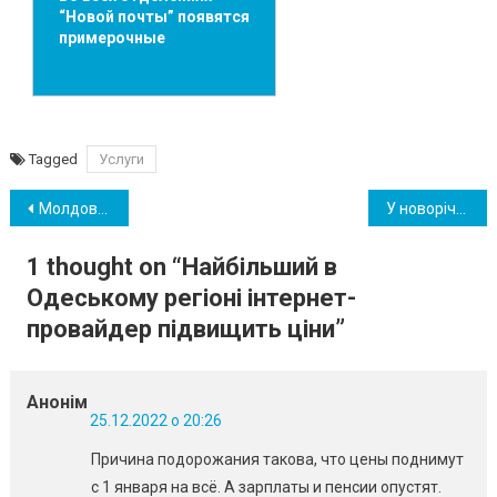
“Новой почты” появятся
примерочные
Tagged
Услуги
Навігація
Молдова спростила правила в’їзду для українців
У новорічну ніч комендантська година в Україні не скасовується
записів
1 thought on “
Найбільший в
Одеському регіоні інтернет-
провайдер підвищить ціни
”
Анонім
25.12.2022 о 20:26
Причина подорожания такова, что цены поднимут
с 1 января на всё. А зарплаты и пенсии опустят.