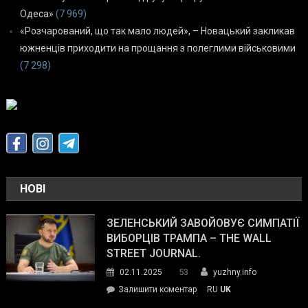
Одеса»
(7 969)
«Розчарований, що так мало людей», – Новацький закликав
южненців приходити на прощання з полеглими військовими
(7 298)
НОВІ
ЗЕЛЕНСЬКИЙ ЗАВОЙОВУЄ СИМПАТІЇ
ВИБОРЦІВ ТРАМПА – THE WALL
STREET JOURNAL.
53
02.11.2025
yuzhny.info
on
Залишити коментар
RU
UK
Зеленський