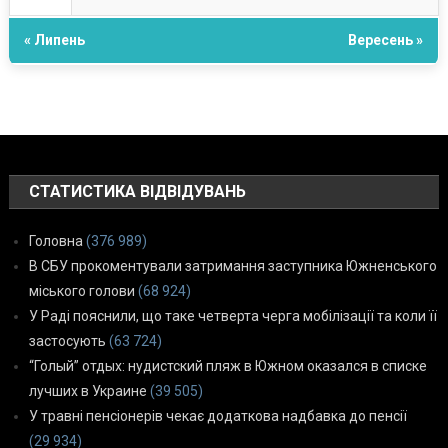
« Липень
Вересень »
СТАТИСТИКА ВІДВІДУВАНЬ
Головна
(376 989)
В СБУ прокоментували затримання заступника Южненського
міського голови
(68 924)
У Раді пояснили, що таке четверта черга мобілізації та коли її
застосують
(63 724)
“Голый” отдых: нудистский пляж в Южном оказался в списке
лучших в Украине
(39 505)
У травні пенсіонерів чекає додаткова надбавка до пенсії
(29 934)