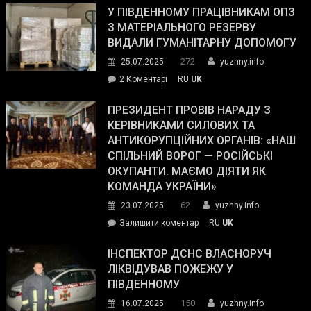
завойовує
У ПІВДЕННОМУ ПРАЦІВНИКАМ ОПЗ
симпатії
З МАТЕРІАЛЬНОГО РЕЗЕРВУ
виборців
ВИДАЛИ ГУМАНІТАРНУ ДОПОМОГУ
Трампа
272
25.07.2025
yuzhny.info
–
до
2 Коментарі
RU
UK
The
У
Wall
Південному
ПРЕЗИДЕНТ ПРОВІВ НАРАДУ З
Street
працівникам
КЕРІВНИКАМИ СИЛОВИХ ТА
Journal.
ОПЗ
АНТИКОРУПЦІЙНИХ ОРГАНІВ: «НАШ
з
СПІЛЬНИЙ ВОРОГ — РОСІЙСЬКІ
матеріального
ОКУПАНТИ. МАЄМО ДІЯТИ ЯК
резерву
КОМАНДА УКРАЇНИ»
видали
62
23.07.2025
yuzhny.info
гуманітарну
on
Залишити коментар
RU
UK
допомогу
Президент
провів
ІНСПЕКТОР ДСНС ВЛАСНОРУЧ
нараду
ЛІКВІДУВАВ ПОЖЕЖУ У
з
ПІВДЕННОМУ
керівниками
150
16.07.2025
yuzhny.info
силових