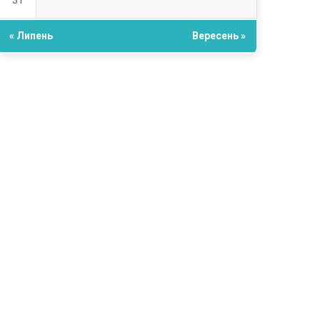
31
« Липень
Вересень »