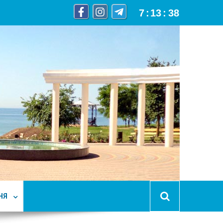
7
:
13
:
39
НЯ