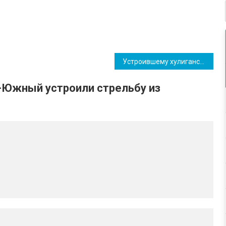
Устроившему хулиганство с оружием возле ТЦ «Ривьера» грозит тюремный срок (фото, видео)
-Южный устроили стрельбу из