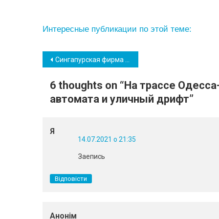
Интересные публикации по этой теме:
Навігація
Сингапурская фирма стала поставщиком давальческого сырья для ОПЗ
записів
6 thoughts on “
На трассе Одесса
автомата и уличный дрифт
”
Я
14.07.2021 о 21:35
Заепись
Відповісти
Анонім