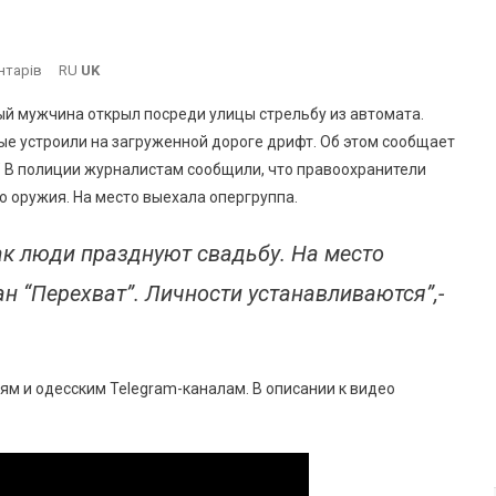
До
нтарів
RU
UK
На
й мужчина открыл посреди улицы стрельбу из автомата.
Трассе
е устроили на загруженной дороге дрифт. Об этом сообщает
Одесса-
.” В полиции журналистам сообщили, что правоохранители
Южный
 оружия. На место выехала опергруппа.
Устроили
Стрельбу
Из
ак люди празднуют свадьбу. На место
Автомата
н “Перехват”. Личности устанавливаются”,-
И
Уличный
Дрифт
ям и одесским Telegram-каналам. В описании к видео