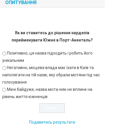
ОПИТУВАННЯ
Як ви ставитесь до рішення нардепів
перейменувати Южне в Порт-Аненталь?
Позитивно, ця назва підходить і робить його
унікальним
Негативно, місцева влада має їхати в Київ та
наполягати на тій назві, яку обрали містяни під час
голосування
Мені байдуже, назва міста ніяк не вплине на
рівень життя южненців
Подивитись результати