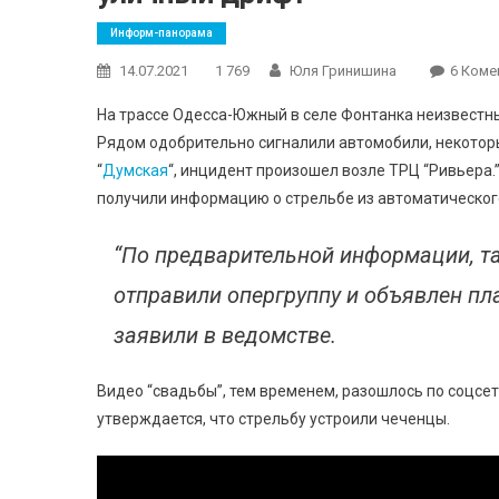
Информ-панорама
14.07.2021
1 769
Юля Гринишина
6 Коме
На трассе Одесса-Южный в селе Фонтанка неизвестны
Рядом одобрительно сигналили автомобили, некоторы
“
Думская
“, инцидент произошел возле ТРЦ “Ривьера
получили информацию о стрельбе из автоматического
“По предварительной информации, т
отправили опергруппу и объявлен пла
заявили в ведомстве.
Видео “свадьбы”, тем временем, разошлось по соцсет
утверждается, что стрельбу устроили чеченцы.