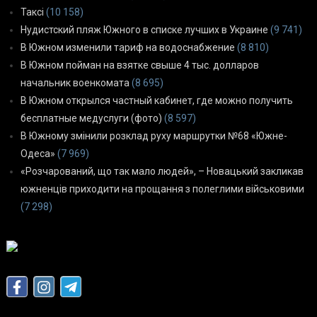
Таксі
(10 158)
Нудистский пляж Южного в списке лучших в Украине
(9 741)
В Южном изменили тариф на водоснабжение
(8 810)
В Южном пойман на взятке свыше 4 тыс. долларов
начальник военкомата
(8 695)
В Южном открылся частный кабинет, где можно получить
бесплатные медуслуги (фото)
(8 597)
В Южному змінили розклад руху маршрутки №68 «Южне-
Одеса»
(7 969)
«Розчарований, що так мало людей», – Новацький закликав
южненців приходити на прощання з полеглими військовими
(7 298)