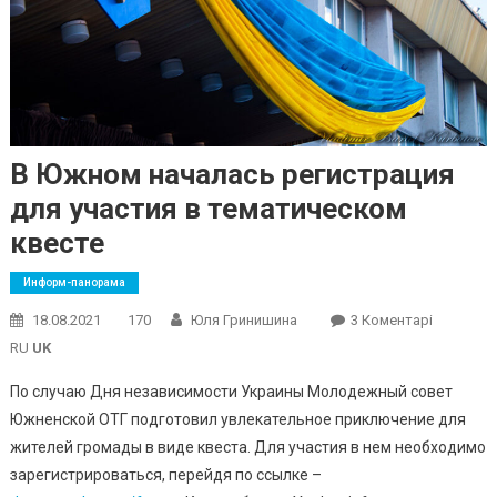
В Южном началась регистрация
для участия в тематическом
квесте
Информ-панорама
До
18.08.2021
170
Юля Гринишина
3 Коментарі
В
RU
UK
Южном
По случаю Дня независимости Украины Молодежный совет
Началась
Южненской ОТГ подготовил увлекательное приключение для
Регистра
жителей громады в виде квеста. Для участия в нем необходимо
Для
Участия
зарегистрироваться, перейдя по ссылке –