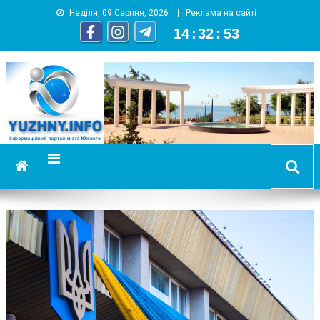
Неділя, 09 Серпня, 2026
Реклама на сайті
14
:
32
:
54
YUZHNY.INFO
информационный портал города Южный