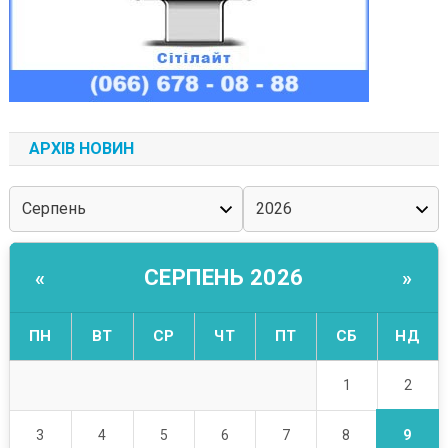
АРХІВ НОВИН
СЕРПЕНЬ 2026
«
»
ПН
ВТ
СР
ЧТ
ПТ
СБ
НД
2
1
9
3
4
5
6
7
8