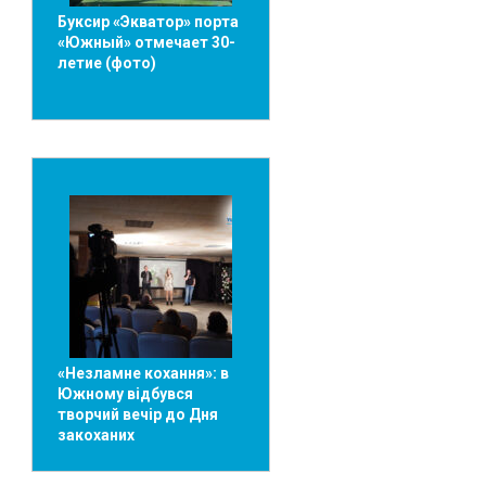
Буксир «Экватор» порта
«Южный» отмечает 30-
летие (фото)
«Незламне кохання»: в
Южному відбувся
творчий вечір до Дня
закоханих