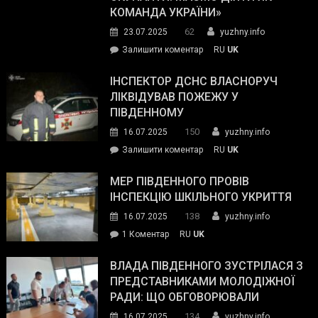
резерву
КОМАНДА УКРАЇНИ»
видали
62
23.07.2025
yuzhny.info
гуманітарну
on
Залишити коментар
RU
UK
допомогу
Президент
провів
ІНСПЕКТОР ДСНС ВЛАСНОРУЧ
нараду
ЛІКВІДУВАВ ПОЖЕЖУ У
з
ПІВДЕННОМУ
керівниками
150
16.07.2025
yuzhny.info
силових
on
Залишити коментар
RU
UK
та
Інспектор
антикорупційних
ДСНС
МЕР ПІВДЕННОГО ПРОВІВ
органів:
власноруч
ІНСПЕКЦІЮ ШКІЛЬНОГО УКРИТТЯ
«Наш
ліквідував
спільний
138
16.07.2025
yuzhny.info
пожежу
ворог
до
1 Коментар
RU
UK
у
—
Мер
Південному
російські
Південного
ВЛАДА ПІВДЕННОГО ЗУСТРІЛАСЯ З
окупанти.
провів
ПРЕДСТАВНИКАМИ МОЛОДІЖНОЇ
Маємо
інспекцію
РАДИ: ЩО ОБГОВОРЮВАЛИ
діяти
шкільного
134
16.07.2025
yuzhny.info
як