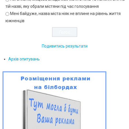
тій назві, яку обрали містяни під час голосування
Мені байдуже, назва міста ніяк не вплине на рівень життя
южненців
Подивитись результати
Архів опитувань