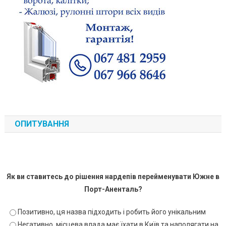
ОПИТУВАННЯ
Як ви ставитесь до рішення нардепів перейменувати Южне в
Порт-Аненталь?
Позитивно, ця назва підходить і робить його унікальним
Негативно, місцева влада має їхати в Київ та наполягати на