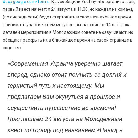
В
docs.google.com/forms
. Как сообщили Yuzhny.info организаторы,
Тематиче
первый квест начнется 24 августа в 11.00, но каждая из команд
Квесте
(по очередности) будет стартовать в свое назначенное время.
Принимать участие в нем могут все желающие от 14 лет. Пока
деталей мероприятия в Молодежном совете не озвучивают, но
обещают раскрыть их в ближайшее время на своей странице в
соцсетях.
«Современная Украина уверенно шагает
вперед, однако стоит помнить ее долгий и
тернистый путь к настоящему. Мы
предлагаем Вам окунуться в прошлое и
осуществить путешествие во времени!
Приглашаем 24 августа на Молодежный
квест по городу под названием «Назад в