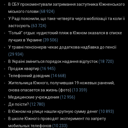
В СБУ прокоментували затримання заступника Южненського
міського голови
(68 924)
У Раді пояснили, що таке четверта черга мобілізації та коли її
застосують
(63 724)
“Голый” отдых: нудистский пляж в Южном оказался в списке
лучших в Украине
(39 506)
У травні пенсіонерів чекає додаткова надбавка до пенсії
(29 934)
В Україні зміниться порядок надання відпусток
(18 720)
Продаж квартир
(16 945)
Телефонний довідник
(14 668)
Жительница Южного, получившая 19 ножевых ранений,
снова опасается за жизнь (фото)
(13 359)
Медицинские учреждения
(12 956)
Де поїсти?
(12 780)
В Южном на улице нашли крупную сумму денег
(10 893)
В школе Южного проводят эксперимент по запрету
мобильных телефонов
(10 233)