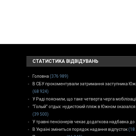
СТАТИСТИКА ВІДВІДУВАНЬ
Головна
(376 989)
В СБУ прокоментували затримання заступника Южн
(68 924)
У Раді пояснили, що таке четверта черга мобілізаці
“Голый” отдых: нудистский пляж в Южном оказался
(39 500)
У травні пенсіонерів чекає додаткова надбавка до 
В Україні зміниться порядок надання відпусток
(18