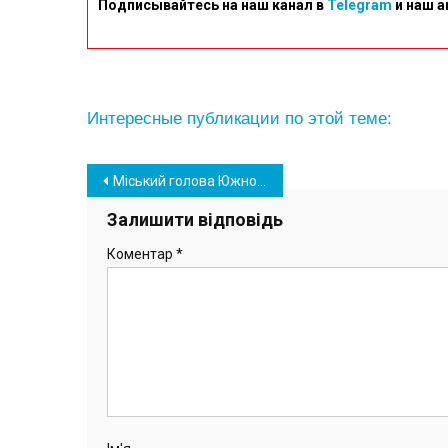
Подписывайтесь на наш канал в
Telegram
и наш а
Интересные публикации по этой теме:
Навігація
Міський голова Южного прокоментував ситуацію щодо водо- та електропостачання
записів
Залишити відповідь
Коментар
*