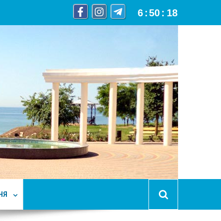
6
:
50
:
19
НЯ