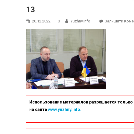
13
20.12.2022
0
Yuzhny.info
Залишити Коме
Использование материалов разрешается только 
на сайте
www.yuzhny.info.