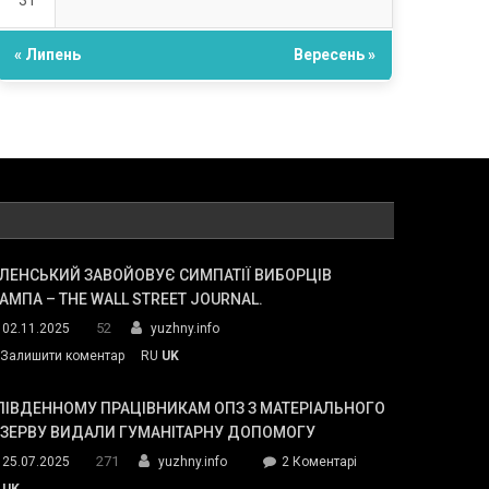
31
« Липень
Вересень »
ЛЕНСЬКИЙ ЗАВОЙОВУЄ СИМПАТІЇ ВИБОРЦІВ
АМПА – THE WALL STREET JOURNAL.
52
02.11.2025
yuzhny.info
on
Залишити коментар
RU
UK
Зеленський
завойовує
ПІВДЕННОМУ ПРАЦІВНИКАМ ОПЗ З МАТЕРІАЛЬНОГО
симпатії
ЕЗЕРВУ ВИДАЛИ ГУМАНІТАРНУ ДОПОМОГУ
виборців
271
до
25.07.2025
yuzhny.info
2 Коментарі
Трампа
У