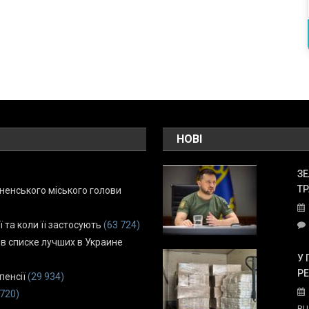
НОВІ
ЗЕ
ТР
енського міського голови
ї та коли її застосують
(63 724)
 в списке лучших в Украине
У 
Р
пенсії
(29 934)
 720)