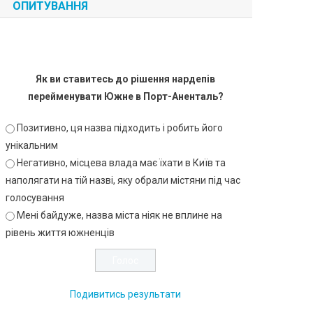
ОПИТУВАННЯ
Як ви ставитесь до рішення нардепів
перейменувати Южне в Порт-Аненталь?
Позитивно, ця назва підходить і робить його
унікальним
Негативно, місцева влада має їхати в Київ та
наполягати на тій назві, яку обрали містяни під час
голосування
Мені байдуже, назва міста ніяк не вплине на
рівень життя южненців
Подивитись результати