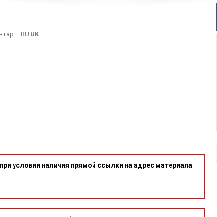
On
нтар
RU
UK
13
при условии наличия прямой ссылки на адрес материала