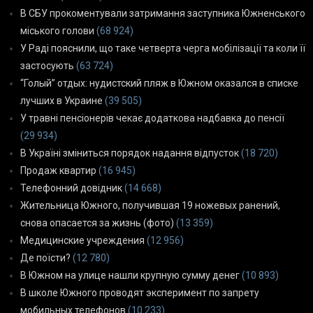
В СБУ прокоментували затримання заступника Южненського
міського голови
(68 924)
У Раді пояснили, що таке четверта черга мобілізації та коли її
застосують
(63 724)
“Голый” отдых: нудистский пляж в Южном оказался в списке
лучших в Украине
(39 505)
У травні пенсіонерів чекає додаткова надбавка до пенсії
(29 934)
В Україні зміниться порядок надання відпусток
(18 720)
Продаж квартир
(16 945)
Телефонний довідник
(14 668)
Жительница Южного, получившая 19 ножевых ранений,
снова опасается за жизнь (фото)
(13 359)
Медицинские учреждения
(12 956)
Де поїсти?
(12 780)
В Южном на улице нашли крупную сумму денег
(10 893)
В школе Южного проводят эксперимент по запрету
мобильных телефонов
(10 233)