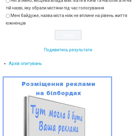
Негативно, місцева влада має їхати в Київ та наполягати на
тій назві, яку обрали містяни під час голосування
Мені байдуже, назва міста ніяк не вплине на рівень життя
южненців
Подивитись результати
Архів опитувань