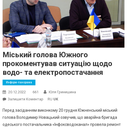
Міський голова Южного
прокоментував ситуацію щодо
водо- та електропостачання
Информ-панорама
20.12.2022
661
Юля Гринишина
On
Залишити Коментар
RU
UK
Міський
Перед засіданням виконкому 20 грудня Южненський міський
Голова
голова Володимир Новацький озвучив, що аварійна бригада
Южного
одеського постачальника «Інфоксводоканал» провела ремонт
Прокоментував