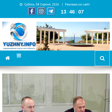
Субота, 08 Серпня, 2026
Реклама на сайті
13
:
46
:
07
YUZHNY.INFO
информационный портал города Южный