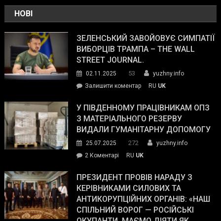
НОВІ
ЗЕЛЕНСЬКИЙ ЗАВОЙОВУЄ СИМПАТІЇ
ВИБОРЦІВ ТРАМПА – THE WALL
STREET JOURNAL.
53
02.11.2025
yuzhny.info
on
Залишити коментар
RU
UK
Зеленський
завойовує
У ПІВДЕННОМУ ПРАЦІВНИКАМ ОПЗ
симпатії
З МАТЕРІАЛЬНОГО РЕЗЕРВУ
виборців
ВИДАЛИ ГУМАНІТАРНУ ДОПОМОГУ
Трампа
272
25.07.2025
yuzhny.info
–
до
2 Коментарі
RU
UK
The
У
Wall
Південному
ПРЕЗИДЕНТ ПРОВІВ НАРАДУ З
Street
працівникам
КЕРІВНИКАМИ СИЛОВИХ ТА
Journal.
ОПЗ
АНТИКОРУПЦІЙНИХ ОРГАНІВ: «НАШ
з
СПІЛЬНИЙ ВОРОГ — РОСІЙСЬКІ
матеріального
ОКУПАНТИ. МАЄМО ДІЯТИ ЯК