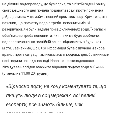
на ділянці водопроводу, де був порив, та о п’ятій годині ранку
Ситуацію
Щодо
сьогоднішнього дня почала подавати воду, проте поки вона
Водо-
дійде до міста – це займе певний проміжок часу. Крім того, він
Та
пояснив, що спочатку водою треба наповнити міські
Електропостачання
резервуари, які були задіяні при відключеннях води. Їх запаси
обов’язково треба поповнити. Як тільки це буде зроблено,
водопостачання на постійній основі відновлять в будинках
міста. Зазначимо, що ця ж інформація була озвучена й вчора
вранці, проте ситуація змінювалась впродовж дня, бо виникали
нові пориви на водопроводі. Наразі «Інфоксводоканал»
ліквідував наслідки аварій та відновив подачу води в Южний
(станом на 11:00 20 грудня).
«Відносно води, не хочу коментувати те, що
пишуть люди в соцмережах, всі великі
експерти, все знають більше, ніж