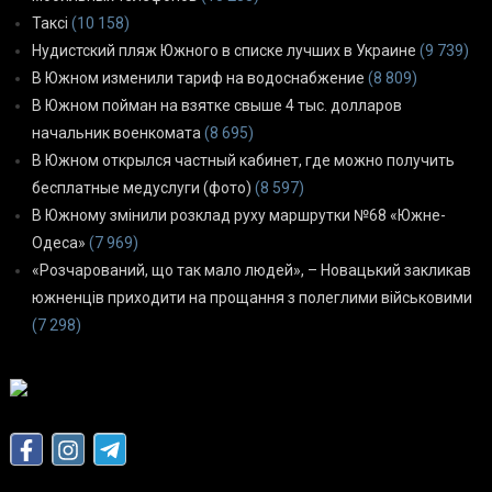
Таксі
(10 158)
Нудистский пляж Южного в списке лучших в Украине
(9 739)
В Южном изменили тариф на водоснабжение
(8 809)
В Южном пойман на взятке свыше 4 тыс. долларов
начальник военкомата
(8 695)
В Южном открылся частный кабинет, где можно получить
бесплатные медуслуги (фото)
(8 597)
В Южному змінили розклад руху маршрутки №68 «Южне-
Одеса»
(7 969)
«Розчарований, що так мало людей», – Новацький закликав
южненців приходити на прощання з полеглими військовими
(7 298)