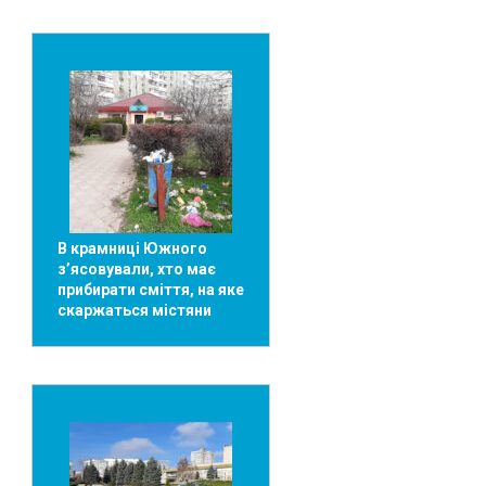
В крамниці Южного
з’ясовували, хто має
прибирати сміття, на яке
скаржаться містяни