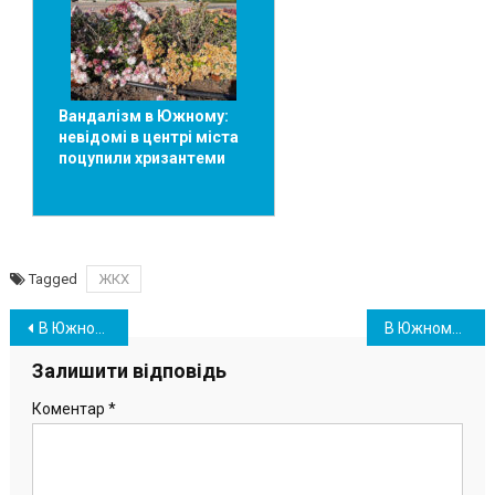
Вандалізм в Южному:
невідомі в центрі міста
поцупили хризантеми
Tagged
ЖКХ
Навігація
В Южному на перехресті сталася ДТП
В Южному визначили, куди передадуть генератори та інше майно від міжнародних партнерів
записів
Залишити відповідь
Коментар
*