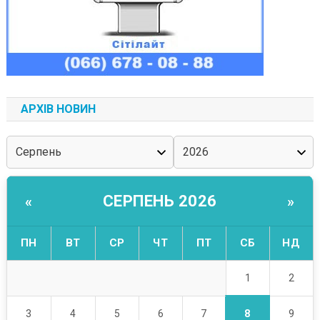
АРХІВ НОВИН
СЕРПЕНЬ 2026
«
»
ПН
ВТ
СР
ЧТ
ПТ
СБ
НД
1
2
8
3
4
5
6
7
9