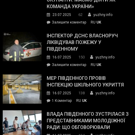
резерву
КОМАНДА УКРАЇНИ»
видали
62
23.07.2025
yuzhny.info
гуманітарну
on
Залишити коментар
RU
UK
допомогу
Президент
провів
ІНСПЕКТОР ДСНС ВЛАСНОРУЧ
нараду
ЛІКВІДУВАВ ПОЖЕЖУ У
з
ПІВДЕННОМУ
керівниками
150
16.07.2025
yuzhny.info
силових
on
Залишити коментар
RU
UK
та
Інспектор
антикорупційних
ДСНС
МЕР ПІВДЕННОГО ПРОВІВ
органів:
власноруч
ІНСПЕКЦІЮ ШКІЛЬНОГО УКРИТТЯ
«Наш
ліквідував
спільний
138
16.07.2025
yuzhny.info
пожежу
ворог
до
1 Коментар
RU
UK
у
—
Мер
Південному
російські
Південного
ВЛАДА ПІВДЕННОГО ЗУСТРІЛАСЯ З
окупанти.
провів
ПРЕДСТАВНИКАМИ МОЛОДІЖНОЇ
Маємо
інспекцію
РАДИ: ЩО ОБГОВОРЮВАЛИ
діяти
шкільного