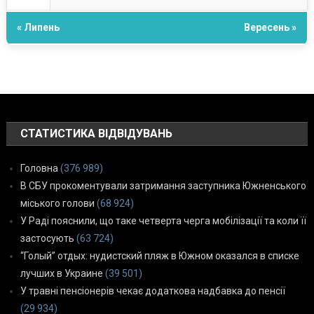
« Липень
Вересень »
СТАТИСТИКА ВІДВІДУВАНЬ
Головна
(376 989)
В СБУ прокоментували затримання заступника Южненського
міського голови
(68 924)
У Раді пояснили, що таке четверта черга мобілізації та коли її
застосують
(63 724)
“Голый” отдых: нудистский пляж в Южном оказался в списке
лучших в Украине
(39 501)
У травні пенсіонерів чекає додаткова надбавка до пенсії
(29 934)