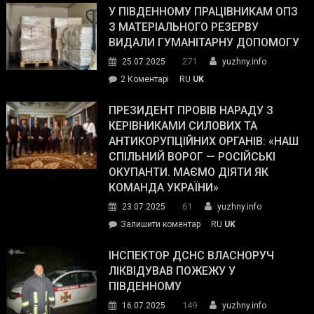
завойовує
У ПІВДЕННОМУ ПРАЦІВНИКАМ ОПЗ
симпатії
З МАТЕРІАЛЬНОГО РЕЗЕРВУ
виборців
ВИДАЛИ ГУМАНІТАРНУ ДОПОМОГУ
Трампа
271
25.07.2025
yuzhny.info
–
до
2 Коментарі
RU
UK
The
У
Wall
Південному
ПРЕЗИДЕНТ ПРОВІВ НАРАДУ З
Street
працівникам
КЕРІВНИКАМИ СИЛОВИХ ТА
Journal.
ОПЗ
АНТИКОРУПЦІЙНИХ ОРГАНІВ: «НАШ
з
СПІЛЬНИЙ ВОРОГ — РОСІЙСЬКІ
матеріального
ОКУПАНТИ. МАЄМО ДІЯТИ ЯК
резерву
КОМАНДА УКРАЇНИ»
видали
61
23.07.2025
yuzhny.info
гуманітарну
on
Залишити коментар
RU
UK
допомогу
Президент
провів
ІНСПЕКТОР ДСНС ВЛАСНОРУЧ
нараду
ЛІКВІДУВАВ ПОЖЕЖУ У
з
ПІВДЕННОМУ
керівниками
149
16.07.2025
yuzhny.info
силових