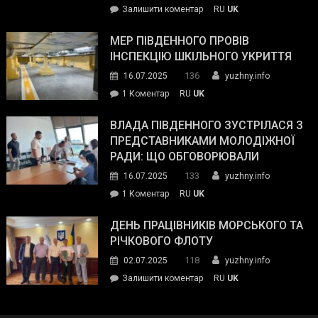
on
Залишити коментар
RU
UK
та
Інспектор
антикорупційних
ДСНС
МЕР ПІВДЕННОГО ПРОВІВ
органів:
власноруч
ІНСПЕКЦІЮ ШКІЛЬНОГО УКРИТТЯ
«Наш
ліквідував
спільний
136
16.07.2025
yuzhny.info
пожежу
ворог
до
1 Коментар
RU
UK
у
—
Мер
Південному
російські
Південного
ВЛАДА ПІВДЕННОГО ЗУСТРІЛАСЯ З
окупанти.
провів
ПРЕДСТАВНИКАМИ МОЛОДІЖНОЇ
Маємо
інспекцію
РАДИ: ЩО ОБГОВОРЮВАЛИ
діяти
шкільного
133
16.07.2025
yuzhny.info
як
укриття
команда
до
1 Коментар
RU
UK
України»
Влада
Південного
ДЕНЬ ПРАЦІВНИКІВ МОРСЬКОГО ТА
зустрілася
РІЧКОВОГО ФЛОТУ
з
118
02.07.2025
yuzhny.info
представниками
on
Залишити коментар
RU
UK
молодіжної
День
ради:
працівників
що