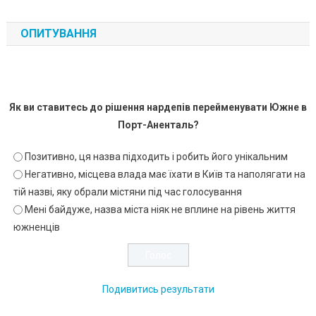
ОПИТУВАННЯ
Як ви ставитесь до рішення нардепів перейменувати Южне в
Порт-Аненталь?
Позитивно, ця назва підходить і робить його унікальним
Негативно, місцева влада має їхати в Київ та наполягати на
тій назві, яку обрали містяни під час голосування
Мені байдуже, назва міста ніяк не вплине на рівень життя
южненців
Подивитись результати