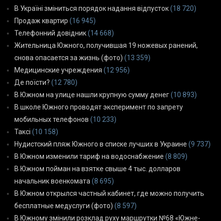
В Україні зміниться порядок надання відпусток
(18 720)
Продаж квартир
(16 945)
Телефонний довідник
(14 668)
Жительница Южного, получившая 19 ножевых ранений,
снова опасается за жизнь (фото)
(13 359)
Медицинские учреждения
(12 956)
Де поїсти?
(12 780)
В Южном на улице нашли крупную сумму денег
(10 893)
В школе Южного проводят эксперимент по запрету
мобильных телефонов
(10 233)
Таксі
(10 158)
Нудистский пляж Южного в списке лучших в Украине
(9 737)
В Южном изменили тариф на водоснабжение
(8 809)
В Южном пойман на взятке свыше 4 тыс. долларов
начальник военкомата
(8 695)
В Южном открылся частный кабинет, где можно получить
бесплатные медуслуги (фото)
(8 597)
В Южному змінили розклад руху маршрутки №68 «Южне-