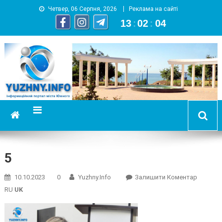
Четвер, 06 Серпня, 2026
Реклама на сайті
13
:
02
:
04
YUZHNY.INFO
информационный портал города Южный
5
On
10.10.2023
0
Yuzhny.info
Залишити Коментар
5
RU
UK