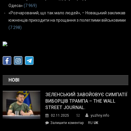
Одеса»
(7 969)
«Розчарований, що так мало людей», – Новацький закликав
южненців приходити на прощання з полеглими військовими
(7 298)
НОВІ
ЗЕЛЕНСЬКИЙ ЗАВОЙОВУЄ СИМПАТІЇ
ВИБОРЦІВ ТРАМПА – THE WALL
STREET JOURNAL.
52
02.11.2025
yuzhny.info
on
Залишити коментар
RU
UK
Зеленський