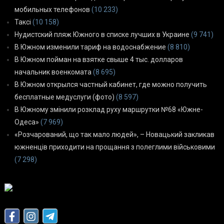
мобильных телефонов
(10 233)
Таксі
(10 158)
Нудистский пляж Южного в списке лучших в Украине
(9 741)
В Южном изменили тариф на водоснабжение
(8 810)
В Южном пойман на взятке свыше 4 тыс. долларов
начальник военкомата
(8 695)
В Южном открылся частный кабинет, где можно получить
бесплатные медуслуги (фото)
(8 597)
В Южному змінили розклад руху маршрутки №68 «Южне-
Одеса»
(7 969)
«Розчарований, що так мало людей», – Новацький закликав
южненців приходити на прощання з полеглими військовими
(7 298)