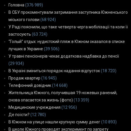
Головна
(376 989)
В СБУ прокоментували затримання заступника Южненського
міського голови
(68 924)
У Раді пояснили, що таке четверта черга мобілізації та коли її
застосують
(63 724)
“Голый” отдых: нудистский пляж в Южном оказался в списке
лучших в Украине
(39 506)
У травні пенсіонерів чекає додаткова надбавка до пенсії
(29 934)
В Україні зміниться порядок надання відпусток
(18 720)
Продаж квартир
(16 945)
Телефонний довідник
(14 668)
Жительница Южного, получившая 19 ножевых ранений,
снова опасается за жизнь (фото)
(13 359)
Медицинские учреждения
(12 956)
Де поїсти?
(12 780)
В Южном на улице нашли крупную сумму денег
(10 893)
В школе Южного проводят эксперимент по запрету