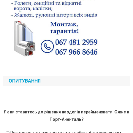
ОПИТУВАННЯ
Як ви ставитесь до рішення нардепів перейменувати Южне в
Порт-Аненталь?
Позитивно, ця назва підходить і робить його унікальним