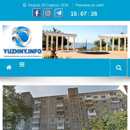
Неділя, 09 Серпня, 2026
Реклама на сайті
15
:
07
:
27
YUZHNY.INFO
информационный портал города Южный