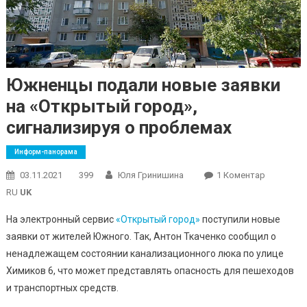
Южненцы подали новые заявки
на «Открытый город»,
сигнализируя о проблемах
Информ-панорама
До
03.11.2021
399
Юля Гринишина
1 Коментар
Южненцы
RU
UK
Подали
На электронный сервис
«Открытый город»
поступили новые
Новые
заявки от жителей Южного. Так, Антон Ткаченко сообщил о
Заявки
ненадлежащем состоянии канализационного люка по улице
На
«Открыт
Химиков 6, что может представлять опасность для пешеходов
Город»,
и транспортных средств.
Сигнализ