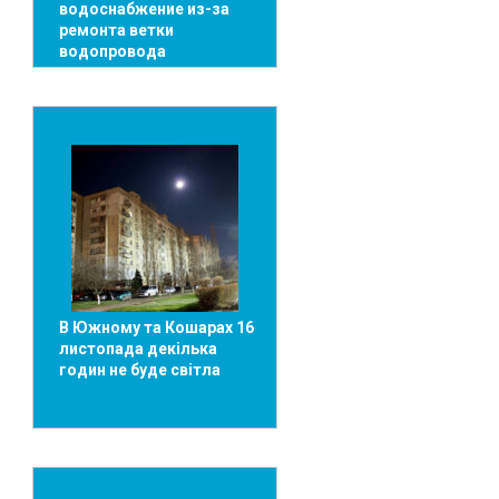
водоснабжение из-за
ремонта ветки
водопровода
В Южному та Кошарах 16
листопада декілька
годин не буде світла