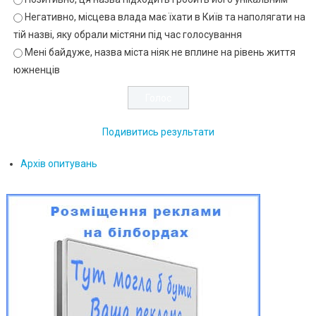
Негативно, місцева влада має їхати в Київ та наполягати на
тій назві, яку обрали містяни під час голосування
Мені байдуже, назва міста ніяк не вплине на рівень життя
южненців
Подивитись результати
Архів опитувань