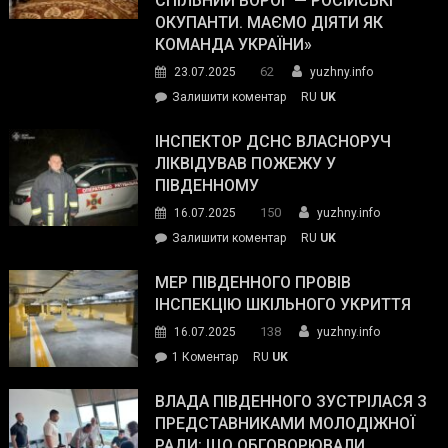
СПІЛЬНИЙ ВОРОГ — РОСІЙСЬКІ
матеріального
ОКУПАНТИ. МАЄМО ДІЯТИ ЯК
резерву
КОМАНДА УКРАЇНИ»
видали
62
23.07.2025
yuzhny.info
гуманітарну
on
Залишити коментар
RU
UK
допомогу
Президент
провів
ІНСПЕКТОР ДСНС ВЛАСНОРУЧ
нараду
ЛІКВІДУВАВ ПОЖЕЖУ У
з
ПІВДЕННОМУ
керівниками
150
16.07.2025
yuzhny.info
силових
on
Залишити коментар
RU
UK
та
Інспектор
антикорупційних
ДСНС
МЕР ПІВДЕННОГО ПРОВІВ
органів:
власноруч
ІНСПЕКЦІЮ ШКІЛЬНОГО УКРИТТЯ
«Наш
ліквідував
спільний
138
16.07.2025
yuzhny.info
пожежу
ворог
до
1 Коментар
RU
UK
у
—
Мер
Південному
російські
Південного
ВЛАДА ПІВДЕННОГО ЗУСТРІЛАСЯ З
окупанти.
провів
ПРЕДСТАВНИКАМИ МОЛОДІЖНОЇ
Маємо
інспекцію
РАДИ: ЩО ОБГОВОРЮВАЛИ