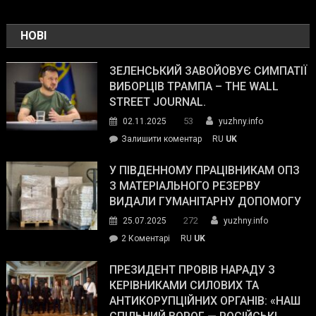
НОВІ
ЗЕЛЕНСЬКИЙ ЗАВОЙОВУЄ СИМПАТІЇ
ВИБОРЦІВ ТРАМПА – THE WALL
STREET JOURNAL.
53
02.11.2025
yuzhny.info
on
Залишити коментар
RU
UK
Зеленський
завойовує
У ПІВДЕННОМУ ПРАЦІВНИКАМ ОПЗ
симпатії
З МАТЕРІАЛЬНОГО РЕЗЕРВУ
виборців
ВИДАЛИ ГУМАНІТАРНУ ДОПОМОГУ
Трампа
272
25.07.2025
yuzhny.info
–
до
2 Коментарі
RU
UK
The
У
Wall
Південному
ПРЕЗИДЕНТ ПРОВІВ НАРАДУ З
Street
працівникам
КЕРІВНИКАМИ СИЛОВИХ ТА
Journal.
ОПЗ
АНТИКОРУПЦІЙНИХ ОРГАНІВ: «НАШ
з