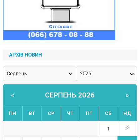
АРХІВ НОВИН
СЕРПЕНЬ 2026
«
»
ПН
ВТ
СР
ЧТ
ПТ
СБ
НД
2
1