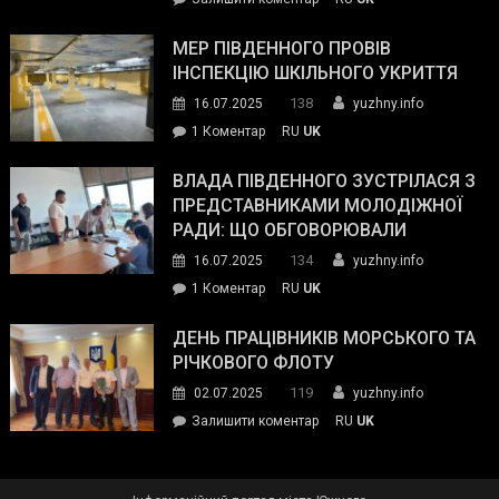
та
Інспектор
антикорупційних
ДСНС
МЕР ПІВДЕННОГО ПРОВІВ
органів:
власноруч
ІНСПЕКЦІЮ ШКІЛЬНОГО УКРИТТЯ
«Наш
ліквідував
спільний
138
16.07.2025
yuzhny.info
пожежу
ворог
до
1 Коментар
RU
UK
у
—
Мер
Південному
російські
Південного
ВЛАДА ПІВДЕННОГО ЗУСТРІЛАСЯ З
окупанти.
провів
ПРЕДСТАВНИКАМИ МОЛОДІЖНОЇ
Маємо
інспекцію
РАДИ: ЩО ОБГОВОРЮВАЛИ
діяти
шкільного
134
16.07.2025
yuzhny.info
як
укриття
команда
до
1 Коментар
RU
UK
України»
Влада
Південного
ДЕНЬ ПРАЦІВНИКІВ МОРСЬКОГО ТА
зустрілася
РІЧКОВОГО ФЛОТУ
з
119
02.07.2025
yuzhny.info
представниками
on
Залишити коментар
RU
UK
молодіжної
День
ради:
працівників
що
морського
обговорювали