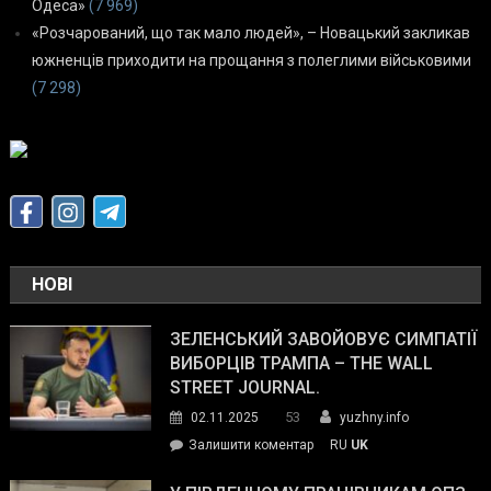
Одеса»
(7 969)
«Розчарований, що так мало людей», – Новацький закликав
южненців приходити на прощання з полеглими військовими
(7 298)
НОВІ
ЗЕЛЕНСЬКИЙ ЗАВОЙОВУЄ СИМПАТІЇ
ВИБОРЦІВ ТРАМПА – THE WALL
STREET JOURNAL.
53
02.11.2025
yuzhny.info
on
Залишити коментар
RU
UK
Зеленський
завойовує