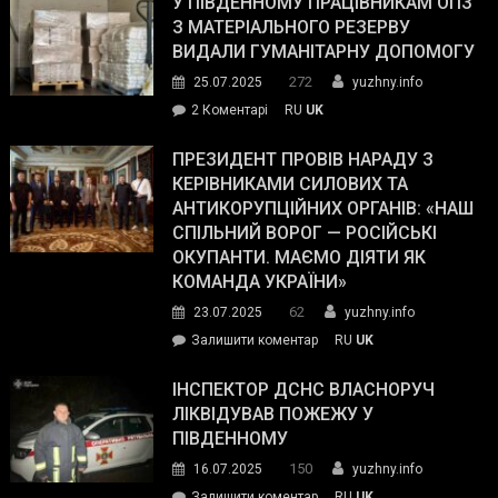
У ПІВДЕННОМУ ПРАЦІВНИКАМ ОПЗ
симпатії
З МАТЕРІАЛЬНОГО РЕЗЕРВУ
виборців
ВИДАЛИ ГУМАНІТАРНУ ДОПОМОГУ
Трампа
272
25.07.2025
yuzhny.info
–
до
2 Коментарі
RU
UK
The
У
Wall
Південному
ПРЕЗИДЕНТ ПРОВІВ НАРАДУ З
Street
працівникам
КЕРІВНИКАМИ СИЛОВИХ ТА
Journal.
ОПЗ
АНТИКОРУПЦІЙНИХ ОРГАНІВ: «НАШ
з
СПІЛЬНИЙ ВОРОГ — РОСІЙСЬКІ
матеріального
ОКУПАНТИ. МАЄМО ДІЯТИ ЯК
резерву
КОМАНДА УКРАЇНИ»
видали
62
23.07.2025
yuzhny.info
гуманітарну
on
Залишити коментар
RU
UK
допомогу
Президент
провів
ІНСПЕКТОР ДСНС ВЛАСНОРУЧ
нараду
ЛІКВІДУВАВ ПОЖЕЖУ У
з
ПІВДЕННОМУ
керівниками
150
16.07.2025
yuzhny.info
силових
on
Залишити коментар
RU
UK