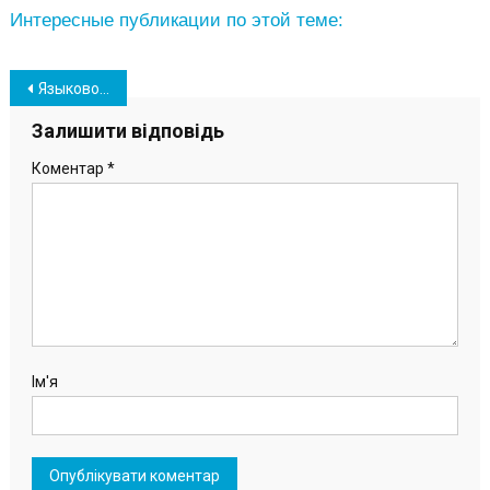
Интересные публикации по этой теме:
Навігація
Языковой омбудсмен прокомментировал нежелание южненцев переименовывать город
записів
Залишити відповідь
Коментар
*
Ім'я