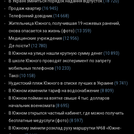
В Україні зміниться порядок надання відпусток
(18 720)
Продаж квартир
(16 945)
Телефонний довідник
(14 668)
Жительница Южного, получившая 19 ножевых ранений,
снова опасается за жизнь (фото)
(13 359)
Медицинские учреждения
(12 956)
Де поїсти?
(12 780)
В Южном на улице нашли крупную сумму денег
(10 893)
В школе Южного проводят эксперимент по запрету
мобильных телефонов
(10 233)
Таксі
(10 158)
Нудистский пляж Южного в списке лучших в Украине
(9 741)
В Южном изменили тариф на водоснабжение
(8 809)
В Южном пойман на взятке свыше 4 тыс. долларов
начальник военкомата
(8 695)
В Южном открылся частный кабинет, где можно получить
бесплатные медуслуги (фото)
(8 597)
В Южному змінили розклад руху маршрутки №68 «Южне-