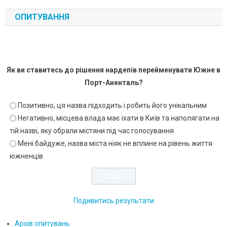
ОПИТУВАННЯ
Як ви ставитесь до рішення нардепів перейменувати Южне в
Порт-Аненталь?
Позитивно, ця назва підходить і робить його унікальним
Негативно, місцева влада має їхати в Київ та наполягати на
тій назві, яку обрали містяни під час голосування
Мені байдуже, назва міста ніяк не вплине на рівень життя
южненців
Подивитись результати
Архів опитувань