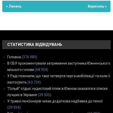
« Липень
Вересень »
СТАТИСТИКА ВІДВІДУВАНЬ
Головна
(376 989)
В СБУ прокоментували затримання заступника Южненського
міського голови
(68 924)
У Раді пояснили, що таке четверта черга мобілізації та коли її
застосують
(63 724)
“Голый” отдых: нудистский пляж в Южном оказался в списке
лучших в Украине
(39 505)
У травні пенсіонерів чекає додаткова надбавка до пенсії
(29 934)